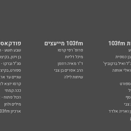
103
103fm מייעצים
פודקאסט
ע
פרופ' רפי קרסו
שבע תשע - 
ובן כספית
מיכל דליות
בן וינון, בקיצו
ל ואיל ברקוביץ'
ד"ר מאיה רוזמן
סג"ל וברקו -
ואלי אוחנה
הרב אפרים בן צבי
ספורט, בקיצו
שיחות לילה
שניים עד ארב
ספורט
קרסו יוצא לא
ל
ככה קמתי
סף
הכול פתוח - א
 צבי
מילים ולחן
ן ואריה אלדד
ארכיון 103fm