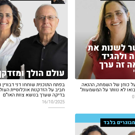
 לשנות את
 ולהגיד
 זה ערך
עולם הולך ומזדקן
על כוחן של השמחה, ההנאה
בפתח התוכנית שוחחו דני דבורין ו
בואו לא נוותר על המשמעות"
חביב על הזדקנות אוכלוסיית העול
בדיקה שערך בנושא צוות האו"ם
0
16/10/2025
בוגרים בלבד