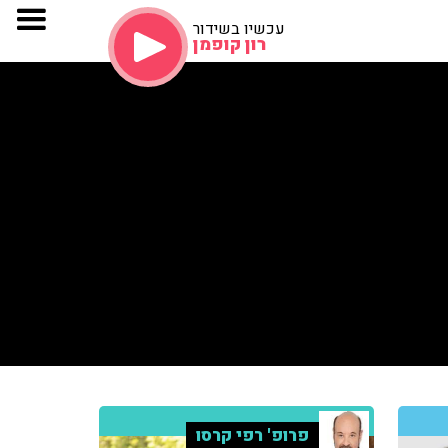
עכשיו בשידור
רון קופמן
פרופ' רפי קרסו