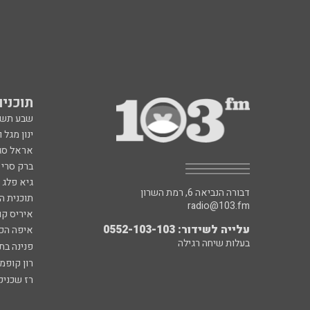
תוכניות fm
שבע תש
ינון מגל 
אראל סג"
ברק סרי 
גיא פלג
דבורה הנביאה 6, רמת השרון
תוכנית ה
radio@103.fm
איריס קו
עלייה לשידור: 0552-103-103
איפה הכ
בעלות שיחה רגילה
פנינה בת
רון קופמ
רז שכניק