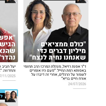
"אפשר
"כולם ממציאים
הגישה
מיליון דברים כדי
שהנאה
שאנחנו נחיה לנצח"
נהדר"
ד"ר אסנת רזיאל, מנהלת המרכז הרב תחומי
יעל חביב 
באסותא רמת החייל: "פעם היו אומרים
והחדווה: "
לשמור על הרגלים, אחרי זה דיברו על
7/11/2025
אורח חיים בריא"
24/07/2026
למ