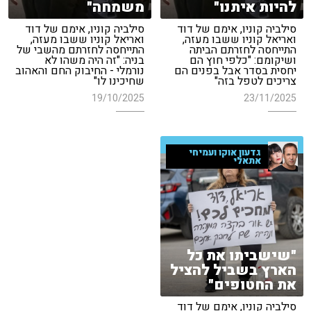
להיות איתנו"
משמחה"
סילביה קוניו, אימם של דוד
סילביה קוניו, אימם של דוד
ואריאל קוניו ששבו מעזה,
ואריאל קוניו ששבו מעזה,
התייחסה לחזרתם הביתה
התייחסה לחזרתם מהשבי של
ושיקומם: "כלפי חוץ הם
בניה: "זה היה משהו לא
יחסית בסדר אבל בפנים הם
נורמלי - החיבוק החם והאהוב
צריכים לטפל בזה"
שחיכינו לו"
19/10/2025
23/11/2025
גדעון אוקו ועמיחי
אתאלי
"שישביתו את כל
הארץ בשביל להציל
את החטופים"
סילביה קוניו, אימם של דוד