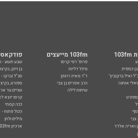
103
103fm מייעצים
פודקאסט
ע
פרופ' רפי קרסו
שבע תשע - 
ובן כספית
מיכל דליות
בן וינון, בקיצו
ל ואיל ברקוביץ'
ד"ר מאיה רוזמן
סג"ל וברקו -
ואלי אוחנה
הרב אפרים בן צבי
ספורט, בקיצו
שיחות לילה
שניים עד ארב
ספורט
קרסו יוצא לא
ל
ככה קמתי
סף
הכול פתוח - א
 צבי
מילים ולחן
ן ואריה אלדד
ארכיון 103fm