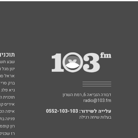
תוכניות fm
שבע תש
ינון מגל 
אראל סג"
ברק סרי 
גיא פלג
דבורה הנביאה 6, רמת השרון
תוכנית ה
radio@103.fm
איריס קו
עלייה לשידור: 0552-103-103
איפה הכ
בעלות שיחה רגילה
פנינה בת
רון קופמ
רז שכניק