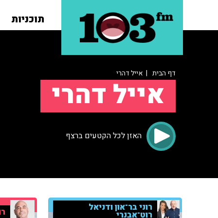
תוכניות
דף הבית
| אייל דהרי
אייל דהרי
האזן לכל הקטעים ברצף
רוני בר־און ודניאל
רו
רוט־אבנרי