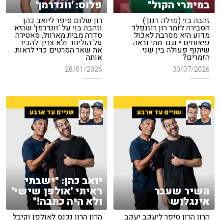
במיתרי הקול"
פלוס: 'וונדרמן'
זהבה בוי (פרלה דנוך)
רון שלום סיפר ליואב כהן
הסבירה לזמר רון רוזנפלד
וזהבה בוי על 'וונדרמן' שהיא
מדוע היא מסרבת לאכול
סדרה מבית מארוול, סאטירה
פיצוחים • וגם: מתי נראה
על הוליווד ולא צריך להכיר
שיתוף פעולה בין שני
את שאר הסרטים כדי לראות
הזמרים?
אותה
28/01/2026
30/07/2026
שניים עד ארבע
שניים עד ארבע
יואב כהן: "ישבתי
השיר שעבר
ראיתי 'אולפן שישי'
אינגלוש
ולא היה כתבה!"
הרון הרון סיפר ליעקב יעקב
הרון הרון נכנס לאולפן וקיבל