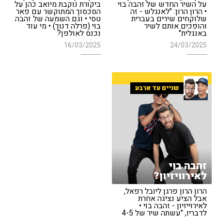
על השיר החדש של זהבה בוי
ביקורת נוקבת מיואב כהן על
• הרון הרון: "לאנגלש - זה
הסכסוך המתוקשר עם פאר
שלוקחים שירים בעברית
טסי • וגם השמעה של זהבה
והופכים אותם לשיר
בוי (פרלה דנוך) • מי עוד
באנגלית"
נכנס לאולפן?
16/03/2025
24/03/2025
שניים עד ארבע
זהבה בוי
לאירוויזיון?
הרון הרון פרגן ליובל רפאל,
אבל הציע נציגה אחרת
לאירוייזיון - זהבה בוי •
לדבריו, "עשתה שיר של 4-5