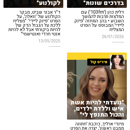
בדרכים שונות"
לקולנוע"
דלית כהן ('103fm') עם
ד''ר אבנר שביט, מבקר
המלצות תרבות להמשך
הקולנוע של 'וואלה', על
השבוע • בהן: המחזה 'פינק
הסרט 'פינק ליידי': "מצליח
ליידי' המבוסס על הסרט
ללכת על הגבול הדק של
המצליח
להיות ביקורתי אבל לא להיות
אנטי חרדי ואנטישמי"
26/01/2026
13/05/2025
איריס קול
"נועדתי להיות אשת
איש וללדת ילדים,
והכול התנפץ לי"
מינדי ארליך, כוכבת 'חתונה
ממבט ראשון', יצרה את הסרט