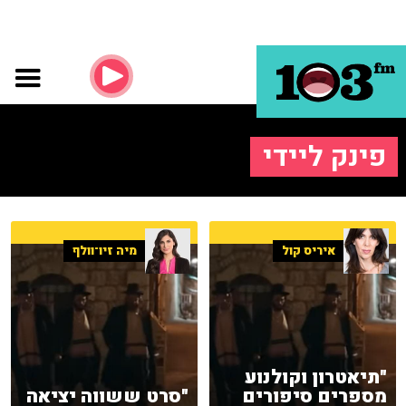
פינק ליידי
איריס קול
מיה זיו־וולף
"תיאטרון וקולנוע
מספרים סיפורים
"סרט ששווה יציאה