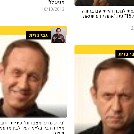
מגיע לו"
10/10/2013
נסתי למכון והייתי עם בחורה
שנראית בת 15" נתן: "אתה יודע שזאת
2
גבי גזית
י גזית
'בירה, מדע ומצב רוח': עיריית רחוב
מאחדת בין בלייני העיר לבין מדעני
וייצמן