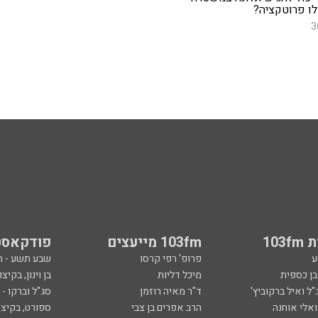
לו פרוטקציה?
3
103
103fm מייעצים
פודקאסט
ע
פרופ' רפי קרסו
שבע תשע - 
ובן כספית
מיכל דליות
בן וינון, בקיצו
ל ואיל ברקוביץ'
ד"ר מאיה רוזמן
סג"ל וברקו -
ואלי אוחנה
הרב אפרים בן צבי
ספורט, בקיצו