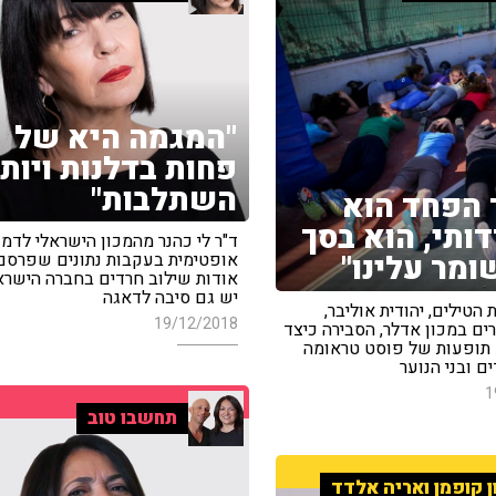
"המגמה היא של
פחות בדלנות ויות
השתלבות"
 הפחד הוא
ותי, הוא בסך
ד"ר לי כהנר מהמכון הישראלי לדמ
ומר עלינו"
אופטימית בעקבות נתונים שפרסם
אודות שילוב חרדים בחברה הישראל
יש גם סיבה לדאגה
הטילים, יהודית אוליבר,
19/12/2018
ים במכון אדלר, הסבירה כיצד
ע תופעות של פוסט טראומה
ם ובני הנוער
1
תחשבו טוב
ן קופמן ואריה אלדד