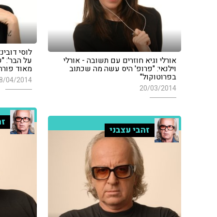
לוסי דובי
אורלי וגיא חוזרים עם תשובה - אורלי
על הבר': "
וילנאי: "פרופ' היס עשה מה שכתוב
מאוד פורה
בפרוטוקול"
8/04/2014
20/03/2014
זה
זהבי עצבני