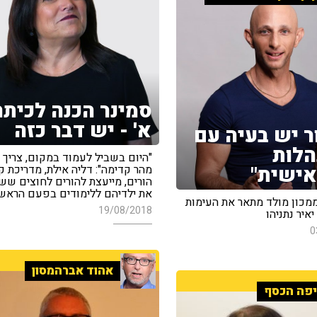
סמינר הכנה לכיתה
א' - יש דבר כזה
ר יש בעיה עם
לות
"היום בשביל לעמוד במקום, צריך 
אישית"
מהר קדימה": דליה אילת, מדריכת ק
הורים, מייעצת להורים לחוצים שש
את ילדיהם ללימודים בפעם הראש
ממכון מולד מתאר את העימות
19/08/2018
יר נתניהו
0
אהוד אברהמסון
פה הכסף