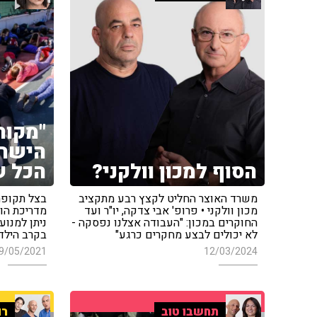
"מקור
הישרד
הסוף למכון וולקני?
הכל ש
משרד האוצר החליט לקצץ רבע מתקציב
בצל תקופת 
מכון וולקני • פרופ' אבי צדקה, יו"ר ועד
מדריכת הור
החוקרים במכון: "העבודה אצלנו נפסקה -
ניתן למנו
לא יכולים לבצע מחקרים כרגע"
בקרב הילדי
9/05/2021
12/03/2024
תחשבו טוב
רו