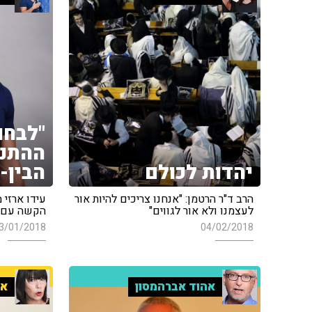
"לבחו
ההתנה
יהדות לכולם
הבין-
הרב ד"ר הרטמן: "אנחנו צריכים להיות אור
עידו ארזי 
לעצמנו ולא אור לגווים"
הקשה עם יא
3/01/2018
04/02/2018
אהוד אברהמסון
אי