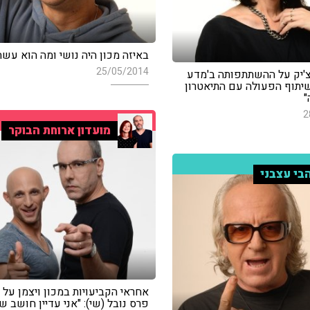
באיזה מכון היה נושי ומה הוא עש
25/05/2014
נצ'יק על ההשתתפותה ב'מדע
שיתוף הפעולה עם התיאטרון
"
2
מועדון ארוחת הבוקר
בי עצבני
אחראי הקביעויות במכון ויצמן על 
פרס נובל (שי): "אני עדיין חושב ש