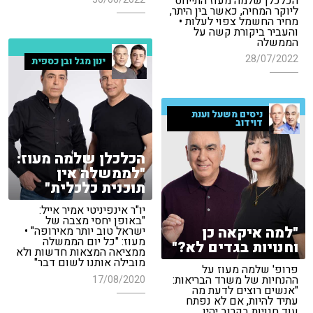
הכלכלן שלמה מעוז התייחס
ליוקר המחיה, כאשר בין היתר,
מחיר החשמל צפוי לעלות •
והעביר ביקורת קשה על
הממשלה
28/07/2022
ינון מגל ובן כספית
ניסים משעל וענת
דוידוב
הכלכלן שלמה מעוז:
"לממשלה אין
תוכנית כלכלית"
יו"ר אינפיניטי אמיר אייל:
"באופן יחסי מצבה של
"למה איקאה כן
ישראל טוב יותר מאירופה" •
מעוז: "כל יום הממשלה
וחנויות בגדים לא?"
ממציאה המצאות חדשות ולא
מובילה אותנו לשום דבר"
פרופ' שלמה מעוז על
ההנחיות של משרד הבריאות:
17/08/2020
"אנשים רוצים לדעת מה
עתיד להיות, אם לא נפתח
עוד חנויות בקרוב יהיו