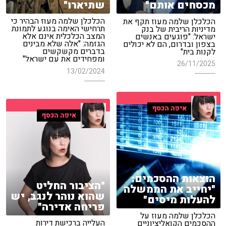
שתיארו"
מכסחים אותם"
הכלכלן שלמה מעוז הבהיר כי
הכלכלן שלמה מעוז תקף את
תרחישי האימה בנוגע לתמונת
מדיניות הריבית של בנק
המצב הכלכלית אינם אלא
ישראל: "פוגעים באנשים
הגזמה: "אלה שלא מבינים
בצפון ובדרום, הם לא יכולים
בדברים מקשקשים
לקנות בית"
ומפחידים את עם ישראל"
26/11/2025
13/02/2024
איפה הכסף
איפה הכסף
הוצאות ההסכמים:
"הציבור החליט
"יחייב את הממשלה
שהוא נוהר לנגב, יש
להעלות מיסים"
פריחה אדירה"
הכלכלן שלמה מעוז על
העלייה ברכישת דירות
ההסכמים הקואליציוניים