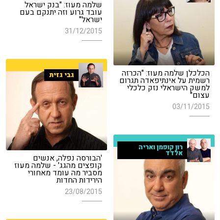
שלמה מעוז: "בנק ישראל
עובד גרוע וזה יתנקם בעם
ישראל"
31/12/2015
הכלכלן שלמה מעוז: "הכרזה
גבי גזית
רשמית על אינתיפאדה תגרום
למשק הישראלי נזק כלכלי
עצום"
03/11/2015
רון קופמן ואריה
אלדד
'הבורסה נפלה, אנשים
קופצים מהגג' - שלמה מעוז
מסביר מה עומד מאחורי
הירידות החדות
23/08/2015