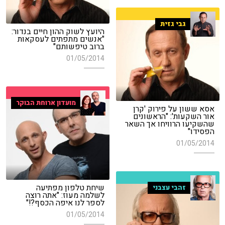
גבי גזית
היועץ לשוק ההון חיים בנדור:
"אנשים מתפתים לעסקאות
ברוב טיפשותם"
01/05/2014
מועדון ארוחת הבוקר
אסא ששון על פירוק 'קרן
אור השקעות': "הראשונים
שהשקיעו הרוויחו אך השאר
הפסידו"
01/05/2014
שיחת טלפון מפתיעה
זהבי עצבני
לשלמה מעוז: "אתה רוצה
לספר לנו איפה הכסף?!"
01/05/2014