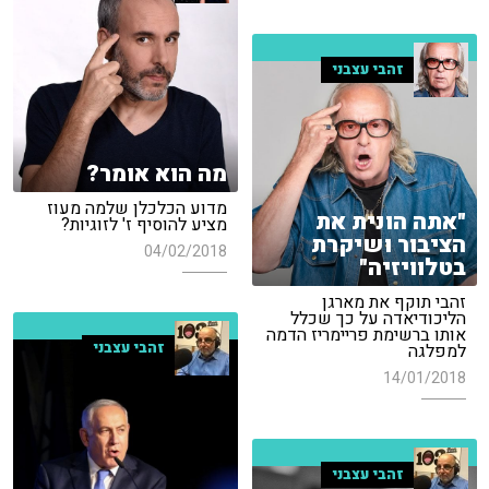
זהבי עצבני
מה הוא אומר?
מדוע הכלכלן שלמה מעוז
"אתה הונית את
מציע להוסיף ז' לזוגיות?
הציבור ושיקרת
04/02/2018
בטלוויזיה"
זהבי תוקף את מארגן
הליכודיאדה על כך שכלל
אותו ברשימת פריימריז הדמה
זהבי עצבני
למפלגה
14/01/2018
זהבי עצבני