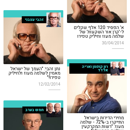
זהבי עצבני
א' הפסיד 120 אלף שקלים
ל-'קרן אור השקעות' של
שלמה מעוז וחיליק טפירו
30/04/2014
רון קופמן ואריה
נתן זהבי: "העמך של ישראל
אלדד
מאמין לשלמה מעוז ולחיליק
טפירו!"
12/02/2014
חמש בערב
מחירי הדירות בישראל
התייקרו ב-72% - שלמה
מעוז: "רשות המקרקעין