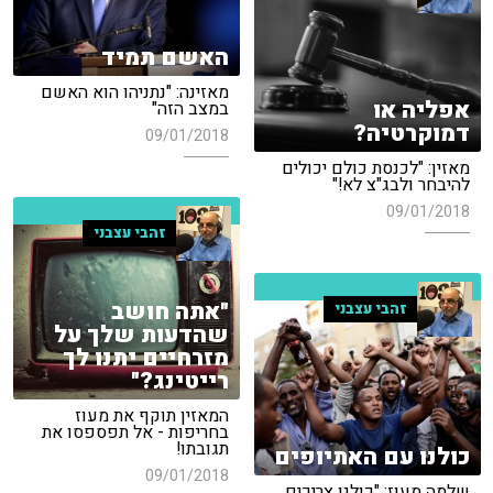
האשם תמיד
מאזינה: "נתניהו הוא האשם
אפליה או
במצב הזה"
דמוקרטיה?
09/01/2018
מאזין: "לכנסת כולם יכולים
להיבחר ולבג"צ לא!"
09/01/2018
זהבי עצבני
"אתה חושב
זהבי עצבני
שהדעות שלך על
מזרחיים יתנו לך
רייטינג?"
המאזין תוקף את מעוז
בחריפות - אל תפספסו את
תגובתו!
כולנו עם האתיופים
09/01/2018
שלמה מעוז: "כולנו צריכים