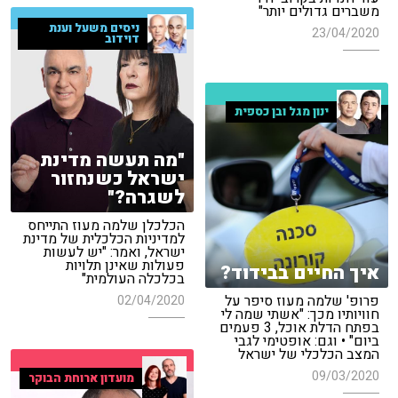
משברים גדולים יותר"
ניסים משעל וענת
23/04/2020
דוידוב
ינון מגל ובן כספית
"מה תעשה מדינת
ישראל כשנחזור
לשגרה?"
הכלכלן שלמה מעוז התייחס
למדיניות הכלכלית של מדינת
ישראל, ואמר: "יש לעשות
פעולות שאינן תלויות
איך החיים בבידוד?
בכלכלה העולמית"
פרופ' שלמה מעוז סיפר על
02/04/2020
חוויותיו מכך: "אשתי שמה לי
בפתח הדלת אוכל, 3 פעמים
ביום" • וגם: אופטימי לגבי
המצב הכלכלי של ישראל
09/03/2020
מועדון ארוחת הבוקר