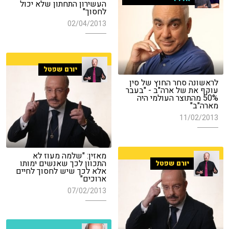
העשירון התחתון שלא יכול
לחסוך"
02/04/2013
יורם שפטל
לראשונה סחר החוץ של סין
עוקף את של ארה"ב - "בעבר
50% מהתוצר העולמי היה
מארה"ב"
11/02/2013
מאזין: "שלמה מעוז לא
התכוון לכך שאנשים ימותו
יורם שפטל
אלא לכך שיש לחסוך לחיים
ארוכים"
07/02/2013