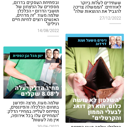
ובפתיחת העסקים בדרום,
שעתידים לעלות ביוקר
מספרים על הניצחון של
לאזרחים: "הממשלה צריכה
תושבי הדרום • הכלכלן
להגביל את ההוצאות שלה"
שלמה מעוז: "זה מדהים,
27/12/2022
האנשים רוצים לחיות חיים
רגילים"
14/08/2022
ניסים משעל וענת
דוידוב
ינון מגל ובן כספית
מחיר הדלק יעלה
ל־8.08 שקלים
"השלטון לא עושה
שלמה מעוז, מרצה ופרשן
כלום, הוא רק דואג
בתחום הכלכלה והפיננסים,
לבעלי הממון
התייחס לעלייה במחירי הדלק:
"המחירים עלו בכל אירופה,
והקרטלים"
אין מה לעשות"
30/06/2022