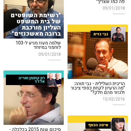
פה כמו שצריך"
09/01/2018
"רשימת השופטים
של בית המשפט
העליון מורכבת
ברובה מאשכנזים"
גבי גזית
שלמה מעוז מגיע ל-103
לוחמני במיוחד
09/01/2018
רון קופמן ואריה
אלדד
הריבית השלילית - גבי תוהה:
"מה הרעיון לקחת כספי ציבור
ולגזור מהם חלק?"
15/02/2016
איפה הכסף
סיכום שנת 2015 בכלכלה -