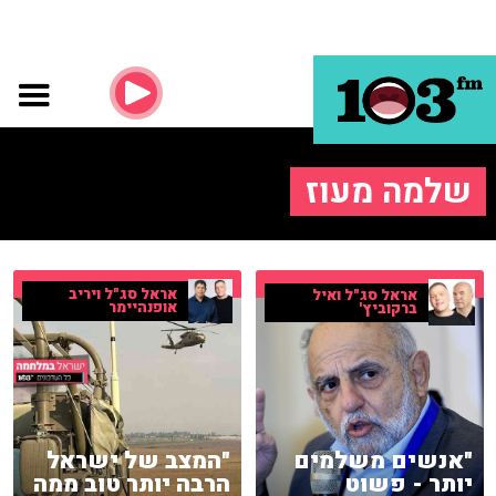
שלמה מעוז
אראל סג"ל ויריב
אראל סג"ל ואיל
אופנהיימר
ברקוביץ'
"המצב של ישראל
"אנשים משלמים
הרבה יותר טוב ממה
יותר - פשוט