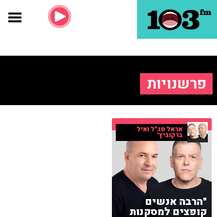
פרשנויות
אראל סג"ל ואיל
ברקוביץ'
"הרבה אנשים
קופצים למסקנות