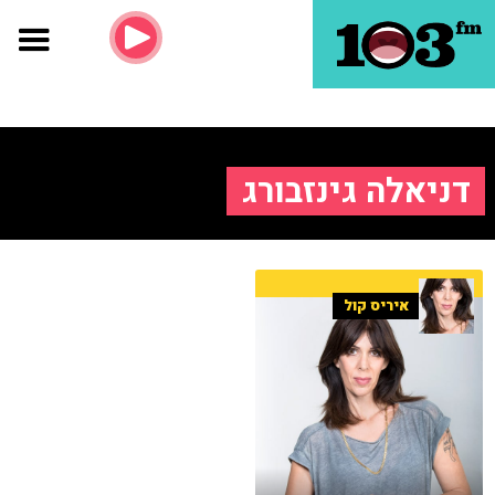
דניאלה גינזבורג
איריס קול