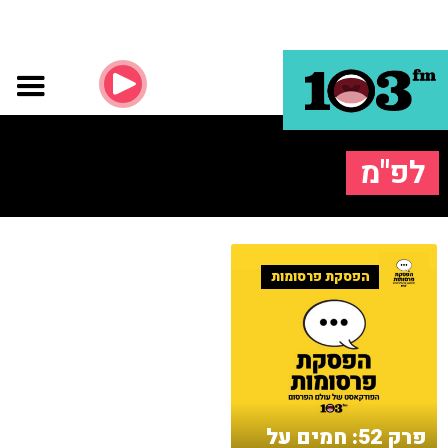
לפ"מ
הפסקת פרסומות
פרק 52: חמים על