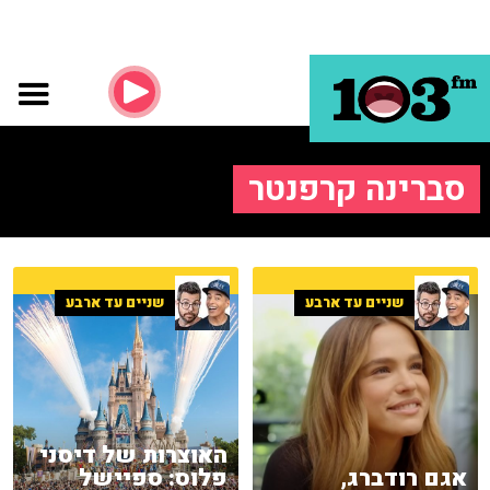
סברינה קרפנטר
שניים עד ארבע
שניים עד ארבע
האוצרות של דיסני
אגם רודברג,
פלוס: ספיישל