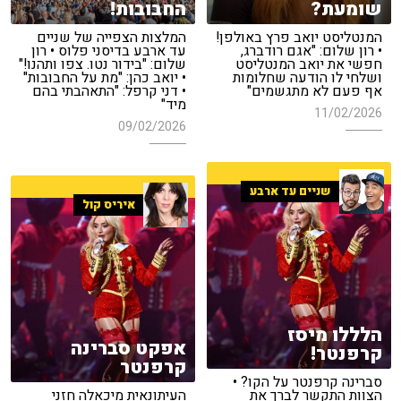
שומעת?
החבובות!
המנטליסט יואב פרץ באולפן!
המלצות הצפייה של שניים
• רון שלום: "אגם רודברג,
עד ארבע בדיסני פלוס • רון
חפשי את יואב המנטליסט
שלום: "בידור נטו. צפו ותהנו!"
ושלחי לו הודעה שחלומות
• יואב כהן: "מת על החבובות"
אף פעם לא מתגשמים"
• דני קרפל: "התאהבתי בהם
מיד"
11/02/2026
09/02/2026
שניים עד ארבע
איריס קול
הלללו מיסז
אפקט סברינה
קרפנטר!
קרפנטר
סברינה קרפנטר על הקו? •
הצוות התקשר לברך את
העיתונאית מיכאלה חזני