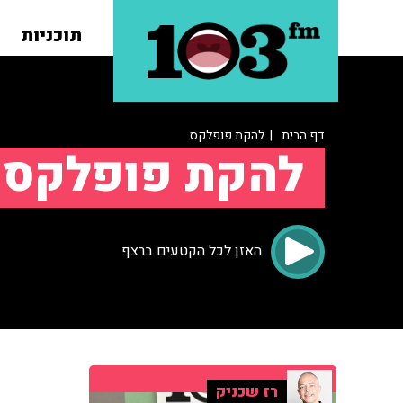
תוכניות
דף הבית
| להקת פופלקס
להקת פופלקס
האזן לכל הקטעים ברצף
רז שכניק