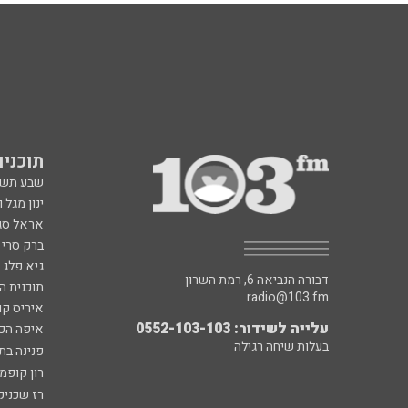
תוכניות fm
שבע תש
ינון מגל 
אראל סג"
ברק סרי 
גיא פלג
דבורה הנביאה 6, רמת השרון
תוכנית ה
radio@103.fm
איריס קו
עלייה לשידור: 0552-103-103
איפה הכ
בעלות שיחה רגילה
פנינה בת
רון קופמ
רז שכניק