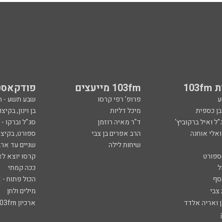
103
103fm מייעצים
פודקאסט
ע
פרופ' רפי קרסו
שבע תשע - 
ובן כספית
מיכל דליות
בן וינון, בקיצו
ל ואיל ברקוביץ'
ד"ר מאיה רוזמן
סג"ל וברקו -
ואלי אוחנה
הרב אפרים בן צבי
ספורט, בקיצו
שיחות לילה
שניים עד ארב
ספורט
קרסו יוצא לא
ל
ככה קמתי
סף
הכול פתוח - א
 צבי
מילים ולחן
ן ואריה אלדד
ארכיון 103fm