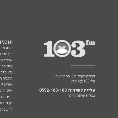
תוכניות fm
שבע תש
ינון מגל 
אראל סג"
ברק סרי 
גיא פלג
דבורה הנביאה 6, רמת השרון
תוכנית ה
radio@103.fm
איריס קו
עלייה לשידור: 0552-103-103
איפה הכ
בעלות שיחה רגילה
פנינה בת
רון קופמ
רז שכניק