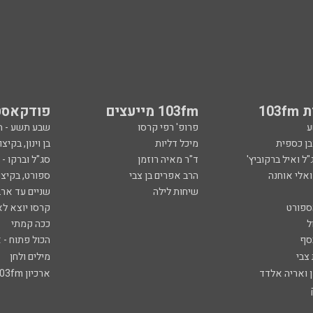
103
103fm מייעצים
פודקאסט
ע
פרופ' רפי קרסו
שבע תשע - 
ובן כספית
מיכל דליות
בן וינון, בקיצו
ל ואיל ברקוביץ'
ד"ר מאיה רוזמן
סג"ל וברקו -
ואלי אוחנה
הרב אפרים בן צבי
ספורט, בקיצו
שיחות לילה
שניים עד ארב
ספורט
קרסו יוצא לא
ל
ככה קמתי
סף
הכול פתוח - א
 צבי
מילים ולחן
ן ואריה אלדד
ארכיון 103fm