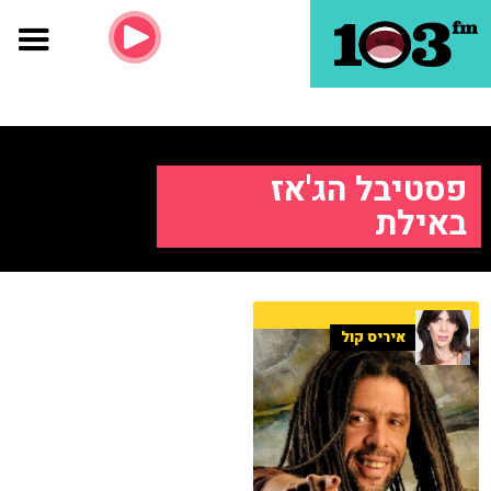
פסטיבל הג'אז
באילת
איריס קול