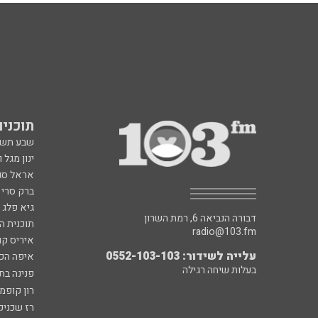
תוכניות fm
שבע תש
ינון מגל 
אראל סג"
ברק סרי 
גיא פלג
דבורה הנביאה 6, רמת השרון
תוכנית ה
radio@103.fm
איריס קו
עלייה לשידור: 0552-103-103
איפה הכ
בעלות שיחה רגילה
פנינה בת
רון קופמ
רז שכניק