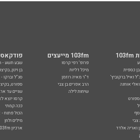
103
103fm מייעצים
פודקאסט
ע
פרופ' רפי קרסו
שבע תשע - 
ובן כספית
מיכל דליות
בן וינון, בקיצו
ל ואיל ברקוביץ'
ד"ר מאיה רוזמן
סג"ל וברקו -
ואלי אוחנה
הרב אפרים בן צבי
ספורט, בקיצו
שיחות לילה
שניים עד ארב
ספורט
קרסו יוצא לא
ל
ככה קמתי
סף
הכול פתוח - א
 צבי
מילים ולחן
ן ואריה אלדד
ארכיון 103fm