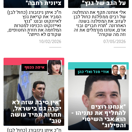
על הגב של גנץ"
ציונית רחבה"
אלי אוחנה תקף את ההחלטה
ח"כ איתן גינזבורג (כחול לבן)
של רבים ממפלגת כחול לבן
הסביר את קריאת גנץ
לעזוב את המפלגה בשנה
לאיזנקוט ובנט: "גנץ
האחרונה: "תהיו חברים ובני
ואייזנקוט הכניסו למטרות
אדם, אנחנו מנרמלים את זה
המלחמה את חזרת החטופים,
וזה מה שקורה"
שקודם לא הייתה"
10/02/2026
07/05/2026
איפה הכסף
אודי סגל ואלי כהן
"אין סיבה שזה לא
"אנחנו רוצים
יקרה גם בישראל,
להחליף את נתניהו -
תחרות תמיד עושה
הוא אבי השיסוי
טוב"
והפילוג"
ח''כ איתן גינזבורג (כחול לבן)