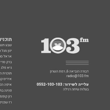
תוכניות fm
שבע תש
ינון מגל 
אראל סג"
ברק סרי 
גיא פלג
דבורה הנביאה 6, רמת השרון
תוכנית ה
radio@103.fm
איריס קו
עלייה לשידור: 0552-103-103
איפה הכ
בעלות שיחה רגילה
פנינה בת
רון קופמ
רז שכניק