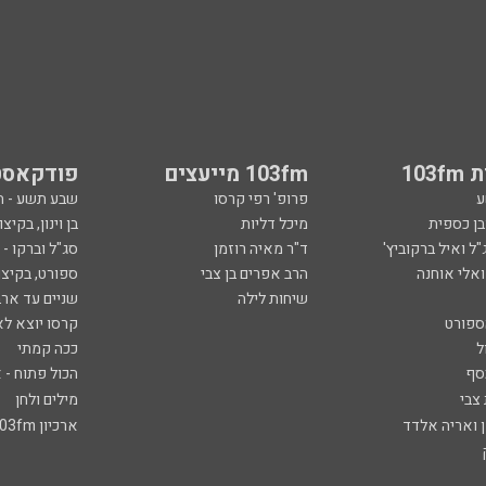
103
103fm מייעצים
פודקאסט
ע
פרופ' רפי קרסו
שבע תשע - 
ובן כספית
מיכל דליות
בן וינון, בקיצו
ל ואיל ברקוביץ'
ד"ר מאיה רוזמן
סג"ל וברקו -
ואלי אוחנה
הרב אפרים בן צבי
ספורט, בקיצו
שיחות לילה
שניים עד ארב
ספורט
קרסו יוצא לא
ל
ככה קמתי
סף
הכול פתוח - א
 צבי
מילים ולחן
ן ואריה אלדד
ארכיון 103fm