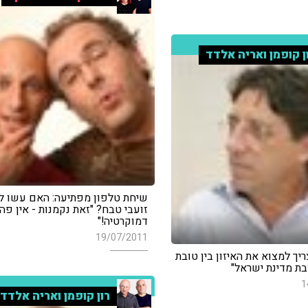
ן קופמן ואריה אלדד
שיחת טלפון מפתיעה: האם עשו לח
זועבי טבח? "זאת נקמנות - אין פה
דמוקרטיה!"
19/07/2011
צריך למצוא את האיזון בין טובת
בת מדינת ישראל"
1
רון קופמן ואריה אלדד