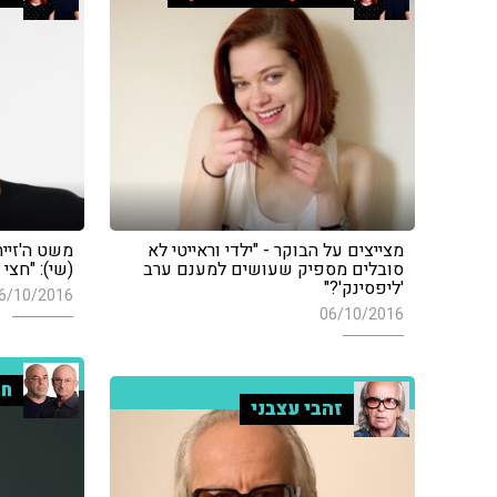
מצייצים על הבוקר - "ילדי וראייטי לא
משט ה'זייתו
סובלים מספיק שעושים למענם ערב
(שי): "חצי
'ליפסינק'?"
6/10/2016
06/10/2016
חמ
זהבי עצבני