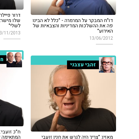
דרור פייל
דו"ח המבקר על המרמרה - "כלל לא הבינו
שלו מישרא
פה את ההשלכות המדיניות והצבאיות של
לשלי"
האירוע"
3/11/2013
13/06/2012
חמ
זהבי עצבני
ח"כ זועבי:
מאזין: "צריך היה לגרש את חנין זועבי
המתאימה ל