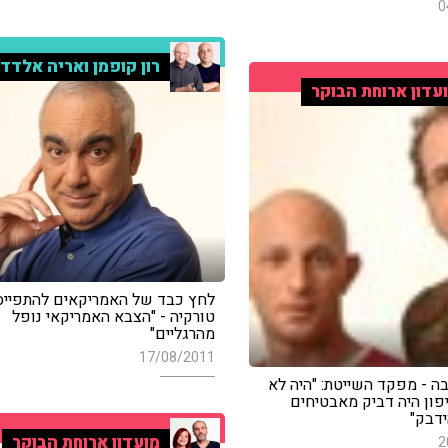
0
רון קופמן ואריה אלדד
עדון ארוחת הבוקר
לחץ כבד של האמריקאים להתפייס
טורקיה - "הצבא האמריקאי נופל
מהרגליים"
17/08/2011
ה - מפקד השייטת: "היה לא
פון היה דביק מאבטיחים
ידבק"
מועדון ארוחת הבוקר
2