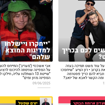
"ייחקרו ויישלחו
ים לכם בכריך
למדינות המוצא
?
שלהם"
 על עוד משט תמיכה בעזה
אבי אשכנזי ('מעריב') התייחס לה
 בקרוב • רון הציע: "שיחסכו
על הספינה שניסתה להיכנס לרצוע
נביא להם כריך פסטרמה
"שייטת 13 השתלטו עליה, חילקו 
• ומה הקשר לאבא של יואב?
הספינה מזון ומים"
09/06/2025
1
עדון ארוחת הבוקר
יורם שפטל