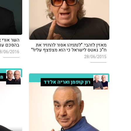
השר אורי א
מאזין לזהבי: "לנתניהו אסור להחזיר את
בהסכם עם 
ח"כ גאטס לישראל כי הוא מצפצף עליו!"
8/06/2016
28/06/2015
חמ
רון קופמן ואריה אלדד