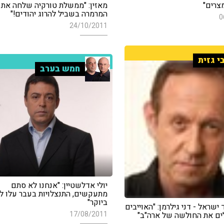
צרים"
מאזין: "ממשלת טורקיה שלחה את
המרמרה בשביל להרוג יהודים!"
0
24/10/2011
י גזית
חמש בערב
יולי אדלשטיין: "אנחנו לא סתם
מתעקשים, התנצלויות בעבר עלו לנ
ביוקר"
 ישראל - דני גילרמן: "האוייבים
17/08/2011
ים את החולשה של ארה"ב"