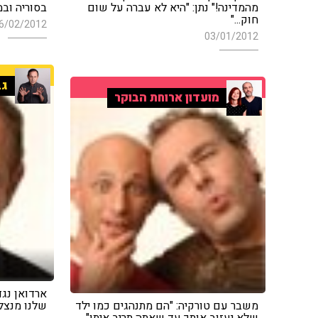
מהמדינה!" נתן: "היא לא עברה על שום
בסוריה ובמ
חוק..."
6/02/2012
03/01/2012
גב
מועדון ארוחת הבוקר
ארדואן נגד
משבר עם טורקיה: "הם מתנהגים כמו ילד
שלנו מנצל
שלא יעזוב אותך עד שאתה תריב איתו"