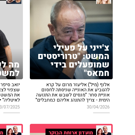
צ'ייני על פעילי
המשט: "טרוריסטים
שמופעלים בידי
מה לש
חמאס"
למשט
אלוף (מיל') אליעזר מרום על קרא
יואב סיפר
להטביע את האונייה שניסתה לחסום
שצפוי לצאת
אוניית סחר: "מנסים לשבש את התנועה
את המשט ו
הימית - צריך להתנהג אליהם כמחבלים"
לאיטליה" 
3/07/2025
30/04/2026
מועדון ארוחת הבוקר
מו