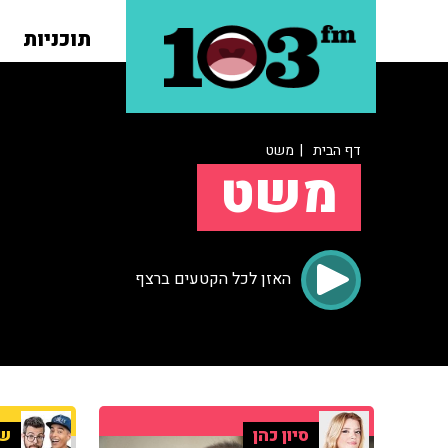
תוכניות
דף הבית
| משט
משט
האזן לכל הקטעים ברצף
סיון כהן
שנ