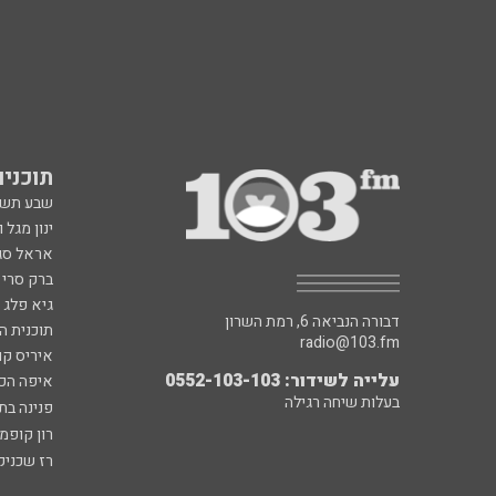
תוכניות fm
שבע תש
ינון מגל 
אראל סג"
ברק סרי 
גיא פלג
דבורה הנביאה 6, רמת השרון
תוכנית ה
radio@103.fm
איריס קו
עלייה לשידור: 0552-103-103
איפה הכ
בעלות שיחה רגילה
פנינה בת
רון קופמ
רז שכניק