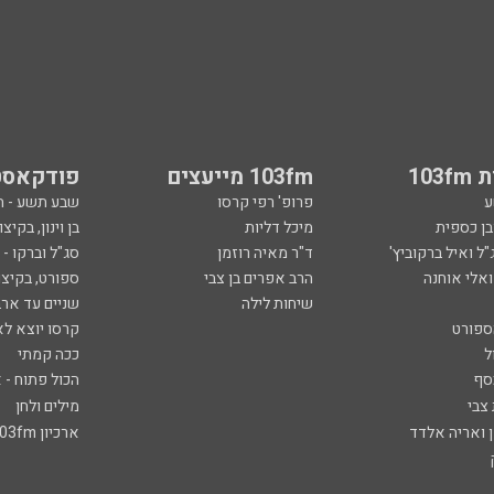
103
103fm מייעצים
פודקאסט
ע
פרופ' רפי קרסו
שבע תשע - 
ובן כספית
מיכל דליות
בן וינון, בקיצו
ל ואיל ברקוביץ'
ד"ר מאיה רוזמן
סג"ל וברקו -
ואלי אוחנה
הרב אפרים בן צבי
ספורט, בקיצו
שיחות לילה
שניים עד ארב
ספורט
קרסו יוצא לא
ל
ככה קמתי
סף
הכול פתוח - א
 צבי
מילים ולחן
ן ואריה אלדד
ארכיון 103fm