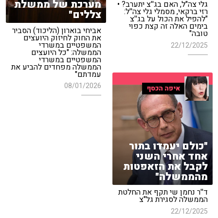
מערכת של ממשלת
גלי צה"ל, האם בג''צ יתערב? •
רזי ברקאי, מסמלי גלי צה''ל:
צללים"
"להפיל את הכול על בג''צ
בימים האלה זה קצת כפוי
אביחי בוארון (הליכוד) הסביר
טובה"
את החוק לחיזוק היועצים
המשפטיים במשרדי
22/12/2025
הממשלה: "כל היועצים
המשפטיים במשרדי
הממשלה מפחדים להביע את
עמדתם"
08/01/2026
איפה הכסף
"כולם יעמדו בתור
אחד אחרי השני
לקבל את הזאפטות
מהממשלה"
ד''ר נחמן שי תקף את החלטת
הממשלה לסגירת גל"צ
22/12/2025