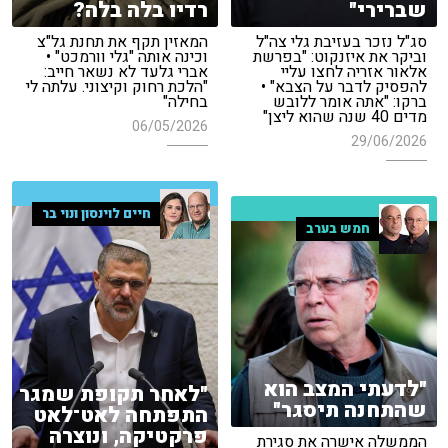
שברירי"
רדיו בלה בלה?
סג"ל נזכר בעזיבת גלי צה"ל
המאזין תקף את תחנת גל"צ
וביקר את איזנקוט: "בפרשת
וכינה אותה "גלי וורמכט" •
אלאור אזריה לחצו עליי
אברי גלעד לא נשאר חייב:
להפסיק לדבר על הצבא" •
"הלכת רחוק וקיצוני. עלתה לי
ברקו: "אתה אומר ללובש
בחילה"
מדים 40 שנה שהוא ליצן"
06/05/2026
29/06/2026
חיים לוינסון ונוי בר
חמש בערב
"לדעתי המצב הוא
"לאחר תקופת שמגר
שהתחנה תיסגר"
התפתחה לאט־לאט
פרקטיקה, ונוצרה
הממשלה אישרה את סגירת