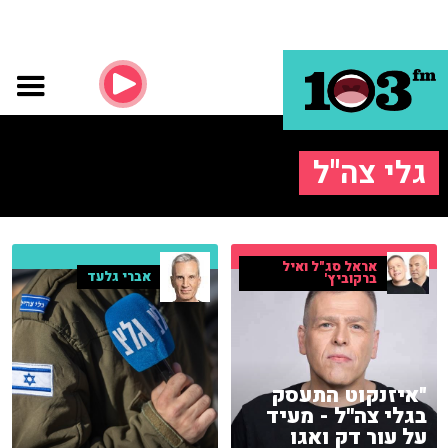
גלי צה''ל
אראל סג"ל ואיל
אברי גלעד
ברקוביץ'
"איזנקוט התעסק
בגלי צה''ל - מעיד
על עור דק ואגו