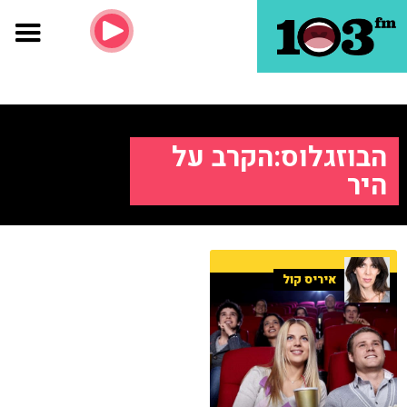
הבוזגלוס:הקרב על
היר
איריס קול