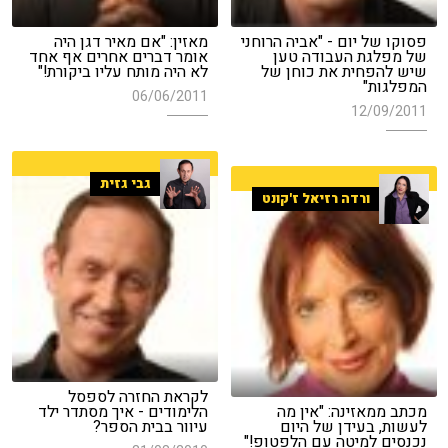
פסוקו של יום - "אביה הרוחני
מאזין: "אם מאיר דגן היה
של מפלגת העבודה טען
אומר דברים אחרים אף אחד
שיש להפחית את כוחן של
לא היה מותח עליו ביקורת!"
המפלגות"
06/06/2011
12/09/2011
גבי גזית
ורדה רזיאל ז'קונט
לקראת החזרה לספסל
מכתב ממאזינה: "אין מה
הלימודים - איך מסתדר ילד
לעשות, בעידן של היום
עיוור בבית הספר?
נכנסים למיטה עם הלפטופ!"