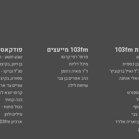
103
103fm מייעצים
פודקאסט
ע
פרופ' רפי קרסו
שבע תשע - 
ובן כספית
מיכל דליות
בן וינון, בקיצו
ל ואיל ברקוביץ'
ד"ר מאיה רוזמן
סג"ל וברקו -
ואלי אוחנה
הרב אפרים בן צבי
ספורט, בקיצו
שיחות לילה
שניים עד ארב
ספורט
קרסו יוצא לא
ל
ככה קמתי
סף
הכול פתוח - א
 צבי
מילים ולחן
ן ואריה אלדד
ארכיון 103fm