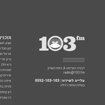
תוכניות fm
שבע תש
ינון מגל 
אראל סג"
ברק סרי 
גיא פלג
דבורה הנביאה 6, רמת השרון
תוכנית ה
radio@103.fm
איריס קו
עלייה לשידור: 0552-103-103
איפה הכ
בעלות שיחה רגילה
פנינה בת
רון קופמ
רז שכניק