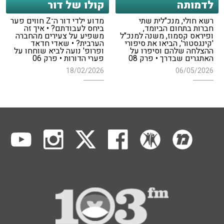
לדמותה
קולו של דור
רשא חולי, מנכ"לית שתי
מדוע ילדי דור ה־Z חווים פער
חברות בתחום הביומד,
ביחס לעבודתם? • איך זה
ופיראס קסמוז, משנה למנכ"ל
משפיע על צעירים מהחברה
'קינגסטור', הביאו את סיפורי
הערבית? • שאדי חדאד
ההצלחה שלהם וסיפרו על
ופרופ' נועה לביא שוחחו על
האתגרים שבדרך • פרק 08
פערי הדורות • פרק 06
18/02/2026
06/05/2026