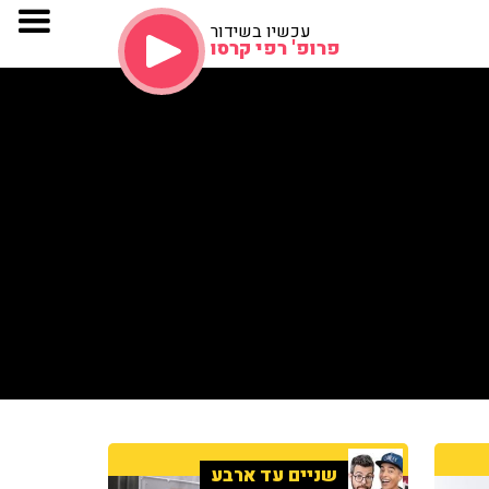
עכשיו בשידור
פרופ' רפי קרסו
שניים עד ארבע