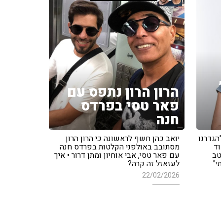
הרון הרון נתפס עם
פאר טסי בפרדס
חנה
על האלבום החדש '300': "הגדרנו
יואב כהן חשף לראשונה כי הרון הרון
וד
מסתובב באולפני הקלטות בפרדס חנה
טב
עם פאר טסי, אבי אוחיון ומתן דרור • איך
י"
לעזאזל זה קרה?
22/02/2026