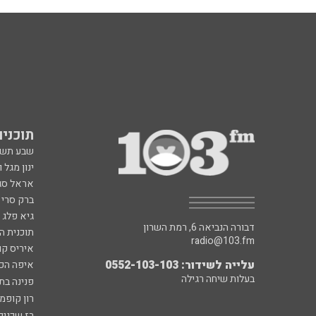
תוכניות fm
שבע תש
ינון מגל 
אראל סג"
ברק סרי 
גיא פלג
דבורה הנביאה 6, רמת השרון
תוכנית ה
radio@103.fm
איריס קו
עלייה לשידור: 0552-103-103
איפה הכ
בעלות שיחה רגילה
פנינה בת
רון קופמ
רז שכניק