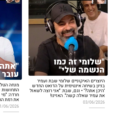
"שלומי זה כמו
"אתה 
הנשמה שלי"
עובר 
היוצרים האיקוניים שלומי שבת ועמיר
מנחה הטלוו
בניון בשיחה אינטימית על הדואט החדש
התחושות ש
'היכן אתה?' • וגם, שבת: "אני רוצה לשאול
חרדה: "מי
את עמיר שאלה קשה". האזינו!
את רמת הח
03/06/2026
1/06/2026