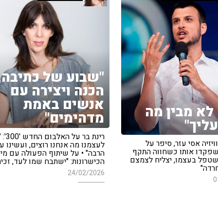
"שבוע של כתיבה,
הכנה ויצירה עם
אנשים באמת
לא מבין מה
מדהימים"
עליך"
רינת בר 
יזיה אסי עזר, סיפר על
לעצמנו מה אנחנו רוצים, ועשינו ע
פקדו אותו כשחווה התקף
הרבה" • על שיתוף הפעולה עם מי
 שטפל בעצמו, יצליח לצמצם
הכישרונות: "ישתבח שמו לעד, זכית
רדה"
24/02/2026
0