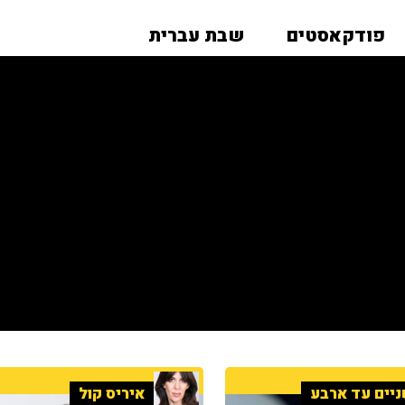
פודקאסטים
שבת עברית
יים עד ארבע
איריס קול