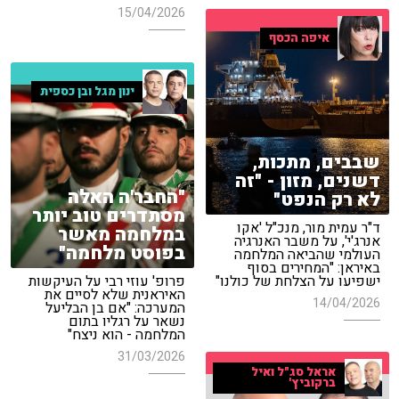
15/04/2026
איפה הכסף
ינון מגל ובן כספית
שבבים, מתכות,
דשנים, מזון - "זה
"החבר'ה האלה
לא רק הנפט"
מסתדרים טוב יותר
ד"ר עמית מור, מנכ"ל 'אקו
במלחמה מאשר
אנרג'י', על משבר האנרגיה
בפוסט מלחמה"
העולמי שהביאה המלחמה
באיראן: "המחירים בסוף
ישפיעו על הצלחת של כולנו"
פרופ' עוזי רבי על העיקשות
האיראנית שלא לסיים את
14/04/2026
המערכה: "אם בן הבליעל
נשאר על רגליו בתום
המלחמה - הוא ניצח"
31/03/2026
אראל סג"ל ואיל
ברקוביץ'