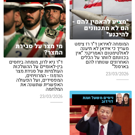
"מציע להאמין להם -
הם לא מתכוונים
להיכנע"
המומחה לאיראן ד"ר רז צימט
מי מצר על סגירת
מעריך כי איראן לא תיענה
המצר?
לאולטימטום האמריקני: "אין
בכוונתם לוותר על הכלים
האחרונים שנותרו להם
ד"ר גיא לרון, מומחה ביחסים
בארסנל"
בין-לאומיים על ההשלכות
העולמיות של סגירת מצר
23/03/2026
הורמוז - המרוויחים,
המפסידים, ועל הפעולה
האפשרית שתשנה את
המלחמה
23/03/2026
ניסים משעל וענת
דוידוב