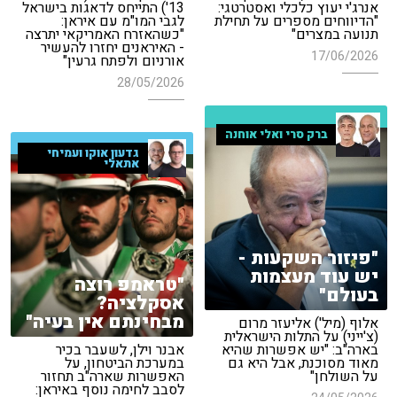
אנרג'י יעוץ כלכלי ואסטרטגי:
13') התייחס לדאגות בישראל
"הדיווחים מספרים על תחילת
לגבי המו"מ עם איראן:
תנועה במצרים"
"כשהאזרח האמריקאי יתרצה
- האיראנים יחזרו להעשיר
17/06/2026
אורניום ולפתח גרעין"
28/05/2026
ברק סרי ואלי אוחנה
גדעון אוקו ועמיחי
אתאלי
"פיזור השקעות -
יש עוד מעצמות
"טראמפ רוצה
בעולם"
אסקלציה?
מבחינתם אין בעיה"
אלוף (מיל') אליעזר מרום
(צ'ייני) על התלות הישראלית
בארה"ב: "יש אפשרות שהיא
אבנר וילן, לשעבר בכיר
מאוד מסוכנת, אבל היא גם
במערכת הביטחון, על
על השולחן"
האפשרות שארה"ב תחזור
לסבב לחימה נוסף באיראן: