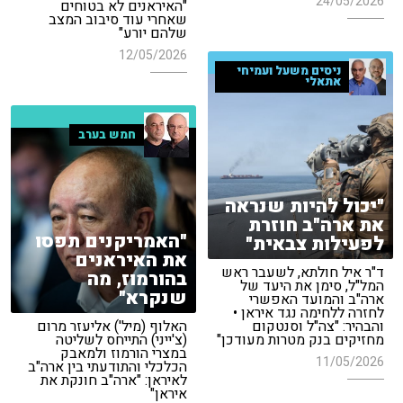
24/05/2026
"האיראנים לא בטוחים
שאחרי עוד סיבוב המצב
שלהם יורע"
12/05/2026
ניסים משעל ועמיחי
אתאלי
חמש בערב
"יכול להיות שנראה
את ארה"ב חוזרת
"האמריקנים תפסו
לפעילות צבאית"
את האיראנים
ד"ר איל חולתא, לשעבר ראש
בהורמוז, מה
המל"ל, סימן את היעד של
שנקרא"
ארה"ב והמועד האפשרי
לחזרה ללחימה נגד איראן •
והבהיר: "צה"ל וסנטקום
האלוף (מיל') אליעזר מרום
מחזיקים בנק מטרות מעודכן"
(צ'ייני) התייחס לשליטה
במצרי הורמוז ולמאבק
11/05/2026
הכלכלי והתודעתי בין ארה"ב
לאיראן: "ארה"ב חונקת את
איראן"