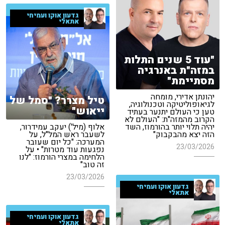
גדעון אוקו ועמיחי
אתאלי
"עוד 5 שנים התלות
במזה"ת באנרגיה
מסתיימת"
יהונתן אדירי, מומחה
טיל מצרר? "סמל של
לגיאופוליטיקה וטכנולוגיה,
ייאוש"
טען כי העולם יתנער בעתיד
הקרוב מהמזה"ת: "העולם לא
יהיה תלוי יותר בהורמוז, השד
אלוף (מיל') יעקב עמידרור,
הזה יצא מהבקבוק"
לשעבר ראש המל"ל, על
המערכה: "כל יום שעובר
23/03/2026
נפגעות עוד מטרות" • על
הלחימה במצרי הורמוז: "לנו
זה טוב"
23/03/2026
גדעון אוקו ועמיחי
אתאלי
גדעון אוקו ועמיחי
אתאלי