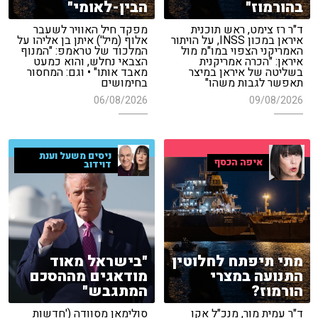
בהורמוז"
הבין-לאומי"
ד"ר רז צימט, ראש תוכנית
מפקד חיל האוויר לשעבר
איראן במכון INSS, על הויתור
אלוף (מיל') איתן בן אליהו על
האמריקני הצפוי במו"מ מול
המלכוד של טראמפ: "המנוף
איראן: "הכרה אמריקנית
הצבאי נחלש, והוא כמעט
בשליטה של איראן במיצר
מאבד אותו" • וגם: המחסור
תאפשר לגבות משהו"
בחימושים
06/08/2026
09/08/2026
ניסים משעל וענת
איפה הכסף
דוידוב
מתי תיפתח לחלוטין
"בישראל מאוד
התנועה במצרי
מודאגים מההסכם
הורמוז?
המתגבש"
ד"ר עמית מור, מנכ"ל אקו
סולימאן מסוודה ('חדשות