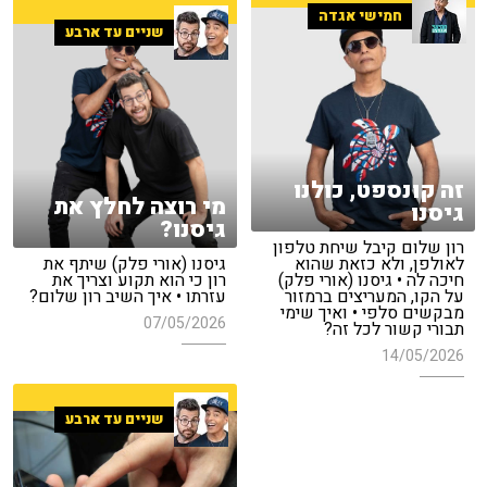
חמישי אגדה
שניים עד ארבע
זה קונספט, כולנו
מי רוצה לחלץ את
גיסנו
גיסנו?
רון שלום קיבל שיחת טלפון
לאולפן, ולא כזאת שהוא
גיסנו (אורי פלק) שיתף את
חיכה לה • גיסנו (אורי פלק)
רון כי הוא תקוע וצריך את
על הקו, המעריצים ברמזור
עזרתו • איך השיב רון שלום?
מבקשים סלפי • ואיך שימי
07/05/2026
תבורי קשור לכל זה?
14/05/2026
שניים עד ארבע