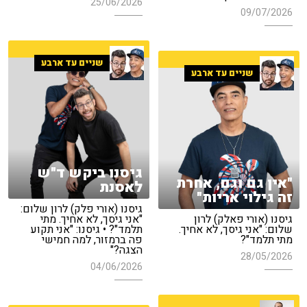
25/06/2026
09/07/2026
שניים עד ארבע
שניים עד ארבע
גיסנו ביקש ד"ש
"אין גם וגם, אחרת
לאסנת
זה גילוי אריות"
גיסנו (אורי פלק) לרון שלום:
גיסנו (אורי פאלק) לרון
"אני גיסך, לא אחיך. מתי
שלום: "אני גיסך, לא אחיך.
תלמד"? • גיסנו: "אני תקוע
מתי תלמד"?
פה ברמזור, למה חמישי
הצגה?"
28/05/2026
04/06/2026