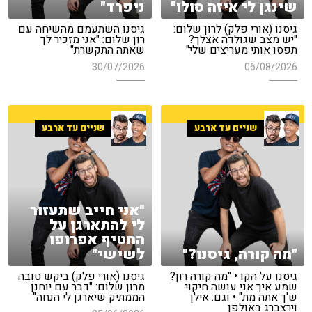
שינגן לי איזה סולו"
ניפרד"
גיסנו (אורי פלק) לרון שלום:
גיסנו השתעמם מהשיחה עם
"יש מצב שגולדה אצלך?
רון שלום: "אני מזכיר לך
תפסו אותי מעריצים שלי"
שאתה התקשרת"
30/07/2026
06/08/2026
שניים עד ארבע
שניים עד ארבע
"אני חייב שתעזור
לי להתארגן על
החטיף אפרופו
"מה קורה, גיסנו?"
לשישי"
גיסנו על הקו • "מה קורה רון?
גיסנו (אורי פלק) ביקש טובה
שמע איך אני עושה חיקוי
מרון שלום: "דבר עם יוחנן
ש'ך אתה מת" • וגם: אילן
הממתיק שיארגן לי הנחה"
וירצברג באולפן