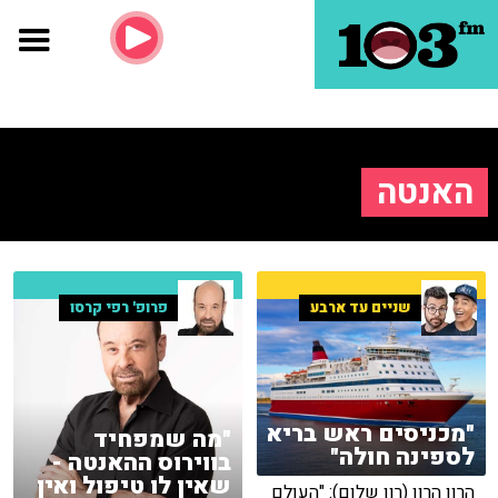
האנטה
שניים עד ארבע
פרופ' רפי קרסו
"מכניסים ראש בריא
"מה שמפחיד
לספינה חולה"
בווירוס ההאנטה -
שאין לו טיפול ואין
הרון הרון (רון שלום): "העולם