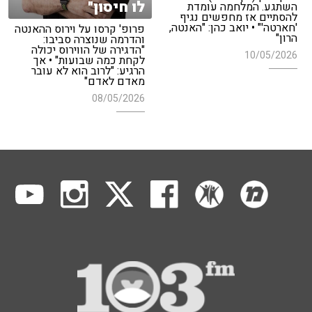
לו חיסון"
השתגע. המלחמה עומדת
להסתיים אז מחפשים נגיף
'חארטה'" • יואב כהן: "האנטה,
פרופ' קרסו על וירוס ההאנטה
הרון"
והדרמה שנוצרה סביבו:
"הדגירה של הווירוס יכולה
10/05/2026
לקחת כמה שבועות" • אך
הרגיע: "לרוב הוא לא עובר
מאדם לאדם"
08/05/2026