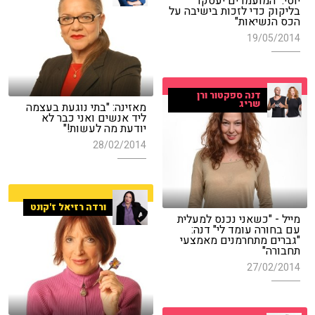
יוסי: "המועמדים יעסקו
בליקוק כדי לזכות בישיבה על
הכס הנשיאות"
19/05/2014
דנה ספקטור ורן
שריג
מאזינה: "בתי נוגעת בעצמה
ליד אנשים ואני כבר לא
יודעת מה לעשות!"
28/02/2014
ורדה רזיאל ז'קונט
מייל - "כשאני נכנס למעלית
עם בחורה עומד לי" דנה:
"גברים מתחרמנים מאמצעי
תחבורה"
27/02/2014