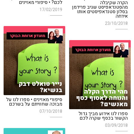
לכם? • סיפורי מאזינים
הקרה שקיבלה
מהסטנדאפיסט שגיב פרידמן
17/02/2019
בסלון סטנדאפיסטים אותו
אירחה
23/10/2018
מועדון ארוחת הבוקר
מועדון ארוחת הבוקר
נייר טואלט דבק
בנשיא?
מהי הדרך הקלה
והנוחה לאסוף כסף
סיפורי מאזינים • ספרו לנו על
מאנשים?
מבוכה שחוויתם על בשרכם
07/10/2018
ספרו לנו אירוע מביך גדול
הקשור בכסף שקרה לכם
03/09/2018