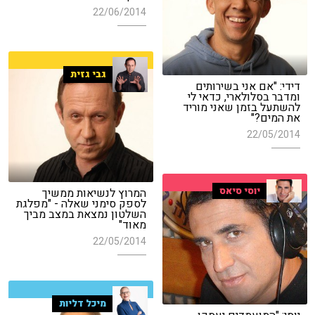
22/06/2014
גבי גזית
דידי: "אם אני בשירותים
ומדבר בסלולארי, כדאי לי
להשתעל בזמן שאני מוריד
את המים?"
22/05/2014
יוסי סיאס
המרוץ לנשיאות ממשיך
לספק סימני שאלה - "מפלגת
השלטון נמצאת במצב מביך
מאוד"
22/05/2014
מיכל דליות