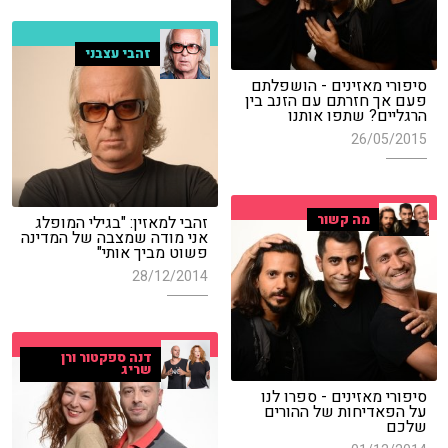
זהבי עצבני
סיפורי מאזינים - הושפלתם
פעם אך חזרתם עם הזנב בין
הרגליים? שתפו אותנו
26/05/2015
מה קשור
זהבי למאזין: "בגילי המופלג
אני מודה שמצבה של המדינה
פשוט מביך אותי"
28/12/2014
דנה ספקטור ורן
שריג
סיפורי מאזינים - ספרו לנו
על הפאדיחות של ההורים
שלכם