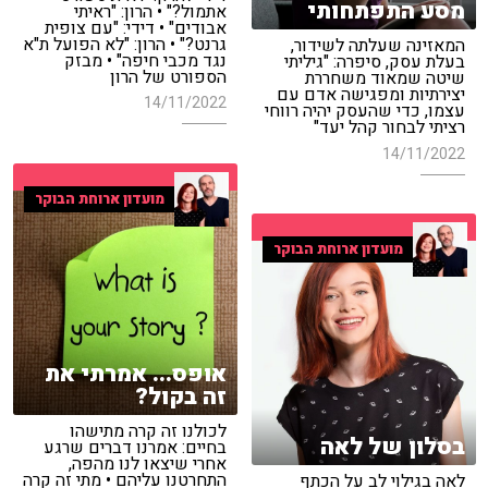
מסע התפתחותי
אתמול?" • הרון: "ראיתי
אבודים" • דידי: "עם צופית
גרנט?" • הרון: "לא הפועל ת"א
המאזינה שעלתה לשידור,
נגד מכבי חיפה" • מבזק
בעלת עסק, סיפרה: "גיליתי
הספורט של הרון
שיטה שמאוד משחררת
יצירתיות ומפגישה אדם עם
14/11/2022
עצמו, כדי שהעסק יהיה רווחי
רציתי לבחור קהל יעד"
14/11/2022
מועדון ארוחת הבוקר
מועדון ארוחת הבוקר
אופס... אמרתי את
זה בקול?
לכולנו זה קרה מתישהו
בסלון של לאה
בחיים: אמרנו דברים שרגע
אחרי שיצאו לנו מהפה,
התחרטנו עליהם • מתי זה קרה
לאה בגילוי לב על הכתף