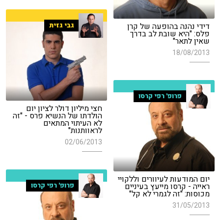
דידי נהנה בהופעה של קרן
גבי גזית
פלס: "היא שובת לב בדרך
שאין לתאר"
18/08/2013
פרופ' רפי קרסו
חצי מיליון דולר לציון יום
הולדתו של הנשיא פרס - "זה
לא העיתוי המתאים
לראוותנות"
02/06/2013
יום המודעות לעיוורים וללקויי
ראייה - קרסו מייעץ בעיניים
פרופ' רפי קרסו
מכוסות: "זה לגמרי לא קל"
31/05/2013