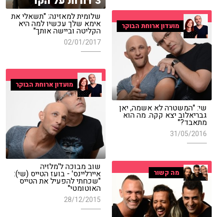
3 דורות על הקו
שלומית למאזינה: "תשאלי את
אימא שלך עכשיו למה היא
מועדון ארוחת הבוקר
הקליטה וביישה אותך"
02/01/2017
מועדון ארוחת הבוקר
שי: "המשטרה לא אשמה, יאן
גבריאלוב יצא קקה. מה הוא
מתאבד?"
31/05/2016
שוב מבוכה ל'מלזיה
מה קשור
איירליינס' - בועז הטייס (שי):
"שכחתי להפעיל את הטייס
האוטומטי"
28/12/2015