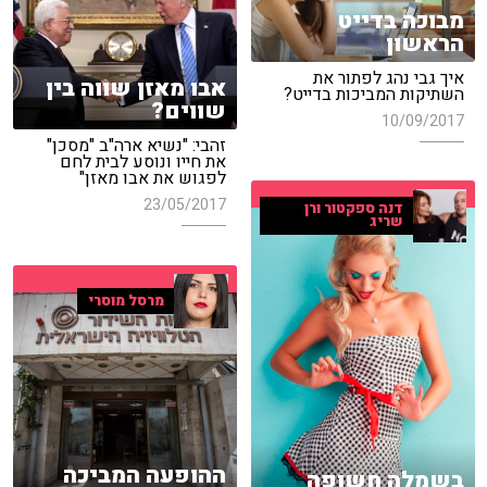
מבוכה בדייט
הראשון
איך גבי נהג לפתור את
אבו מאזן שווה בין
השתיקות המביכות בדייט?
שווים?
10/09/2017
זהבי: "נשיא ארה"ב "מסכן"
את חייו ונוסע לבית לחם
לפגוש את אבו מאזן"
23/05/2017
דנה ספקטור ורן
שריג
מרסל מוסרי
ההופעה המביכה
בשמלה חשופה