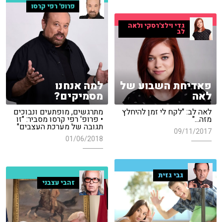
פרופ' רפי קרסו
גדי וילצ'רסקי ולאה
לב
פאדיחת השבוע של
למה אנחנו
לאה
מסמיקים?
לאה לב: "לקח לי זמן להיחלץ
מתרגשים, מופתעים ונבוכים
מזה..."
• פרופ' רפי קרסו מסביר: "זו
תגובה של מערכת העצבים"
09/11/2017
01/06/2018
גבי גזית
זהבי עצבני