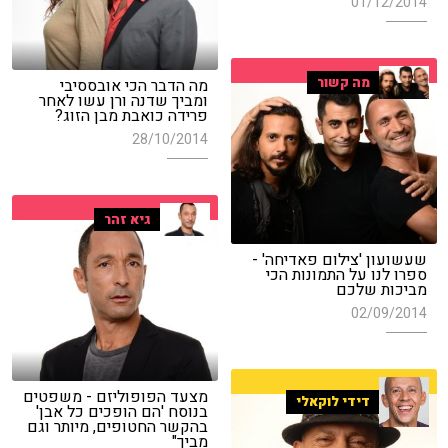
01/12/2014
מה קשור
מה הדבר הכי אובססיבי
ומביך שדנה ורן עשו לאחר
פרידה כואבת מבן הזוג?
28/10/2014
גיא זהר
שעשועון 'צילום פאדיחה' -
ספרו לנו על התמונות הכי
מביכות שלכם
02/09/2014
מצעד הפופוליזם - משפטים
דידי לוקאלי
בנוסח 'הם הופכים כל אבן'
בהקשר החטופים, מיותר וגם
מביך"