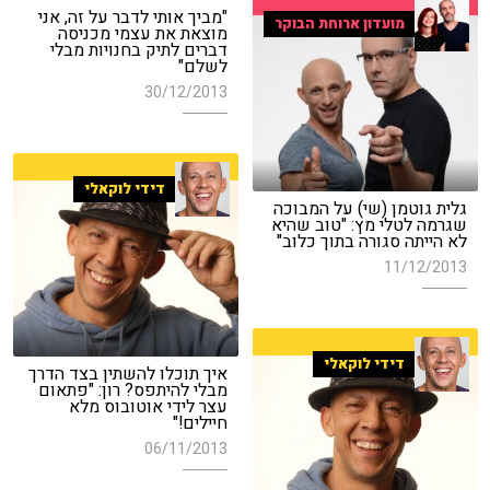
"מביך אותי לדבר על זה, אני
מועדון ארוחת הבוקר
מוצאת את עצמי מכניסה
דברים לתיק בחנויות מבלי
לשלם"
30/12/2013
דידי לוקאלי
גלית גוטמן (שי) על המבוכה
שגרמה לטלי מץ: "טוב שהיא
לא הייתה סגורה בתוך כלוב"
11/12/2013
דידי לוקאלי
איך תוכלו להשתין בצד הדרך
מבלי להיתפס? רון: "פתאום
עצר לידי אוטובוס מלא
חיילים!"
06/11/2013