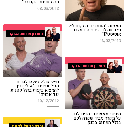
מהמשפחה הקרובה"
08/03/2013
מאזינה: "הסוהרים במקום לא
ראו שהילד הזר שהם עצרו
אוטיסט?!"
מועדון ארוחת הבוקר
06/03/2013
מועדון ארוחת הבוקר
חיילי צה"ל נאלצו לברוח
מפלסטינים - "אולי צריך
להמציא כיפות ברזל קטנות
נגד אבנים"
10/12/2012
סיפורי מאזינים - ספרו לנו
על מקרה מביך שקרה לכם
בגלל המינוס בבנק
ורדה רזיאל ז'קונט