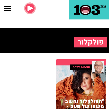
פולקלור
שיחות לילה
"הפולקלור נחשב
משהו של פעם -