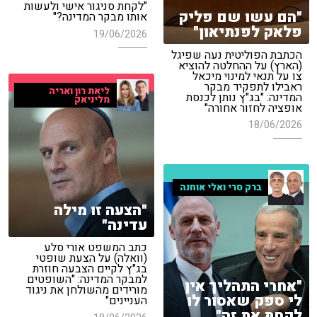
"לקחת סניגור אישי ולעשות
"הם עשו שם פליק
אותו מבקר המדינה?"
פלאק לפנתיאון"
19/06/2026
הכתבת הפוליטית נעה שפיגל
(הארץ) על ההחלטה להוציא
צו על תנאי למינוי מיכאל
ראבילו לתפקיד מבקר
ליאת רון ואריה
המדינה: "בג"ץ נותן לכנסת
מליניאק
אופציה לחזור אחורה"
18/06/2026
ברק סרי ואלי אוחנה
"הצעה זו מילה
עדינה"
כתב המשפט אורי סלע
(וואלה) על הצעת שופטי
בג"ץ לקיים הצבעה חוזרת
למבקר המדינה: "השופטים
"אחרי התהליך אין
מורידים מהשולחן את ניגוד
לי ספק שאסור לו
העניינים"
לקחת את זה"