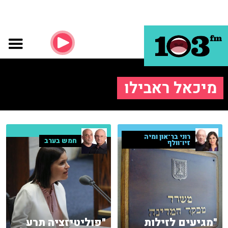
מיכאל ראבילו
רוני בר־און ומיה
חמש בערב
זיו־וולף
"מגיעים לזילות
"פוליטיזציה תרע