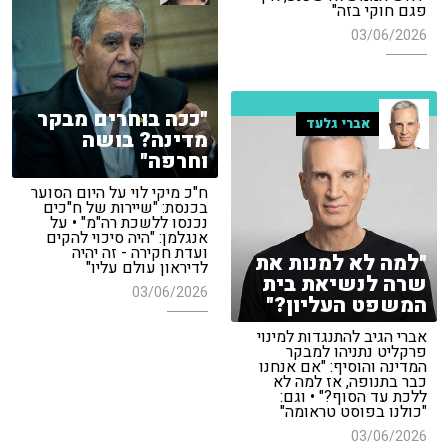
פגם חוקי בזה"
03/06/2026
"ככה בוחרים מבקר
אברי גלעד
מדינה? בושה
וחרפה"
ח"כ מיקי לוי על היום הסוער
בכנסת: "שיירות של ח"כים
נכנסו ללשכת רה"מ" • על
אנגלמן: "היה סיכוי להקים
ועדת חקירה - זה יהיה
"למה לא למנות את
לדיראון עולם עליו"
שרה לנשיאת בית
03/06/2026
המשפט העליון?"
אברי הגיב להתנגדות למינוי
פרקליט נתניהו למבקר
המדינה והוסיף: "אם אנחנו
כבר בתנופה, אז למה לא
ללכת עד הסוף?" • וגם:
"כולנו בפוסט טראומה"
03/06/2026