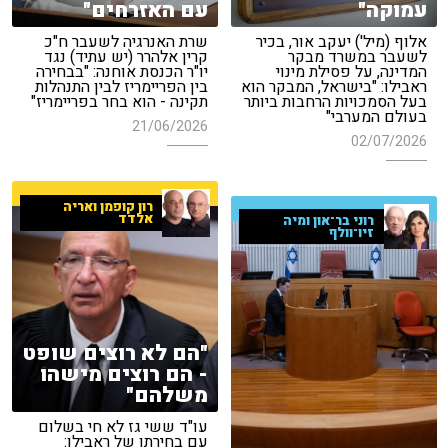
עמוקה"
עם האזרחים"
אלוף (מיל') יעקב אור, בכיר
שרת האנרגיה לשעבר ח"כ
לשעבר במשרד מבקר
קרין אלהרר (יש עתיד) נגד
המדינה, על פסילת מינוי
יו"ר הכנסת אוחנה: "בבחירה
ראבילו: "בישראל, המבקר הוא
בין הפריימריז לבין התנהלות
בעל הסמכויות הרחבות ביותר
תקינה - הוא בחר בפריימריז"
בעולם המערבי"
21/06/2026
02/07/2026
רון קופמן ואריה
אלדד
רוני בר־און ומיה
זיו־וולף
"הם לא רוצים שופט
- הם רוצים מישהו
משלהם"
עו"ד ששי גז לא חי בשלום
עם בחירתו של ראבילו: