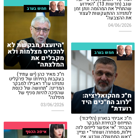
שגב (חדשות 13): "האירוע
שהתחיל את המהומה ונתן זמן
חמש בערב
לנתניהו: ההתעקשות לעצור
את ההצבעה"
04/06/2026
"היועצת מבקשת לא
להכניס מצלמות ולא
חמש בערב
מקבלים את
המלצתה"
ח"כ מאיר כהן (יש עתיד)
בעקבות בחירתו של פרקליט
נתניהו עו"ד ראבילו למבקר
המדינה: "תחושה של כנסת
שהפכה להיות סניף של
ח"כ מהקואליציה:
מפלגה"
"לרוב הח''כים היד
03/06/2026
רועדת"
ח"כ אביחי בוארון (הליכוד)
התייחס לבחירת המבקר
והבהיר: "אי אפשר לייחס לזה
זילות, מסחרה ושוחד" • וציין:
איפה הכסף
"ראש הממשלה שכנע, אין