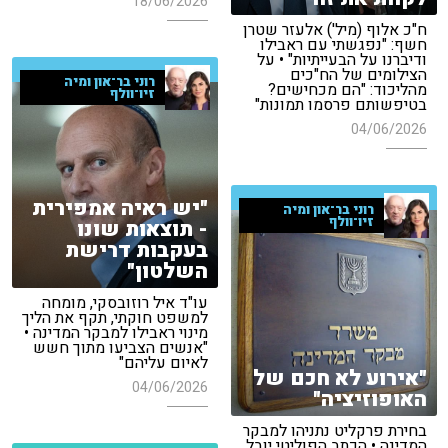
18/06/2026
ח"כ אלוף (מיל') אלעזר שטרן
חשף: "נפגשתי עם ראבילו
ודיברנו על הבעייתיות" • על
הצילומים של הח"כים
רוני בר־און ומיה
מהליכוד: "הם מכחישים?
זיו־וולף
בטיפשותם פרסמו תמונות"
04/06/2026
"יש ראיה אמפירית
רוני בר־און ומיה
זיו־וולף
- תוצאות שונו
בעקבות דרישת
השלטון"
עו"ד איל רוזובסקי, מומחה
למשפט חוקתי, תקף את הליך
מינוי ראבילו למבקר המדינה •
"אנשים הצביעו מתוך חשש
לאיום עליהם"
"אירוע לא חכם של
04/06/2026
האופוזיציה"
בחירת פרקליט נתניהו למבקר
המדינה • הכתב הפוליטי יובל