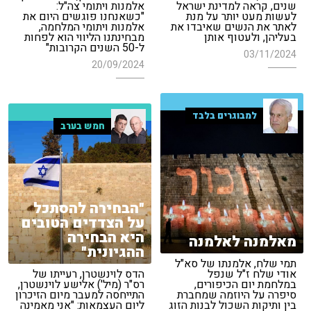
שנים, קראה למדינת ישראל
אלמנות ויתומי צה"ל:
לעשות מעט יותר על מנת
"כשאנחנו פוגשים היום את
לאתר את הנשים שאיבדו את
אלמנות ויתומי המלחמה,
בעליהן, ולעטוף אותן
מבחינתנו הליווי הוא לפחות
ל-50 השנים הקרובות"
03/11/2024
20/09/2024
למבוגרים בלבד
חמש בערב
"הבחירה להסתכל
על הצדדים הטובים
היא הבחירה
מאלמנה לאלמנה
ההגיונית"
תמי שלח, אלמנתו של סא"ל
אודי שלח ז"ל שנפל
הדס לוינשטרן, רעייתו של
במלחמת יום הכיפורים,
רס"ר (מיל') אלישע לוינשטרן,
סיפרה על היוזמה שמחברת
התייחסה למעבר מיום הזיכרון
בין ותיקות השכול לבנות הזוג
ליום העצמאות: "אני מאמינה