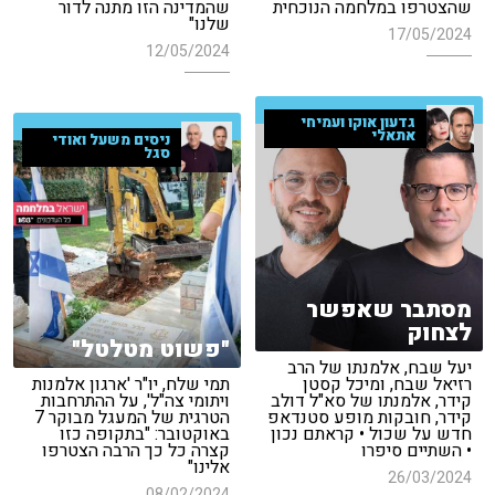
שהצטרפו במלחמה הנוכחית
שהמדינה הזו מתנה לדור
שלנו"
17/05/2024
12/05/2024
גדעון אוקו ועמיחי
אתאלי
ניסים משעל ואודי
סגל
מסתבר שאפשר
לצחוק
"פשוט מטלטל"
יעל שבח, אלמנתו של הרב
רזיאל שבח, ומיכל קסטן
תמי שלח, יו"ר 'ארגון אלמנות
קידר, אלמנתו של סא"ל דולב
ויתומי צה"ל', על ההתרחבות
קידר, חובקות מופע סטנדאפ
הטרגית של המעגל מבוקר 7
חדש על שכול • קראתם נכון
באוקטובר: "בתקופה כזו
• השתיים סיפרו
קצרה כל כך הרבה הצטרפו
אלינו"
26/03/2024
08/02/2024