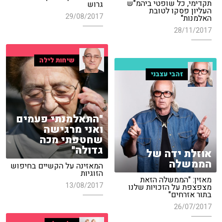
תקדימי, כל שופטי ביהמ"ש
גרוש
העליון פסקו לטובת
29/08/2017
האלמנות"
28/11/2017
שיחות לילה
זהבי עצבני
"התאלמנתי פעמים
ואני מרגישה
שחטפתי מכה
גדולה"
אוזלת ידה של
הממשלה
המאזינה על הקשיים בחיפוש
הזוגיות
מאזין: "הממשלה הזאת
13/08/2017
מצפצפת על הזכויות שלנו
בתור אזרחים"
26/07/2017