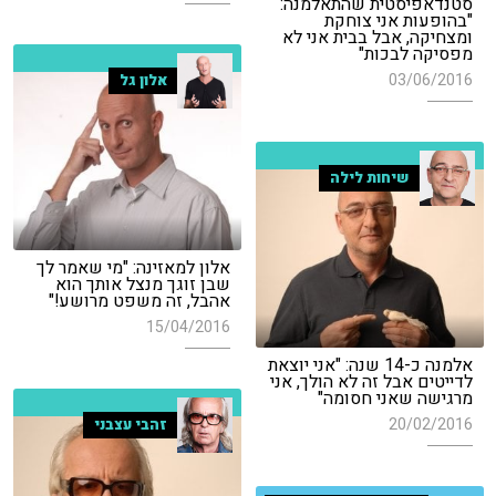
סטנדאפיסטית שהתאלמנה:
"בהופעות אני צוחקת
ומצחיקה, אבל בבית אני לא
מפסיקה לבכות"
03/06/2016
אלון גל
שיחות לילה
אלון למאזינה: "מי שאמר לך
שבן זוגך מנצל אותך הוא
אהבל, זה משפט מרושע!"
15/04/2016
אלמנה כ-14 שנה: "אני יוצאת
לדייטים אבל זה לא הולך, אני
מרגישה שאני חסומה"
20/02/2016
זהבי עצבני