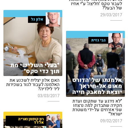
לעבור טקס 'חליצה' ע"י אחיו
של הבעל?
29/03/2017
אלון גל
גבי גזית
"בעלי השלישי מת
תוך כדי סקס"
אלמנתו של 'הדורס
האם אלון יצליח לשכנע את
האלמנה לעבור לגור בשכירות
מאום אל-חיראן'
ליד לילדיה?
יוצאת למאבק חייה
03/03/2017
"לא נירגע עד שתקום ועדת
חקירה שתבדוק למה נרצחו
שני אזרחים על-ידי משטרת
ישראל"
רון קופמן ואריה
09/02/2017
אלדד