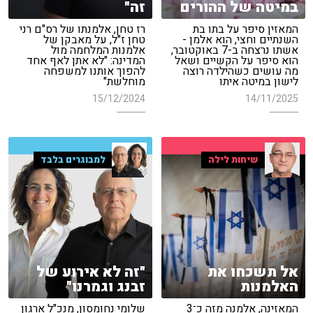
במיטה של ההורים
זה"
המאזין סיפר על בתו בת
רז טחן, אלמנתו של רס"ם רני
השנתיים וחצי, הוא אלמן -
טחן ז"ל, על מאבקן של
אשתו נרצחה ב-7 באוקטובר,
אלמנות המלחמה מול
הוא סיפר על הקשיים ושאל
המדינה: "לא אתן לאף אחד
מה עושים כשהילדה רוצה
להפוך אותנו למשפחה
לישון במיטה איתו
מוחלשת"
15/12/2024
14/11/2025
שיחות לילה
למבוגרים בלבד
אל תשכחו את
"זה לא אירוע של
האלמנות
זבנג וגמרנו"
המאזינה, אלמנה מזה כ־3
שלומי נחומסון, מנכ"ל ארגון