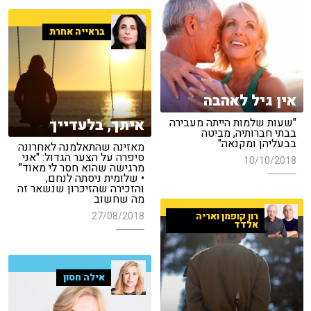
בראייה אחרת
אין גיל לאהבה
איתך, בלעדייך
"שעות שלמות הייתה מעבירה
בבתי חברותיה, מביטה
בבעליהן ומקנאה"
מאזינה שהתאלמנה לאחרונה
סיפרה על הצער הגדול: "אני
10/10/2018
מרגישה שהוא חסר לי מאוד"
• שלומית ניסתה לנחם,
והזכירה שהזיכרון שנשאר זה
מה שחשוב
27/08/2018
רון קופמן ואריה
אלדד
אילה חסון