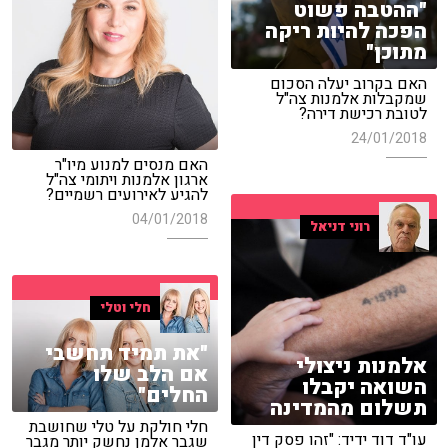
"ההטבה פשוט
הפכה להיות ריקה
מתוכן"
האם בקרוב יעלה הסכום
שמקבלות אלמנות צה"ל
לטובת רכישת דירה?
24/01/2018
האם מנסים למנוע מיו"ר
ארגון אלמנות ויתומי צה"ל
להגיע לאירועים רשמיים?
04/01/2018
רוני דניאל
חלי וטלי
"את תמיד תחשבי
אלמנות ניצולי
אם הלב שלו
השואה יקבלו
החלים"
תשלום מהמדינה
חלי חולקת על טלי שחושבת
עו"ד דוד ידיד: "זהו פסק דין
שגבר אלמן נחשק יותר מגבר