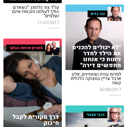
עו"ד צור גלוזמן: "כשאדם
הולך לעולמו חובותיו אינם
גבי גזית
נעלמים"
11/07/2017
"לא יכולים להכניס
מועדון ארוחת הבוקר
את הילד לחדר
ניתוח כי אנחנו
מחפשים דירה"
למרות עזרת המאזינים, אלון
ארבל עדיין במצוקה כלכלית
קשה
26/06/2017
זהבי עצבני
דרך מקורית לקבל
חיבוק