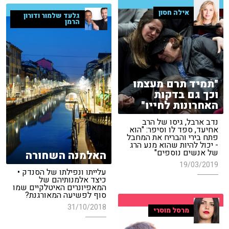
אילה חסון
גלעד שלמור ודורון
הרמן
"תמיד תרם מעצמו
וכך גם בדקות
האחרונות לחייו"
נדב ארבל, גיסו של הרב
אחיעד, ספד לו וסיפר: "הוא
פתח בירי והבריח את המחבל
- יכול להיות שהוא מנע הרג
של אנשים נוספים"
האלמנה השחורה
19/03/2019
עלייתו ונפילתו של הסנדק •
כיצד אלמנותיהם של
המאפיונרים האיטלקיים שמו
סוף לפשיעה המאורגנת?
31/10/2018
מרסל מוסרי