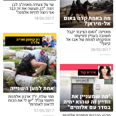
שי על צעירה מארה"ב לבן
זוגה: "כן, תעשה את זה כבר.
אני רוצה להיות אלמנה"
מה באמת קרה באום
18/06/2017
אל-חיראן?
מאזינה: "האם הציבור יקבל
תשובה בעניין פציעתו
והפקרתו למוות של אבו אל
רון קופמן ואריה
אלדד
קיען?"
28/05/2017
איריס קול
אחת למען השנייה
"מה שמעניין את
תמי שלח, יו"ר ארגון אלמנות
ויתומי צה"ל: "יש לי את הכוח
הדיין זה שהוא יהיה
לדאוג לאחרות"
בסדר עם אלוהים"
01/05/2017
מדוע הרבנות מחייבת אלמנות