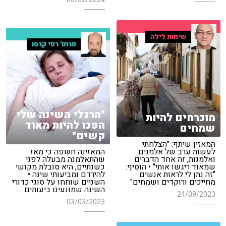
שיחות לילה
פרופ' רפי קרסו
"הרגלי השינה שלי
מוכרחים להיות
הפכו להיות מאוד
שמחים
קשים"
המאזין שיתף: "הצלחתי
לעשות ערב של אלמנים
המאזינה חשפה כי מאז
ואלמנות, זה אחד הדברים
שהתאלמנה מבעלה לפני
שמאוד ריגשו אותי" • הוסיף:
כשנתיים, היא סובלת מקושי
"זה נתן לי לראות אנשים
להירדם ומביעותי שינה •
מחייכים ורוקדים ושמחים"
השניים שוחחו על סוגי כדורי
השינה שמונעים ביעותים
24/09/2023
03/03/2023