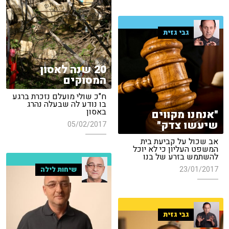
גבי גזית
20 שנה לאסון
המסוקים
ח"כ שולי מועלם נזכרת ברגע
בו נודע לה שבעלה נהרג
באסון
"אנחנו מקווים
שיעשו צדק"
05/02/2017
אב שכול על קביעת בית
המשפט העליון כי לא יוכל
להשתמש בזרע של בנו
23/01/2017
שיחות לילה
גבי גזית