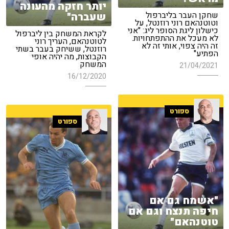
יותר חזקה מהעונה
שחקן העבר בליברפול
שעברה"
וטוטנהאם רוני רוזנטל, על
כישלון ליגת הסופר ליג: "אני
לקראת המשחק בין ליברפול
לא מעכל את ההתפתחויות.
לטוטנהאם, העריך רוני
זה היה צפוי, אותי זה לא
רוזנטל, ששיחק בעבר בשתי
הפתיע"
הקבוצות, מה יהיה אופי
המשחק
21/04/2021
16/12/2020
ספורט
ספורט
"אשמח גם אם
חיפה תנצח וגם אם
טוטנהאם"