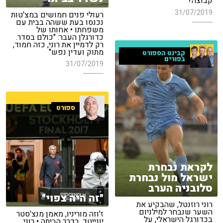
קבוצה?
31/07/2019
רעולי פנים חמושים במצ'טות
נכנסו בעת ששהה בבית עם
משפחתו • אחותו של
כדורגלן העבר: "כולם בסדר.
רק לדמיין את רוני, כזה חמוד,
מתוק ועדין נפש"
קבינט הספורט
בפורים
31/07/2019
ספורט
לקראת נבחרת
ישראל מול נבחרת
סלובניה הערב
"זה היה צפוי"
רוני רוזנטל, שהבקיע את
השער שנבחר למילניום
ז'וזה מוריניו, מאמן מנצ'סטר
בכדורגל הישראלי, על
יונייטד, בדרך הביתה • רוני