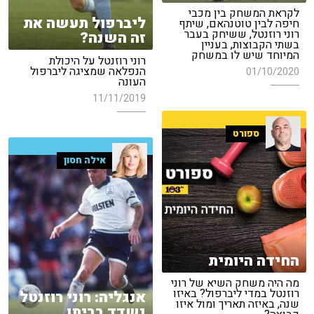
לקראת המשחק בין מכבי
ליברפול תעשה את
חיפה לבין טוטנהאם, שיתף
רוני רוזנטל, ששיחק בעבר
זה השנה?
בשתי הקבוצות, בעניין
המיוחד שיש לו במשחק
רוני רוזנטל על היכולת
הנפלאה שמציגה ליברפול
01/10/2020
העונה
11/11/2019
ספורט
אילה חסון
החידה היומית
מה היה משחק השיא של רוני
רוזנטל במדי ליברפול? באיזו
אנגליה: רוני רוזנטל
שנה, באיזה תאריך ומול איזו
נשדד בביתו