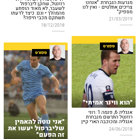
מגרעות הנבחרת: "אנחנו
רוזנטל, שחקן ליברפול
צריכים אתלטים - ואין לנו
לשעבר, לא מאוד הופתע
מספיק"
מהמהלך • וגם: כיצד לדעתו
תשתקם מכבי חיפה?
21/03/2019
18/12/2018
ספורט
ספורט
"הוא ווינר אמיתי"
אנגליה 6, פנמה 1: רוני
רוזנטל התרשם מנבחרת
"אני נוטה להאמין
אנגליה ומכוכבה הארי קיין
שליברפול יעשו את
24/06/2018
זה הפעם"