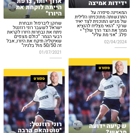
ארוך יותר, צרפת
ידידות אמיצה
הייתה לוקחת את
המאזינה סיפרה על
היורו"
התרגשותה מתוכניתו הלילית
של מגיש התוכנית לצד יאיר
שחקן ליברפול ונבחרת
שרקי: "הואי מצליח להוציא
ישראל לשעבר רוני רוזנטל
ממך את הצד הרך שלך" •
ניתח את נבחרות היורו לקראת
פלג: "אני מת עליו"
רבעי הגמר: "כולם מצפים
שאיטליה תיקח את היורו, אבל
02/04/2024
זה 50/50 מול בלגיה"
01/07/2021
ספורט
ספורט
רוני רוזנטל:
שקיעה ידועה
"טוטנהאם הרבה
מראש?