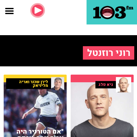
רוני רוזנטל
לירן שכנר ואריה
גיא פלג
מליניאק
"אם הטורניר היה