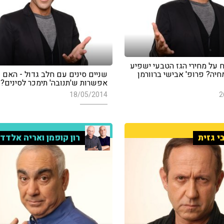
 על מחירי הגז הטבעי ישפיע
חיה? פרופ' אבישי ברוורמן
שניים סינים עם חלב גדול - האם 
אפשרות ש'תנובה' תימכר לסינים?
18/05/2014
2
י גזית
רון קופמן ואריה אלדד