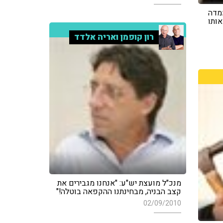
עמדה
אותו
רון קופמן ואריה אלדד
מנכ"ל מועצת יש"ע: "אנחנו מגבירים את
קצב הבניה, מבחינתנו ההקפאה בוטלה!"
02/09/2010