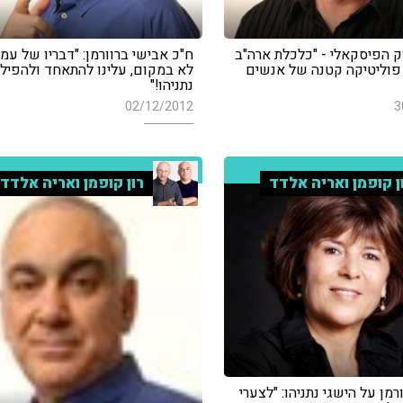
ק הפיסקאלי - "כלכלת ארה"ב
ח"כ אבישי ברוורמן: "דבריו של עמ
 פוליטיקה קטנה של אנשים
לא במקום, עלינו להתאחד ולהפיל
נתניהו!"
02/12/2012
3
ן קופמן ואריה אלדד
רון קופמן ואריה אלדד
רמן על הישגי נתניהו: "לצערי