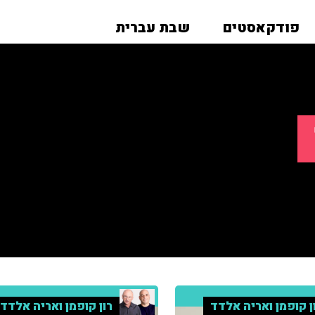
פודקאסטים
שבת עברית
ן קופמן ואריה אלדד
רון קופמן ואריה אלדד