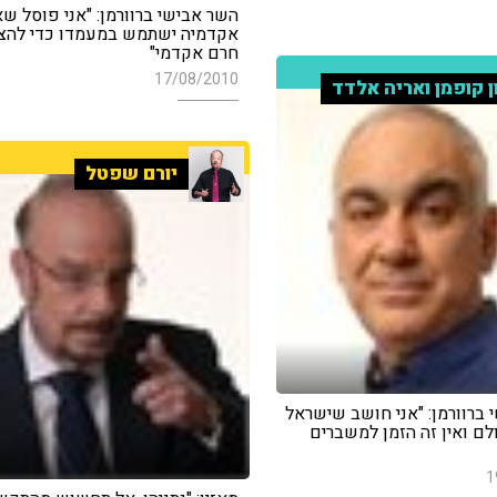
השר אבישי ברוורמן: "אני פוסל ש
אקדמיה ישתמש במעמדו כדי להצה
חרם אקדמי"
17/08/2010
ן קופמן ואריה אלדד
יורם שפטל
 ברוורמן: "אני חושב שישראל
לם ואין זה הזמן למשברים
1