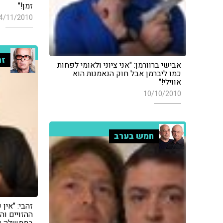
זמן!"
4/11/2010
זה
אבישי ברוורמן: "אני ציוני ולאומי לפחות
כמו ליברמן אבל חוק הנאמנות הוא
אווילי!"
10/10/2010
חמש בערב
זהבי: "אין
ההזויים ו
בממשלה וב