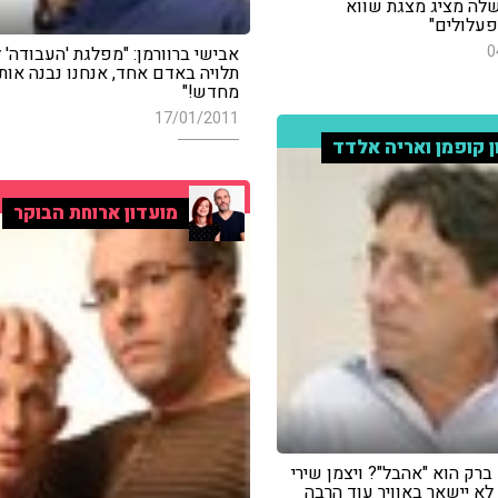
ה מציג מצגת שווא
עלולים"
0
אבישי ברוורמן: "מפלגת 'העבודה' 
תלויה באדם אחד, אנחנו נבנה אות
מחדש!"
17/01/2011
ן קופמן ואריה אלדד
מועדון ארוחת הבוקר
רק הוא "אהבל"? ויצמן שירי
 לא יישאר באוויר עוד הרבה