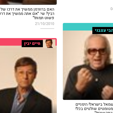
0
האם ברוורמן ממשיך את דרכו של 
רבין? שי: "אם אתה ממשיך את דרכ
פשוט תמות!"
21/10/2010
בי עצבני
חיים יבין
 שמאל בישראל! הימניים
המטומטים שולטים בכל!
תקשורת!"