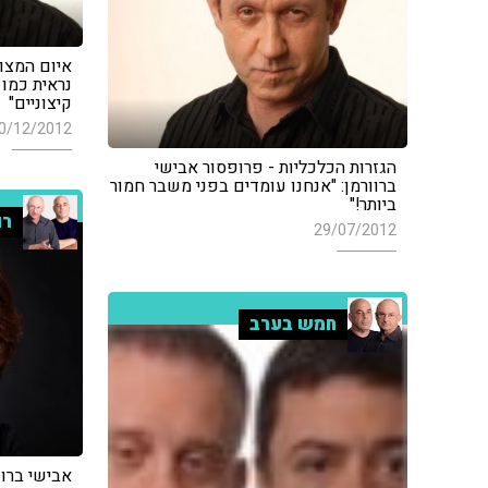
איום המצו
נראית כמו
קיצוניים"
0/12/2012
הגזרות הכלכליות - פרופסור אבישי
ברוורמן: "אנחנו עומדים בפני משבר חמור
ביותר!"
רו
29/07/2012
חמש בערב
אבישי ברוו