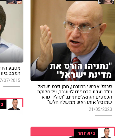
"נתניהו הורס את
מטבע היור
מדינת ישראל"
המצב ביוון
7/07/2015
פרופ' אבישי ברוורמן, חתן פרס ישראל
ויו"ר ועדת הכספים לשעבר, על חלוקת
הכספים הקואליציוניים: "תהליך נורא
שמוביל אותו ראש ממשלה חלש"
גי
21/05/2023
גיא זהר