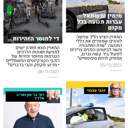
מימין ומשמאל -
עברות תנועה בכל
מקום
המאזין הציע הליך ענישה
די לחוסר הזהירות
לנהגים שמפרים את כללי
התנועה: "שרת התחבורה
המאזין מצא פתרון ישים
והשר לביטחון הפנים צריכים
למניעת תאונות הדרכים
לפעול ביד קשה נגדם,
הנגרמות מחוסר זהירות של
מספיק להיות סימפתיים"
רוכבי הקורקינטים החשמליים
• מדוע פקפק זהבי בדברים?
05/12/2021
28/11/2021
זהבי עצבני
רוני בר־און ואריה
אלדד