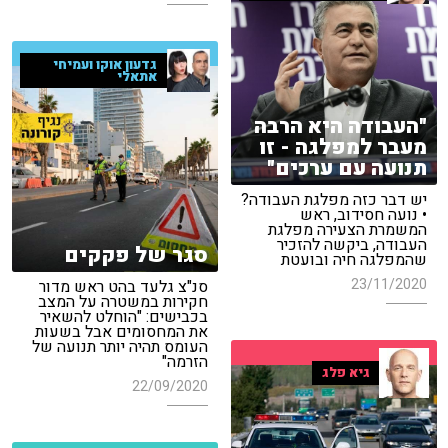
גדעון אוקו ועמיחי
אתאלי
"העבודה היא הרבה
מעבר למפלגה - זו
תנועה עם ערכים"
יש דבר כזה מפלגת העבודה?
• נועה חסידוב, ראש
המשמרת הצעירה מפלגת
העבודה, ביקשה להזכיר
סגר של פקקים
שהמפלגה חיה ובועטת
23/11/2020
סנ"צ גלעד בהט ראש מדור
חקירות במשטרה על המצב
בכבישים: "הוחלט להשאיר
את המחסומים אבל בשעות
העומס תהיה יותר תנועה של
הזרמה"
גיא פלג
22/09/2020