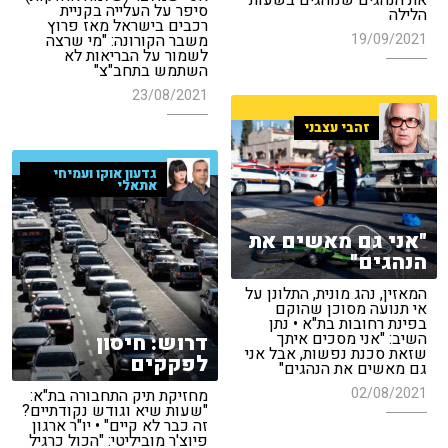
את הנהגים שנוהגים בשעות
סיפר על העלייה בקניית
הלילה
רכבים בישראל מאז פרוץ
19/09/2021
משבר הקורונה: "מי שרצה
לשמור על הבריאות לא
השתמש בתחב"צ"
23/08/2021
זהבי עצבני
גדעון אוקו ועמיחי
אתאלי
"אני גם מאשים את
הנהגים"
המאזין, נהג מונית, התלונן על
אי תנועה מסוכן שהוקם
בפינת רחובות בת"א • נתן
השיב: "אני מסכים איתך
דרוש: חיסון
שזאת סכנת נפשות, אבל אני
לפקקים
גם מאשים את הנהגים"
02/08/2021
מחזיקת תיק התחבורה בת"א:
"שעות שיא וגודש נקודתיים?
זה כבר לא קיים" • יו"ר ארגון
פיוצ'ר מוביליטי: "הכול כרגיל