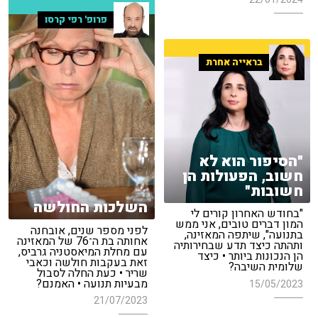
פרופ' רפי קרסו
בראייה אחרת
"הסיפור הוא לא
חשוב, הפעולות הן
חשובות"
השלכות החולשה
"בחודש האחרון קורים לי
המון דברים טובים, אני ממש
לפני מספר שנים, אובחנה
בתנועה", שיתפה המאזינה,
אחותה בת ה־76 של המאזינה
ותהתה כיצד תדע שבחירותיה
עם מחלת המיאסטניה גרביס,
הן הנכונות ביותר • כיצד
זאת בעקבות חולשה וכאבי
שלומית השיבה?
שריר • כעת החלה לסבול
מבעיות תנועה • האמנם?
15/05/2023
21/07/2023