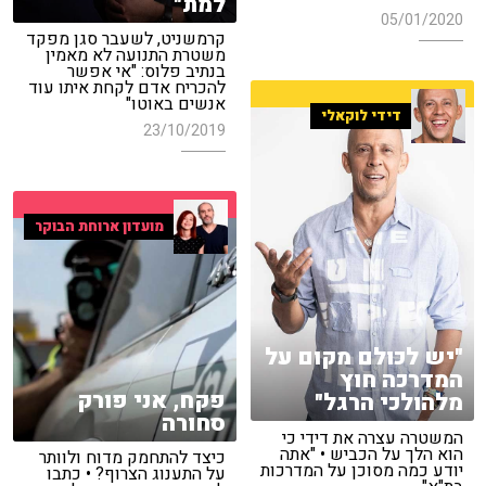
למת"
05/01/2020
קרמשניט, לשעבר סגן מפקד
משטרת התנועה לא מאמין
בנתיב פלוס: "אי אפשר
להכריח אדם לקחת איתו עוד
אנשים באוטו"
דידי לוקאלי
23/10/2019
מועדון ארוחת הבוקר
"יש לכולם מקום על
המדרכה חוץ
פקח, אני פורק
מלהולכי הרגל"
סחורה
המשטרה עצרה את דידי כי
הוא הלך על הכביש • "אתה
כיצד להתחמק מדוח ולוותר
יודע כמה מסוכן על המדרכות
על התענוג הצרוף? • כתבו