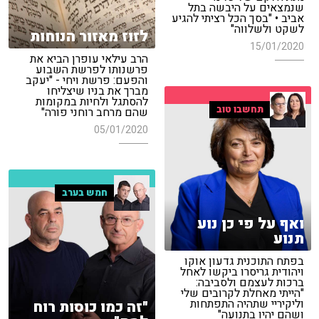
שנמצאים על היבשה בתל
אביב • "בסך הכל רציתי להגיע
לשקט ולשלווה"
לזוז מאזור הנוחות
15/01/2020
הרב עילאי עופרן הביא את
פרשנותו לפרשת השבוע
והפעם: פרשת ויחי - "יעקב
מברך את בניו שיצליחו
להסתגל ולחיות במקומות
תחשבו טוב
שהם מרחב רוחני פורה"
05/01/2020
חמש בערב
ואף על פי כן נוע
תנוע
בפתח התוכנית גדעון אוקו
ויהודית גריסרו ביקשו לאחל
ברכות לעצמם ולסביבה:
"הייתי מאחלת לקרובים שלי
וליקיריי שתהיה התפתחות
"זה כמו כוסות רוח
ושהם יהיו בתנועה"