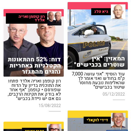
גיא פלג
רון קופמן ואריה
אלדד
המאזין: "אין
דוח: 52% מהתאונות
שוטרים בכבישים"
הקטלניות באחריות
נהגים מהמגזר
עוד הוסיף: "אני עושה 7,000
ק"מ בחודש ואני אומר לך
רון קופמן ואריה אלדד פתחו
שהאלימות נובעת מחוסר
את התוכנית בדיון על הדוח
שיטור בכבישים"
שפורסם • קופמן: "אף אחד
לא בודק את תקינות הרכבים,
05/12/2022
גם אם יש ניידת בכביש"
15/08/2022
דידי לוקאלי