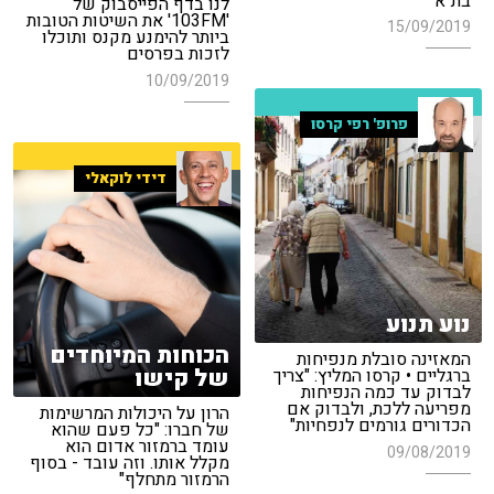
בת"א"
לנו בדף הפייסבוק של
'103FM' את השיטות הטובות
15/09/2019
ביותר להימנע מקנס ותוכלו
לזכות בפרסים
10/09/2019
פרופ' רפי קרסו
דידי לוקאלי
נוע תנוע
הכוחות המיוחדים
המאזינה סובלת מנפיחות
של קישו
ברגליים • קרסו המליץ: "צריך
לבדוק עד כמה הנפיחות
מפריעה ללכת, ולבדוק אם
הרון על היכולות המרשימות
הכדורים גורמים לנפחיות"
של חברו: "כל פעם שהוא
עומד ברמזור אדום הוא
09/08/2019
מקלל אותו. וזה עובד - בסוף
הרמזור מתחלף"