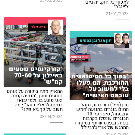
05/05/2025
לאכוף כל חוק, זה גיים
צ'יינג'ר"
21/01/2025
גיא פלג
ינון מגל ובן כספית
"קורקינטים נוסעים
באיילון על 70-60
"בתוך כל הסיטואציה
קמ"ש"
המורכבת, הם פעלו
בלי לחשוב על
המאזין מתח ביקורת על אותם
טובתם האישית"
נוסעים וטען: "תנועה קטנה
ואני פוגע בו, ולמי יבואו
סרן (מיל') דור ברנר, מנהל
בטענות? אליי כנהג" • מה
תחום בוגרים בתנועה 'חמש
חשב על כך גיא פלג?
אצבעות', סיפר על 13
08/04/2024
הבוגרים שנפלו בקרבות
בעזה, ובפרט שיתף בסיפורו
המרגש של אורי ג'רבי ז"ל
22/01/2024