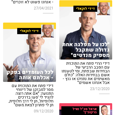
- אנחנו פשוט לא זוכרים"
27/04/2021
דידי לוקאלי
דידי לוקאלי
"לכו על מפלגה אחת
גדולה שתקבל
מספיק מנדטים"
דידי הררי פתח את התוכנית
עם הסבב הרביעי של
הבחירות שבפתח, ומי לטענתו
לכל העומדים בפקק
אשם בבחירות האלה: "כולם
- אכלתם אותה
מאשימים את נתניהו או גנץ -
אבל אנחנו אשמים"
דידי פתח את התוכנית עם
23/12/2020
מסר למבזקן של דיווחי
התנועה: "אם אתה רוצה
להגיד לי 'סעו בדרכים
חלופיות', תן לי דרך חלופית,
תן לי פתרון לצאת משם"
אראל סג"ל ואיל
09/12/2020
ברקוביץ'