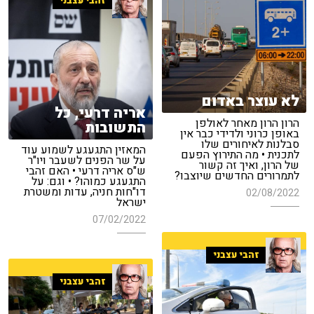
זהבי עצבני
לא עוצר באדום
אריה דרעי, כל
הרון הרון מאחר לאולפן
התשובות
באופן כרוני ולדידי כבר אין
סבלנות לאיחורים שלו
המאזין התגעגע לשמוע עוד
לתכנית • מה התירוץ הפעם
על שר הפנים לשעבר ויו"ר
של הרון, ואיך זה קשור
ש"ס אריה דרעי • האם זהבי
לתמרורים החדשים שיוצבו?
התגעגע כמוהו? • וגם: על
דו"חות חניה, עדות ומשטרת
02/08/2022
ישראל
07/02/2022
זהבי עצבני
זהבי עצבני