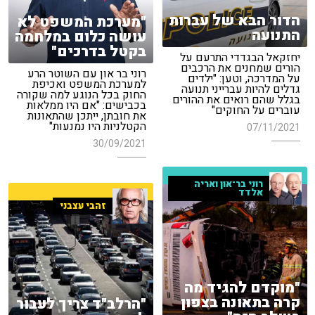
הדור הבא של עברות
"מערכת המשפט לא
התנועה
עושה כלום במלחמה
בקטל בדרכים"
יחזקאל הבגדדי התרעם על
הורים שמחנים את הרכבים
רוני בר און עם השוטר הרע
על המדרכה, וטען: "ילדים
למערכת המשפט ואכיפת
גדלים להיות עברייני תנועה
החוק בכל הנוגע למה שקורה
בגלל שהם רואים את ההורים
בכבישים: "אם היו ממלאות
עוברים על החוקים"
את חובתן, ייתכן שהתאונות
הקטלניות היו נמנעות"
07/11/2021
30/09/2021
רוני בר־און ואריה
אלדד
זהבי עצבני
"מוקדם להגיד מה
קרה בתאונה בצפון
"הרלב"ד צריך לעבור