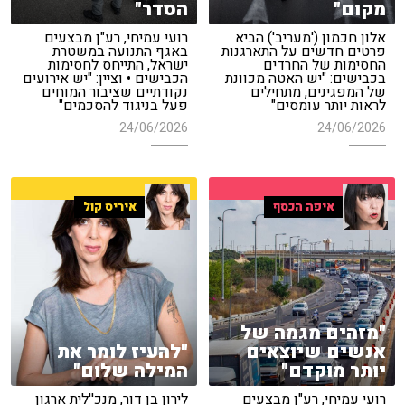
מקום"
הסדר"
אלון חכמון ('מעריב') הביא
רועי עמיחי, רע"ן מבצעים
פרטים חדשים על התארגנות
באגף התנועה במשטרת
החסימות של החרדים
ישראל, התייחס לחסימות
בכבישים: "יש האטה מכוונת
הכבישים • וציין: "יש אירועים
של המפגינים, מתחילים
נקודתיים שציבור המוחים
לראות יותר עומסים"
פעל בניגוד להסכמים"
24/06/2026
24/06/2026
איפה הכסף
איריס קול
"מזהים מגמה של
אנשים שיוצאים
"להעיז לומר את
יותר מוקדם"
המילה שלום"
רועי עמיחי, רע"ן מבצעים
לירון בן דור, מנכ''לית ארגון