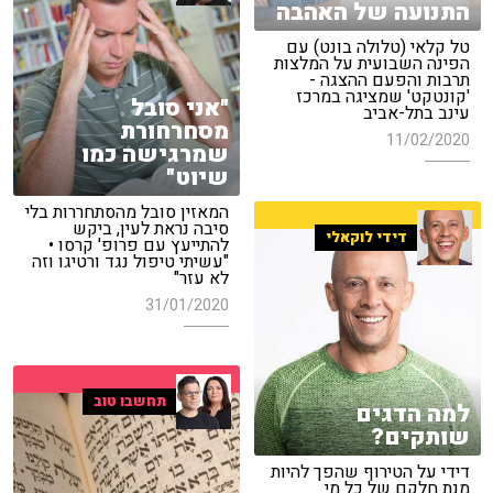
התנועה של האהבה
טל קלאי (טלולה בונט) עם
הפינה השבועית על המלצות
תרבות והפעם ההצגה -
'קונטקט' שמציגה במרכז
"אני סובל
עינב בתל-אביב
מסחרחורת
11/02/2020
שמרגישה כמו
שיוט"
המאזין סובל מהסתחררות בלי
סיבה נראת לעין, ביקש
דידי לוקאלי
להתייעץ עם פרופ' קרסו •
"עשיתי טיפול נגד ורטיגו וזה
לא עזר"
31/01/2020
תחשבו טוב
למה הדגים
שותקים?
דידי על הטירוף שהפך להיות
מנת חלקם של כל מי