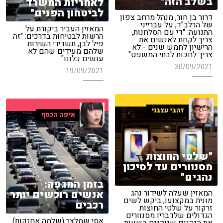
בשלב הזה"
לאחריות המשרד
לביטחון הפנים"
דרור בן חור, מנהל מרחב צפון
של הרלב"ד, על עברייני
המאזין העביר ביקורת על
התנועה: "די עם הסלחנות,
הרשות לבטיחות בדרכים: "זה
צריך לקחת לאנשים את
פיל לבן, תשדירי השירות
הרישיון לחמש שנים - לא
שלהם מעידים שהם לא
צריך לחכות לבתי המשפט"
עושים כלום"
30/09/2021
19/09/2021
זהבי עצבני
איפה הכסף
"שלטי החוצות
מסנוורים עד לסיכון
נהגים"
בזמן המגפה:
אנשים רוכשים יותר
המאזין שעלה לשידור נהג
מונית במקצועו, ביקש לשים
רכבים
זרקור על שלטי החוצות
הגדולים שלדבריו מסנוורים
אסי שמלצר (שלמה אחזקות)