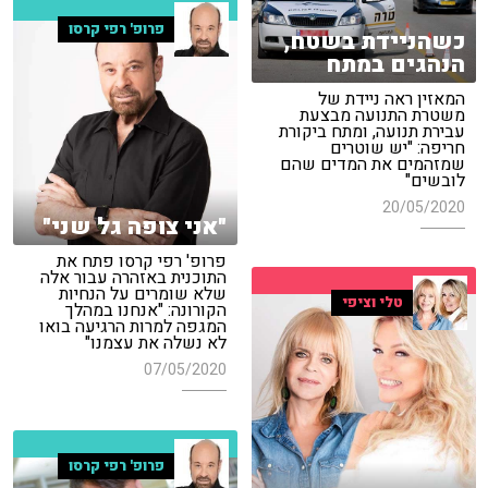
פרופ' רפי קרסו
כשהניידת בשטח,
הנהגים במתח
המאזין ראה ניידת של
משטרת התנועה מבצעת
עבירת תנועה, ומתח ביקורת
חריפה: "יש שוטרים
שמזהמים את המדים שהם
לובשים"
20/05/2020
"אני צופה גל שני"
פרופ' רפי קרסו פתח את
התוכנית באזהרה עבור אלה
שלא שומרים על הנחיות
טלי וציפי
הקורונה: "אנחנו במהלך
המגפה למרות הרגיעה בואו
לא נשלה את עצמנו"
07/05/2020
פרופ' רפי קרסו