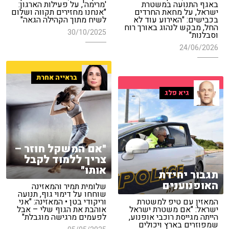
באגף התנועה במשטרת
'מרימה', על פעילות הארגון:
ישראל, על מחאת החרדים
"אנחנו מחזירים תקווה ושלום
בכבישים: "האירוע עוד לא
לשיח מתוך הקהילה הגאה"
החל, מבקש לנהוג באורך רוח
30/10/2025
וסבלנות"
24/06/2026
בראייה אחרת
גיא פלג
"אם המשקל חוזר –
צריך ללמוד לקבל
אותו"
תגבור יחידת
האופנוענים
שלומית תמיר והמאזינה
שוחחו על דימוי גוף, תנועה
המאזין עם טיפ למשטרת
וריקודי בטן • המאזינה: "אני
ישראל: "אם משטרת ישראל
אוהבת את הגוף שלי – אבל
הייתה מגייסת רוכבי אופנוע,
לפעמים מרגישה מוגבלת"
שמפוזרים בארץ ויכולים