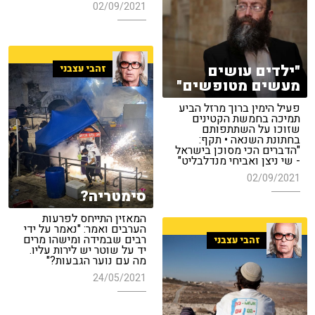
02/09/2021
"ילדים עושים
זהבי עצבני
מעשים מטופשים"
פעיל הימין ברוך מרזל הביע
תמיכה בחמשת הקטינים
שזוכו על השתתפותם
בחתונת השנאה • תקף:
"הדברים הכי מסוכן בישראל
- שי ניצן ואביחי מנדלבליט"
02/09/2021
סימטריה?
המאזין התייחס לפרעות
הערבים ואמר: "נאמר על ידי
רבים שבמידה ומישהו מרים
זהבי עצבני
יד על שוטר יש לירות עליו.
מה עם נוער הגבעות?"
24/05/2021