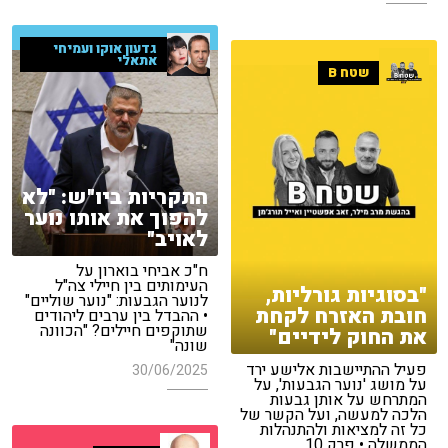
גדעון אוקו ועמיחי
אתאלי
שטח B
התקריות ביו"ש: "לא
להפוך את אותו נוער
לאויב"
ח"כ אביחי בוארון על
העימותים בין חיילי צה"ל
"בסוגיות גורליות,
לנוער הגבעות: "נוער שוליים"
חובת האזרח לקחת
• ההבדל בין ערבים ליהודים
שתוקפים חיילים? "הכוונה
את החוק לידיים"
שונה"
פעיל ההתיישבות אלישע ירד
30/06/2025
על מושג 'נוער הגבעות', על
המתרחש על אותן גבעות
הלכה למעשה, ועל הקשר של
כל זה למציאות ולהתנהלות
הממשלה • פרק 10