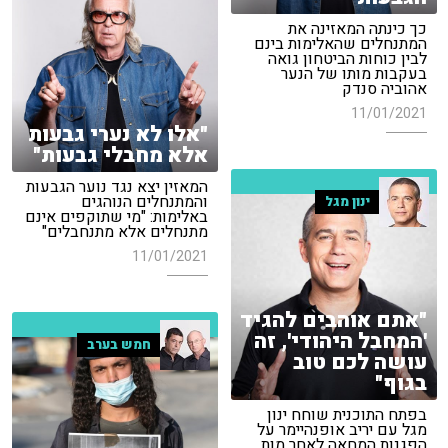
כך כינתה המאזינה את
המתנחלים שהאלימות בינם
לבין כוחות הביטחון גואה
בעקבות מותו של הנער
אהוביה סנדק
11/01/2021
"אלו לא נערי גבעות
אלא מחבלי גבעות"
המאזין יצא נגד נוער הגבעות
והמתנחלים הנוהגים
ינון מגל
באלימות: "מי שתוקפים אינם
מתנחלים אלא מתנחבלים"
11/01/2021
"אתם אוהבים להגיד
'המחבל היהודי', זה
חמש בערב
עושה לכם טוב
בגוף"
בפתח התוכנית שוחח ינון
מגל עם יריב אופנהיימר על
הפגנות המחאה לאחר מות