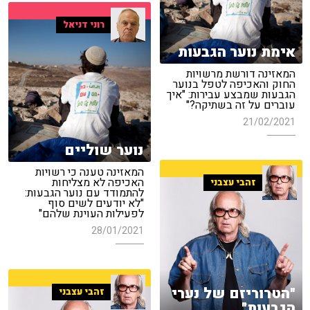
רוני דניאל
אימת נוער הגבעות
המאזינה דורשת מרשויות
החוק והאכיפה לטפל בנוער
הגבעות שמבצע עבירות: "איך
עוברים על זה בשתיקה?"
21/02/2021
נוער שוליים
המאזינה טענה כי רשויות
האכיפה לא מצליחות
זהבי עצבני
להתמודד עם נוער הגבעות:
"לא יודעים לשים סוף
לפעילות העוינת שלהם"
28/01/2021
"הטרוריזם של נערי
זהבי עצבני
הגבעות"