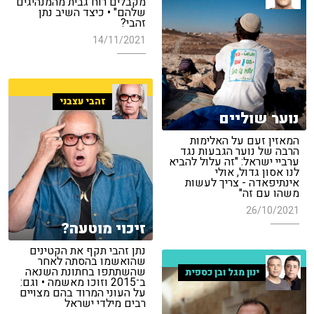
מקבלים רוח גבית מהמנהיגים
שלהם" • כיצד השיב נתן
זהבי?
14/11/2021
זהבי עצבני
נוער שוליים
המאזין זעם על האלימות
הרבה של נוער הגבעות נגד
ערביי ישראל: "זה עלול להביא
לנו אסון גדול, אולי
אינתיפאדה - צריך לעשות
משהו עם זה"
26/10/2021
זיכוי מוטעה?
נתן זהבי תקף את הקטינים
שהואשמו בהסתה לאחר
שהשתתפו בחתונת השנאה
ינון מגל ובן כספית
ב־2015 וזוכו מאשמה • וגם:
על העוני המרוד בהם מצויים
רבים מילדי ישראל