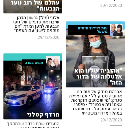
עמלם של רוב נוער
30/12/2020
הגבעות"
אלוף (מיל') גרשון הכהן
שיבח את פועלם של נוער
הגבעות למען הארץ: "הם
ענת דוידוב וניסים
מוכנים לישון עם העזים"
משעל
29/12/2020
חמש בערב
"אהוביה שלנו הוא
אלטלנה של הדור
הזה"
אברהם סנדק על מות בנו
אהוביה סנדק ז"ל • אמו איילת
סנדק: "מי שנאשם חוקר את
עצמו וזה אבסורד" • סיפרו
בכאב עמוק על בנם שנהרג
במהלך מרדף משטרתי
מרדף קטלני
29/12/2020
הנערים שהיו ברכב שהתהפך