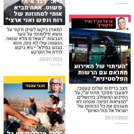
גיא: "דבר איתי
פשוט. אתה מביא
אותי למחוזות של
רוח ונפש ואני ארצי"
אראל סג"ל ואיל
ברקוביץ'
המאזין ביקש לשים זרקור על
נושא פילוסופי על נוער
הגבעות: "כשאדם מלא שנאה
הנשמה שלו לא נחה, והוא
נענש במילא" • גיא ביקש
לרדת אל הקרקע
22/01/2023
"העיתוי של האירוע
מתואם עם הרשות
הפלסטינית"
זהבי עצבני
ניצב בדימוס שלום קעטבי,
לשעבר מפקד מחוז ש"י, על
הפיגוע המשולב בירושלים:
"המציאות נפיצה ואנחנו לא
מעגנים את כל הכוחות של
ישראל אל מול האיום"
23/11/2022
"למה מכללים את כל