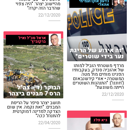
גדעון אוקו ועמיחי
מהיישוב יצהר: "היה צפוי
אתאלי
שהדבר הזה יקרה"
22/12/2020
אראל סג"ל ואיל
ברקוביץ'
"זה אירוע של הריגת
נער בידי שוטרים"
מרדף משטרתי הוביל למותו
של אהוביה סנדק, בעקבותיו
הפגינו מוחים מול מטה
המשטרה • אורי קירשנבאום
('חוננו'): "התנהגות השוטרים
הבוקר (ד'): צה"ל
הייתה משוגעת"
הרס 7 מבנים ביצהר
22/12/2020
תושב יצהר סיפר על הריסת
המבנים: "זאת נקמה. אין שום
הצדקה למדינה דמוקרטית
להתנהל ככה"
גיא פלג
22/04/2020