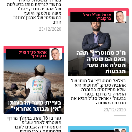
במרדף משטרתי נחקרו
בחשד לגרימת מותו ברשלנות
של אהוביה סנדק • עו"ד
משה פולסקי, היועץ
אראל סג"ל ואיל
המשפטי של ארגון 'חוננו',
ברקוביץ'
הגיב
23/12/2020
ח"כ סמוטריץ' תהה
אראל סג"ל ואיל
ברקוביץ'
האם המשטרה
מפלה את נוער
הגבעות
בצלאל סמוטריץ' על מותו של
אהוביה סנדק: "תחושתי היא
שלא מתייחסים בחומרה
הראויה כי מדובר בנער
גבעות" • אראל סג"ל הביא את
בעיית נוער הגבעות:
תגובת המשטרה
"אין מבוגר אחראי"
23/12/2020
נער בן 16 נהרג במהלך מרדף
משטרתי לאחר שע"פ
הטענות יידה אבנים לעבר
פלסטינים • צבי סוכות