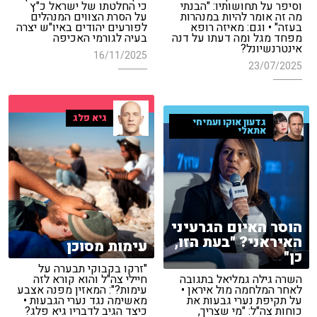
וסיפר על תחושותיו: "הבנתי
כי החלטתו של ישראל כ"ץ
מה זה אומר להיות במנהרות
על הסרת הצווים המנהלים
בעזה" • וגם: מאיזה רופא
לפורעים יהודים באיו"ש יצרה
מפחד מגל ומה דעתו על דנה
בעיה לגורמי האכיפה
אינטרנשיונל?
16/11/2025
23/07/2025
גיא פלג
גדעון אוקו ועמיחי
אתאלי
הוסר האיום הגרעיני
האיראני? "בעת הזו,
עימות מסוכן
כן"
"זרקו בקבוקי תבערה על
השרה גילה גמליאל בתגובה
חיילי צה"ל והוא קורא לזה
לאחר המלחמה מול איראן •
עימות?": המאזין מפנה אצבע
על תקיפת נערי גבעות את
מאשימה נגד נערי הגבעות •
כוחות צה"ל: "מי שצריך,
כיצד הגיב לדבריו גיא פלג?