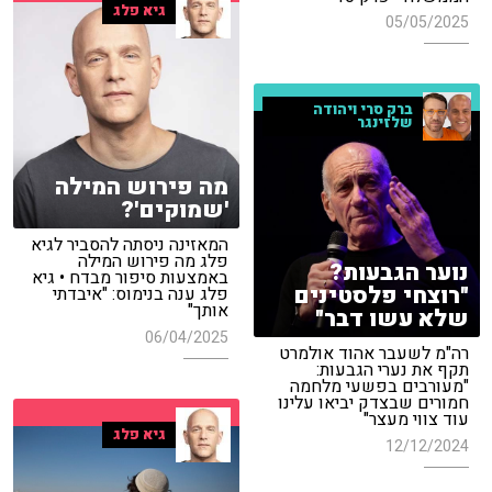
גיא פלג
05/05/2025
ברק סרי ויהודה
שלזינגר
מה פירוש המילה
'שמוקים'?
המאזינה ניסתה להסביר לגיא
פלג מה פירוש המילה
נוער הגבעות?
באמצעות סיפור מבדח • גיא
"רוצחי פלסטינים
פלג ענה בנימוס: "איבדתי
אותך"
שלא עשו דבר"
06/04/2025
רה"מ לשעבר אהוד אולמרט
תקף את נערי הגבעות:
"מעורבים בפשעי מלחמה
חמורים שבצדק יביאו עלינו
עוד צווי מעצר"
גיא פלג
12/12/2024