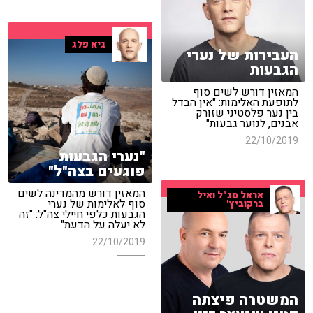
גיא פלג
העבירות של נערי
הגבעות
המאזין דורש לשים סוף
לתופעת האלימות: "אין הבדל
בין נער פלסטיני שזורק
אבנים, לנוער גבעות"
22/10/2019
"נערי הגבעות
פוגעים בצה"ל"
המאזין דורש מהמדינה לשים
אראל סג"ל ואיל
סוף לאלימות של נערי
ברקוביץ'
הגבעות כלפי חיילי צה"ל: "זה
לא יעלה על הדעת"
22/10/2019
המשטרה פיצתה