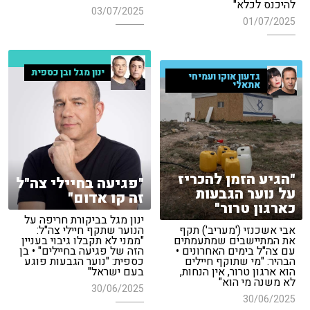
להיכנס לכלא"
03/07/2025
01/07/2025
ינון מגל ובן כספית
גדעון אוקו ועמיחי
אתאלי
"הגיע הזמן להכריז
"פגיעה בחיילי צה"ל
על נוער הגבעות
זה קו אדום"
כארגון טרור"
ינון מגל בביקורת חריפה על
אבי אשכנזי ('מעריב') תקף
הנוער שתקף חיילי צה"ל:
את המתיישבים שמתעמתים
"ממני לא תקבלו גיבוי בעניין
עם צה"ל בימים האחרונים •
הזה של פגיעה בחיילים" • בן
הבהיר: "מי שתוקף חיילים
כספית: "נוער הגבעות פוגע
הוא ארגון טרור, אין הנחות,
בעם ישראל"
לא משנה מי הוא"
30/06/2025
30/06/2025