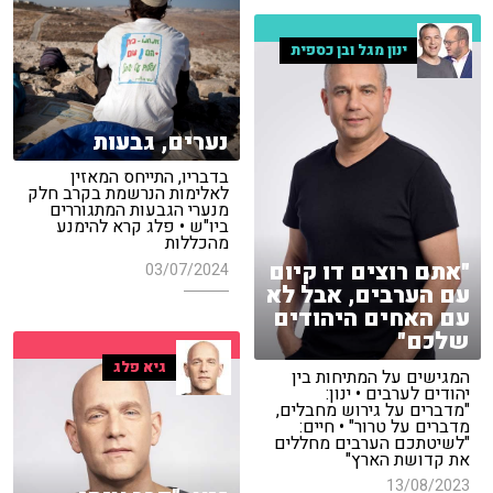
ינון מגל ובן כספית
נערים, גבעות
בדבריו, התייחס המאזין
לאלימות הנרשמת בקרב חלק
מנערי הגבעות המתגוררים
ביו"ש • פלג קרא להימנע
מהכללות
"אתם רוצים דו קיום
03/07/2024
עם הערבים, אבל לא
עם האחים היהודים
שלכם"
גיא פלג
המגישים על המתיחות בין
יהודים לערבים • ינון:
"מדברים על גירוש מחבלים,
מדברים על טרור" • חיים:
"לשיטתכם הערבים מחללים
את קדושת הארץ"
13/08/2023