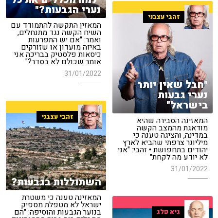
נערי הגבעות?"
זהבי עצבני
המאזין התקשה להתמודד עם
השיח הקשה נגד מתנחלים,
ואמר: "אם יש התפרעות
באיזה מועדון או שזורקים
כיסאות פלסטיק בבריכה אני
אומר שכולם לא בסדר?"
31/01/2022
"חבל שאין יותר
נערי גבעות
בישראל"
זהבי עצבני
המאזינה הסבירה שהיא
מודאגת מהמצב הקשה
במדינה, והציגה טענה כי
מיליונר צרפתי שהביא לארץ
יהודים בתחפושת • זהבי: "אני
לא יודע מה לקחת"
31/01/2022
השתוללות בגבעות?
המאזינה טענה כי משטרת
ישראל לא מטפלת מספיק
בנוער הגבעות והוסיפה: "הם
גיא פלג