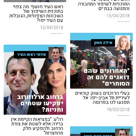
התוכניות לשיפור התחבורה
ראש העיר חושף: מה צפוי
והתנועה בבת ים
בתוכנית השיפוץ של
השכונות הצפוניות, הגובלות
15/04/2018
עם העיר יפו?
15/04/2018
אילה חסון
אדוני ראש העיר
"האחרונים שהם
דואגים להם זה
הסוחרים"
בעלי הדוכנים בשוק קוראים
ברחוב ארלוזורוב
לעיריית תל אביב-יפו: אל
יפקיעו שטחים
תפגעו לנו בפרנסה
וחניות?
18/03/2018
רה"ע: "במציאות הקיימת אין
ברירה אלא לשנות את צורת
הרחוב ולהפקיע חלק
מהחצרות"