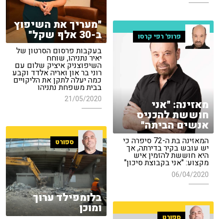
"מעריך את השיפוץ
ב-30 אלף שקל"
פרופ' רפי קרסו
בעקבות פרסום הסרטון של
יאיר נתניהו, שוחח
השיפוצניק איציק שלום עם
רוני בר און ואריה אלדד וקבע
כמה יעלה לתקן את הליקויים
בבית משפחת נתניהו
21/05/2020
מאזינה: "אני
חוששת להכניס
אנשים הביתה"
המאזינה בת ה-72 סיפרה כי
ספורט
יש עובש בקיר בדירתה, אך
היא חוששת להזמין איש
מקצוע: "אני בקבוצת סיכון"
06/04/2020
בלומפילד ערוך
ומוכן
ספורט