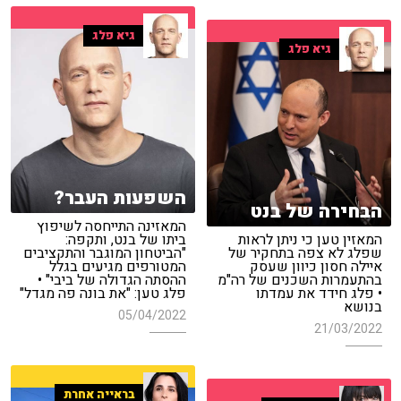
גיא פלג
גיא פלג
השפעות העבר?
הבחירה של בנט
המאזינה התייחסה לשיפוץ
המאזין טען כי ניתן לראות
ביתו של בנט, ותקפה:
שפלג לא צפה בתחקיר של
"הביטחון המוגבר והתקציבים
איילה חסון כיוון שעסק
המטורפים מגיעים בגלל
בהתעמרות השכנים של רה"מ
ההסתה הגדולה של ביבי" •
• פלג חידד את עמדתו
פלג טען: "את בונה פה מגדל"
בנושא
05/04/2022
21/03/2022
בראייה אחרת