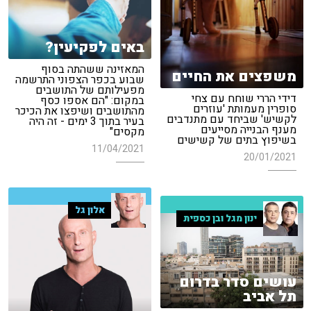
באים לפקיעין?
המאזינה ששהתה בסוף
משפצים את החיים
שבוע בכפר הצפוני התרשמה
מפעילותם של התושבים
דידי הררי שוחח עם צחי
במקום: "הם אספו כסף
סופרין מעמותת 'עוזרים
מהתושבים ושיפצו את הכיכר
לקשיש' שביחד עם מתנדבים
בעיר בתוך 3 ימים - זה היה
מענף הבנייה מסייעים
מקסים"
בשיפוץ בתים של קשישים
11/04/2021
20/01/2021
אלון גל
ינון מגל ובן כספית
עושים סדר בדרום
תל אביב