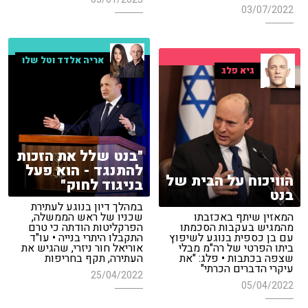
03/07/2022
אריה אלדד וטל שלו
גיא פלג
"בנט שלל את הזכות
להתנגד - הוא פעל
הוויכוח על הבית של
בניגוד לחוק"
בנט
במהלך דיון בנוגע לעתירת
המאזין שיתף באכזבתו
שכניו של ראש הממשלה,
מהמגיש בעקבות הסכמתו
הפרקליטות הודתה כי טרם
עם בן כספית בנוגע לשיפוץ
התקבלו היתרי בנייה • עו"ד
ביתו הפרטי של רה"מ מבלי
אוריאל חור ניזרי, שהגיש את
שצפה בכתבות • פלג: "את
העתירה, תקף בחריפות
עיקרי הדברים הכרתי"
25/04/2022
05/04/2022