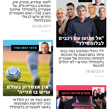
ליאור שפירא, מחזיק תיק
הספורט בעיריית ת"א, על
אצטדיון בלומפילד שייחנך
הערב (א') • האם האצטדיון
החדש נגיש לבעלי
מוגבלויות?
25/08/2019
"אל תגיעו עם רכבים
לבלומפילד"
אדוני ראש העיר
יו"ר היכלי הספורט רמזי גבאי
סיפר בהתרגשות על ההכנות
לפתיחה החגיגית של אצטדיון
בלומפילד החדש • לא יכולים
לחכות!
18/08/2019
"אין אצטדיון בעולם
שיש בו חנייה"
מועדון ארוחת הבוקר
ראש העיר מר רון חולדאי
הגיב לחרושת השמועות
באשר לאצטדיון בלומפילד