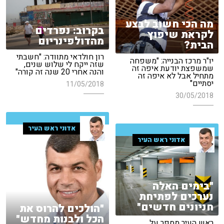
מה הכי חשוב לבצע
בקרוב: נפרדים
לקראת שיפוץ
מהדולפינריום
הבית?
רון חולדאי מתוודה: "חשבתי
יו"ר מרכז הבנייה: "משפחה
שזה ייקח לי שלוש שנים,
שמשפצת יודעת איפה זה
והנה אחרי 20 שנה זה קורה"
מתחיל אבל לא איפה זה
יסתיים"
11/05/2018
30/05/2018
אדוני ראש העיר
אדוני ראש העיר
"בימים האלה
נערכים לפתיחת
חניונים חדשים"
"הולכים להרוס את
הכל ולבנות מחדש"
ראש העיר מספר על