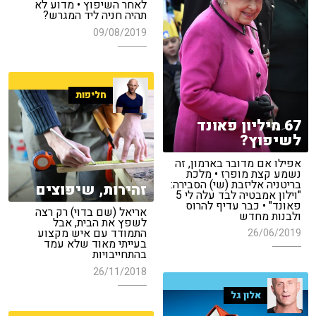
לאחר השיפוץ • מדוע לא
תהיה חניה ליד המגרש?
09/08/2019
חליפות
67 מיליון פאונד
לשיפוץ?
אפילו אם מדובר בארמון, זה
נשמע קצת מופרז • מלכת
בריטניה אליזבת (שי) הסבירה:
זהירות, שיפוצים
"וילון אמבטיה לבד עלה לי 5
פאונד" • כבר עדיף להרוס
אריאל (שם בדוי) רק רצה
ולבנות מחדש
לשפץ את הבית, אבל
התמודד עם איש מקצוע
26/06/2019
בעייתי מאוד שלא עמד
בהתחייבויות
26/11/2018
אלון גל