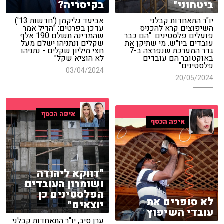
ביטחוני"
בקיסריה?
יו"ר התאחדות קבלני
אביעד גליקמן ('חדשות 13')
השיפוצים קרא להכניס
עדכן בפרטים: "הדיל אמר
פועלים פלסטינים: "הם כבר
שהמדינה תשלם 190 אלף
עובדים ביו"ש. מי שתיקן את
שקלים ונתניהו ישלם מעל
גדר המערכת שנפרצה ב-7
חצי מיליון שקלים - נתניהו
באוקטובר הם עובדים
לא הוציא שקל"
פלסטינים"
03/04/2024
20/05/2024
איפה הכסף
איפה הכסף
"דווקא ליהודה
ושומרון העובדים
הפלסטינים כן
לא סופרים את
יוצאים"
עובדי השיפוץ
ערן סיב, יו"ר התאחדות קבלני