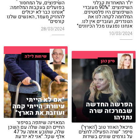
יו"ר התאחדות קבלני
השיפוצים, על המחסור
השיפוצים: "90% מעובדי
בפועלים בעקבות המלחמה:
השיפוצים היו פלסטינים.
"אנחנו כבר לא יכולים
המלחמה לקחה לנו את
להחזיק מעמד, האנשים שלנו
הטנדרים, ועובדים אין לנו.
קורסים"
אנחנו נפגענו מכל הכיוונים"
28/03/2024
10/03/2024
שיחות לילה
סיון כהן
"אם לא הייתי
הפרשה החדשה
עיוורת, הייתי קמה
שבמרכזה שרה
ועוזבת את הארץ"
נתניהו
המאזינה שיתפה בסיפור
מיכאל האוזר טוב ('הארץ')
החיים הקשה שלה עם השכן
סיפר: "שרה הפעילה לחצים
שלה, שתובע אותה על 47
על גורמים שונים בשירות
אלף שקל: "אני לא יודעת