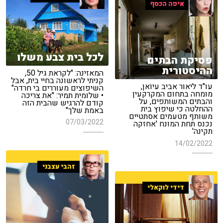
איפה הכסף
לכל בית צבע משלו
פסיקת הבתים
ההיסטורית
המאזינה: "לקראת גיל 50,
קניתי לראשונה בחיי בית, אבל
עו"ד ליאור אביב עיואן,
השיפוצים מעוררים בי חרדה"
מומחה בתחום המקרקעין
• שלומית תמיר: "את צריכה
והבתים המשותפים, על
קודם להרגיש שהבית הזה
ההחלטה כי שיפוץ בית
באמת שלך"
משותף מטעמים אסתטיים
07/03/2022
נכנס תחת המונח 'אחזקה
תקינה'
14/02/2022
זהבי עצבני
דידי לוקאלי