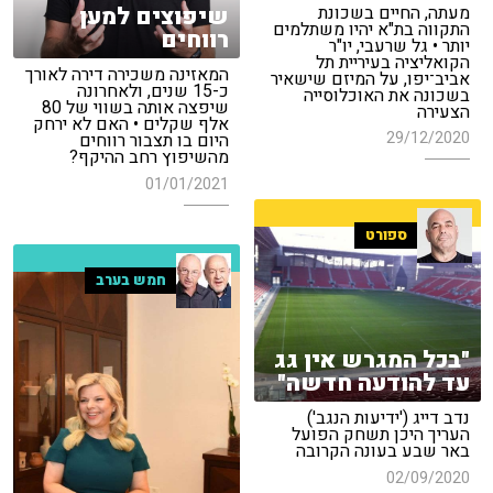
מעתה, החיים בשכונת
שיפוצים למען
התקווה בת"א יהיו משתלמים
רווחים
יותר • גל שרעבי, יו"ר
הקואליציה בעיריית תל
המאזינה משכירה דירה לאורך
אביב־יפו, על המיזם שישאיר
כ-15 שנים, ולאחרונה
בשכונה את האוכלוסייה
שיפצה אותה בשווי של 80
הצעירה
אלף שקלים • האם לא ירחק
29/12/2020
היום בו תצבור רווחים
מהשיפוץ רחב ההיקף?
01/01/2021
ספורט
חמש בערב
"בכל המגרש אין גג
עד להודעה חדשה"
נדב דייג ('ידיעות הנגב')
העריך היכן תשחק הפועל
באר שבע בעונה הקרובה
02/09/2020