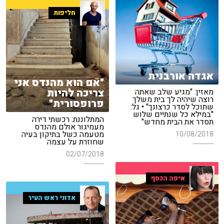
חליפות
אגדה אורבנית
"אם הוא מהנדס אני
צריכה להיות
מאזין: "מגיע שלב שאתה
רוצה שיהיה לך בית משלך
פרופסורית"
שתוכל לסדר כרצונך" • גל:
"במילא כל שנתיים שלוש
המתלוננת: רכשתי דירה
תסדר את הבית מחדש"
מעמיגור אולם מהנדס
מטעמה כשל בתיקון בעיה
10/08/2018
שחוזרת על עצמה
02/07/2018
איפה הכסף
אדוני ראש העיר