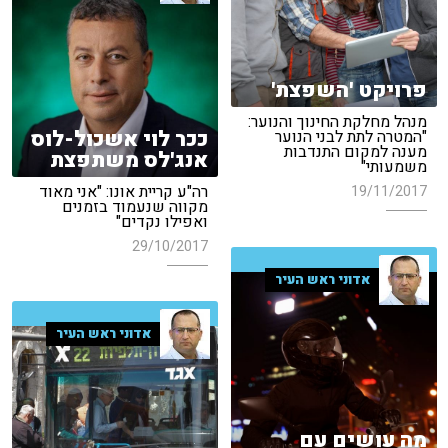
פרויקט 'השפצת'
מנהל מחלקת החינוך והנוער:
ככר לוי אשכול-לוס
"המטרה לתת לבני הנוער
מענה למקום התנדבות
אנג'לס משתפצת
משמעותי"
רה"ע קריית אונו: "אני מאוד
19/11/2017
מקווה שנעמוד בזמנים
ואפילו נקדים"
29/10/2017
אדוני ראש העיר
אדוני ראש העיר
מה עושים עם