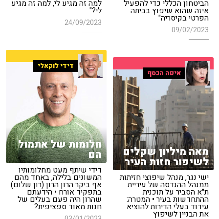
הביטחון הכללי כדי להפעיל
למה זה מגיע לי, למה זה מגיע
איזה שהוא שיפוץ בביתה
לי?"
הפרטי בקיסריה"
24/09/2023
09/02/2023
דידי לוקאלי
איפה הכסף
חלומות של אתמול
מאה מיליון שקלים
הם
לשיפור חזות העיר
דידי שיתף מעט מחלומותיו
ישי נגר, מנהל שיפוצי חזיתות
המשונים בלילה, באחד מהם
ממנהל ההנדסה של עיריית
אף ביקר הרון הרון (רון שלום)
ת"א הסביר על תוכנית
בתפקיד אורח • הידעתם
ההתחדשות בעיר • המטרה:
שהרון היה פעם בעלים של
עידוד בעלי הדירות להוציא
חנות מאוד ספציפית?
את הבניין לשיפוץ
03/01/2023