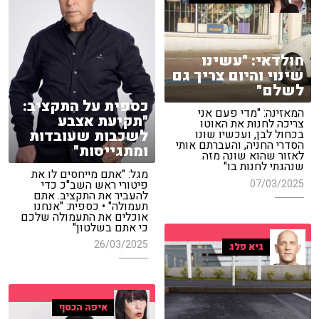
חולדאי: "עשינו
שינוי והיום צריך גם
לשלם"
כספית על התקציב:
המאזינה: "מדי פעם אני
"תקיעת אצבע
צריכה לחנות את האוטו
לשכבות שעובדות
בכחול לבן, ועכשיו שונו
הסדרי החניה, והעברתם אותי
ומתגייסות"
לאזור שהוא שונה מזה
שנהגתי לחנות בו"
מגל: "אתם מייחסים לו את
פיטורי ראש השב"כ כדי
07/03/2025
להעביר את התקציב. אתם
תעמולה" • כספית: "אנחנו
אוכלים את התעמולה שלכם
כי אתם בשלטון"
26/03/2025
גיא פלג
איפה הכסף