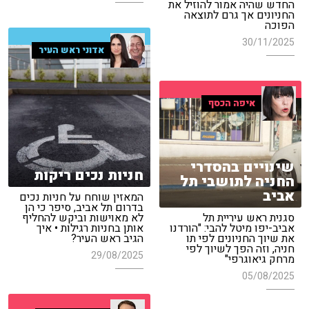
החדש שהיה אמור להוזיל את
החניונים אך גרם לתוצאה
הפוכה
30/11/2025
אדוני ראש העיר
איפה הכסף
שינויים בהסדרי
חניות נכים ריקות
החניה לתושבי תל
אביב
המאזין שוחח על חניות נכים
בדרום תל אביב, סיפר כי הן
סגנית ראש עיריית תל
לא מאוישות וביקש להחליף
אביב-יפו מיטל להבי: "הורדנו
אותן בחניות רגילות • איך
את שיוך החניונים לפי תו
הגיב ראש העיר?
חניה, וזה הפך לשיוך לפי
29/08/2025
מרחק גיאוגרפי"
05/08/2025