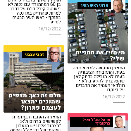
המאזין שיתף בדבריו כי אדם
בן 80 המתמודד עם נכות לא
אדוני ראש העיר
פשוטה קיבל דו"ח על רכבו
למרות שהחזיק בתו נכה
בתוקף • ראש העיר הבטיח
לסייע
16/12/2022
מי הזיז את החנייה
זהבי עצבני
שלי?
המאזין מתקשה למצוא חניה
בעיר, והתחבורה הציבורית
בעירו לא מובילה בדיוק לאן
שהוא צריך להגיע בת"א •
חולדאי העמיד את הדברים
על דיוקם
חלם זה כאן: מצפים
16/12/2022
שהנכים ימצאו
לעצמם פתרון?
המאזינה העובדת במועדון
אראל סג"ל ואיל
לקשישים בדרום ת"א:
ברקוביץ'
"בצמוד אלינו יש מועדון
שיקומי של נכי צה"ל והייתה