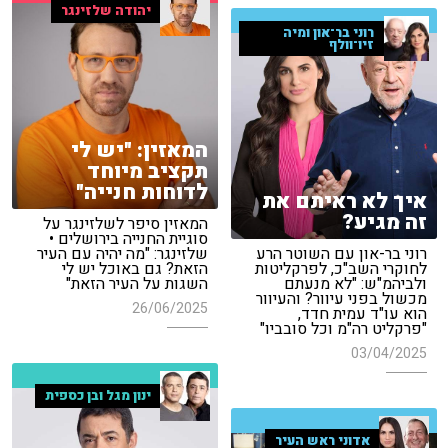
יהודה שלזינגר
רוני בר־און ומיה
זיו־וולף
המאזין: "יש לי
תקציב מיוחד
לדוחות חנייה"
איך לא ראיתם את
זה מגיע?
המאזין סיפר לשלזינגר על
סוגיית החנייה בירושלים •
רוני בר-און עם השוטר הרע
שלזינגר: "מה יהיה עם העיר
לחוקרי השב"כ, לפרקליטות
הזאת? גם באוכל יש לי
ולביהמ"ש: "לא מנעתם
השגות על העיר הזאת"
מכשול בפני עיוור? והעיוור
26/06/2025
הוא עו"ד עמית חדד,
"פרקליט רה"מ וכל סובביו"
03/04/2025
ינון מגל ובן כספית
אדוני ראש העיר