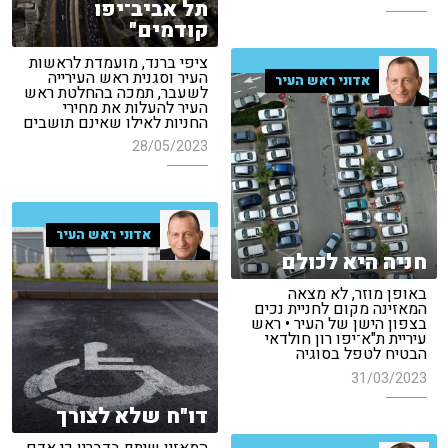
תל אביב־יפו
קודמים"
ציפי ברנד, מועמדת לראשות
העיר וסגנית ראש העירייה
אדוני ראש העיר
לשעבר, תמכה בהחלטת ראש
העיר להעלות את מחירי
החניות לאילו שאינם תושבים
28/05/2023
אדוני ראש העיר
חניה היא לכולם
באופן מוזר, לא מצאה
המאזינה מקום לחניית נכים
בצפון הישן של העיר • ראש
עיריית ת"א־יפו רון חולדאי
הבטיח לטפל בסוגיה
31/03/2023
דו"ח שלא לצורך