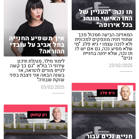
תו נכה: "העניין של
התו האישי מונהג
בכל אירופה"
המאזינה הביעה תסכול מכך
איך תשפיע החנייה
שתווי חניה מונפקים למכונית
בתל אביב על עובדי
ולא לנכה עצמו • גיא פלג: "מי
שלא מסיע נכה, גם אם יש לו
ההוראה?
תו נכה, שלא יחנה בחניית
נכים"
לימור מילר, מנהלת תיכון
עירוני ה' בת"א: "גם כך קשה
23/02/2025
לגייס מורים להוראה, אז
בשנה הבאה אני ניצבת בפני
שוקת שבורה"
03/02/2025
גיא פלג
רון קופמן
חניית נכים עבור