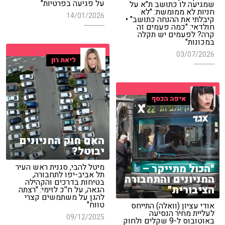
על פגיעה בפרטיות"
שמגיעה לו כתושב ת"א על
חניות לא ממומשת: "לא
14/01/2026
קיבלתי את ההנחה כתושב" •
חולדאי: "כמה פעמים זה
קרה? לפעמים יש תקלה
במכונות"
03/07/2026
ליאת רון
איפה הכסף
האם חוק החניונים
יבוטל?
"הכול מתייקר –
מיטל להבי, סגנית ראש העיר
תל אביב-יפו לתחבורה,
החניונים והתחבורה
בטיחות בדרכים והקהילה
הציבורית"
הגאה, על ח''כ לזימי: "רצתה
להגן על משתמשים קצרי
טווח"
אודי עציון (וואלה) התייחס
לעליית מחיר הנסיעה
09/12/2025
באוטובוס ל-9 שקלים ולחוק