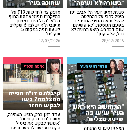
"בשורה לא נעימה"
שחונה בעיר"
סגנית ראש העיר תל אביב-יפו
אופק צח ('חדשות 13') על
מיטל להבי על ההחלטה
התייקרות חניוני אחוזת החוף
להעלות את מחירי החניונים
בת''א: "החל מיום ראשון
בפעם הנוספת: "לא עשיתם
תושבי ת''א ישלמו 6 שקלים
שום דבר רע. היצע החניה לא
לשעת חניה במקום 5
גדל, אלא קטן"
שקלים"
27/07/2026
28/07/2026
אדוני ראש העיר
איפה הכסף
קיבלתם דו"ח חנייה
ממצלמה? גשו
לבקש החזר
"התחושה היא ראש
העיר שיש פה
עו''ד רונן ברק, מגיש העתירה,
שיטת מצליח"
משרד 'רונן ברק ושות':
"אפשר לבקש את ביטול
הקנס ואפשר להגיש תביעה
המאזין טען כי ההנחה