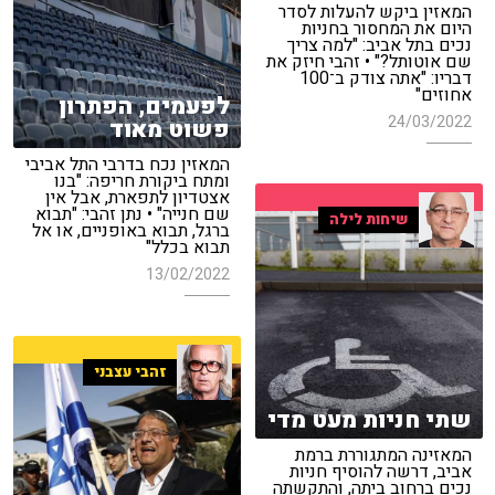
המאזין ביקש להעלות לסדר
היום את המחסור בחניות
נכים בתל אביב: "למה צריך
שם אוטותל?" • זהבי חיזק את
דבריו: "אתה צודק ב־100
אחוזים"
לפעמים, הפתרון
24/03/2022
פשוט מאוד
המאזין נכח בדרבי התל אביבי
ומתח ביקורת חריפה: "בנו
אצטדיון לתפארת, אבל אין
שם חנייה" • נתן זהבי: "תבוא
שיחות לילה
ברגל, תבוא באופניים, או אל
תבוא בכלל"
13/02/2022
זהבי עצבני
שתי חניות מעט מדי
המאזינה המתגוררת ברמת
אביב, דרשה להוסיף חניות
נכים ברחוב ביתה, והתקשתה