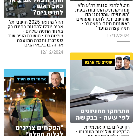
כאב ראש
מיטל להבי, סגנית רה"ע ת"א
ומחזיקת תיק התחבורה בעיר:
לתושבים?
"השינויים שהכנסנו הם
שתושב יוכל לחנות שעתיים
החל מינואר 2025 תושבי תל
ראשונות חינם במצטבר -
אביב יוכלו להחנות בחינם רק
חניה קצרת מועד"
באזור החניה שלהם -
שיצומצם • תושבת העיר שיר
17/12/2024
פפרברג וחברת המועצה
אורנה ברביבאי הגיבו
12/12/2024
שניים עד ארבע
אדוני ראש העיר
תתרחקו מחניונים
לפי שעה - בבקשה
"הפקחים צריכים
רון שלום בדק את מידת
הבקיאות של צוות התוכנית -
לגלות חמלה"