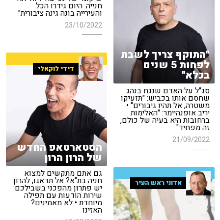
חנייה. היום גידרו הכל
והעירייה בונה גינה ציבורית"
23/10/2022
"התוקף צריך לשבת
לפחות 5 שנים
דידי לוקאלי
בכלא"
סג"ל על האדם שנגח בנהג
שחסם אותו בכביש: "תזעיקו
משטרה, אל תהיו גיבורים" •
יריב אופנהיימר: "האלימות
ברחובות היא בעיה של כולם,
זה מפחיד"
21/09/2022
הסטארטאפ החדש
של הרון הרון
גם אתם מתקשים למצוא
חניה בת"א? אל תדאגו, להרון
אדוני ראש העיר
יש פתרון מהפכני בשבילכם:
שירות הודעות עם תפילה
מיוחדת • לא מאמינים?
האזינו