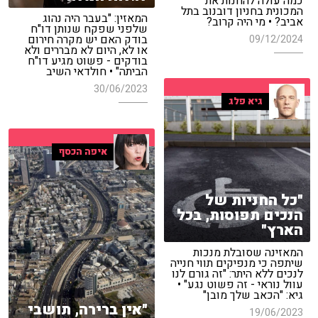
כמה עולה להחנות את
המכונית בחניון דובנוב בתל
המאזין: "בעבר היה נהוג
אביב? • מי היה קרוב?
שלפני שפקח שנותן דו"ח
בודק האם יש מקרה חירום
09/12/2024
או לא, היום לא מבררים ולא
בודקים - פשוט מגיע דו"ח
הביתה" • חולדאי השיב
30/06/2023
גיא פלג
איפה הכסף
"כל החניות של
הנכים תפוסות, בכל
הארץ"
המאזינה שסובלת מנכות
שיתפה כי מנפיקים תווי חנייה
לנכים ללא היתר: "זה גורם לנו
עוול נוראי - זה פשוט נגע" •
גיא: "הכאב שלך מובן"
"אין ברירה, תושבי
19/06/2023