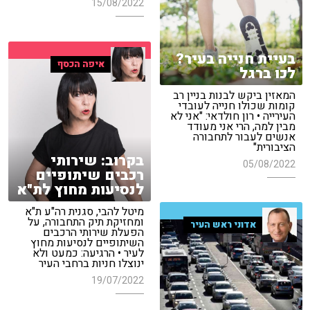
15/08/2022
בעיית חנייה בעיר?
איפה הכסף
לכו ברגל
המאזין ביקש לבנות בניין רב
קומות שכולו חנייה לעובדי
העירייה • רון חולדאי: "אני לא
מבין למה, הרי אני מעודד
אנשים לעבור לתחבורה
הציבורית"
בקרוב: שירותי
05/08/2022
רכבים שיתופיים
לנסיעות מחוץ לת"א
מיטל להבי, סגנית רה"ע ת"א
ומחזיקת תיק התחבורה, על
אדוני ראש העיר
הפעלת שירותי הרכבים
השיתופיים לנסיעות מחוץ
לעיר • הרגיעה: כמעט ולא
ינוצלו חניות ברחבי העיר
19/07/2022