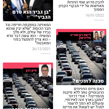
להבין מדוע שתי החניות
מאוישות על ידי מבקרי הקניון
הסמוך
"בן גביר הוא טרם
16/01/2022
הגביר"
המאזינה במתקפה חריפה נגד
חבר הכנסת: "שלא יבין שהוא
גבירו של עולם, ולא מלך
ליאת רון ואריה
המשיח - הוא עשה דבר נורא
מליניאק
- הוא צריך להתנצל בפני
המאבטח"
26/12/2021
סיון כהן
סכנה לחונים?
האם מיזם החניונים
הרובוטיים נותר ללא פיקוח
מהמדינה? • אודי דרזנר:
"התקן בארץ זהה לאירופי,
ומעולם לא הפך לרשמי.
למה? יש לשאול את מדינת