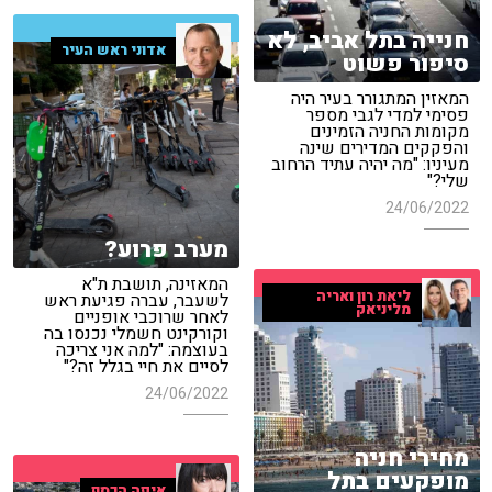
חנייה בתל אביב, לא
אדוני ראש העיר
סיפור פשוט
המאזין המתגורר בעיר היה
פסימי למדי לגבי מספר
מקומות החניה הזמינים
והפקקים המדירים שינה
מעיניו: "מה יהיה עתיד הרחוב
שלי?"
24/06/2022
מערב פרוע?
המאזינה, תושבת ת"א
ליאת רון ואריה
לשעבר, עברה פגיעת ראש
מליניאק
לאחר שרוכבי אופניים
וקורקינט חשמלי נכנסו בה
בעוצמה: "למה אני צריכה
לסיים את חיי בגלל זה?"
24/06/2022
מחירי חניה
מופקעים בתל
איפה הכסף