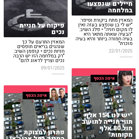
חיילים שנפצעו
במלחמה
המאזין מתח ביקורת וסיפר:
פיקוח על חניית
"יש לי בן שנפצע בעזה ואין
לו מקום חניה" • פלג השיב:
נכים
"הבעיה שאתה מתאר היא
בעיה חמורה ביותר והיא בעיה
המאזין התרעם על כך
מוכרת"
שנהגים בריאים תופסים
חניות נכים • קופמן השיב:
22/01/2025
"רק במלחמה הזו יש הרבה
נכים וצריך לדאוג להם"
09/01/2025
איפה הכסף
איפה הכסף
"יש לנו 154 אלף
תווי חנייה לתושב
מול 80 אלף
פתרון למצוקת
מקומות"
החניה בתל אביב או