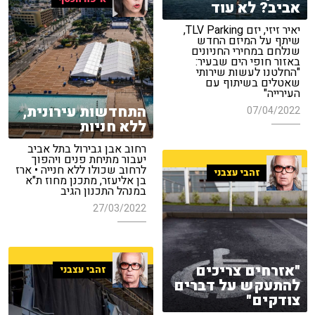
אביב? לא עוד
יאיר זיזי, יזם TLV Parking,
שיתף על המיזם החדש
שנלחם במחירי החניונים
באזור חופי הים שבעיר:
"החלטנו לעשות שירותי
שאטלים בשיתוף עם
העירייה"
התחדשות עירונית,
07/04/2022
ללא חניות
רחוב אבן גבירול בתל אביב
יעבור מתיחת פנים ויהפוך
לרחוב שכולו ללא חנייה • ארז
זהבי עצבני
בן אליעזר, מתכנן מחוז ת"א
במנהל התכנון הגיב
27/03/2022
"אזרחים צריכים
זהבי עצבני
להתעקש על דברים
צודקים"