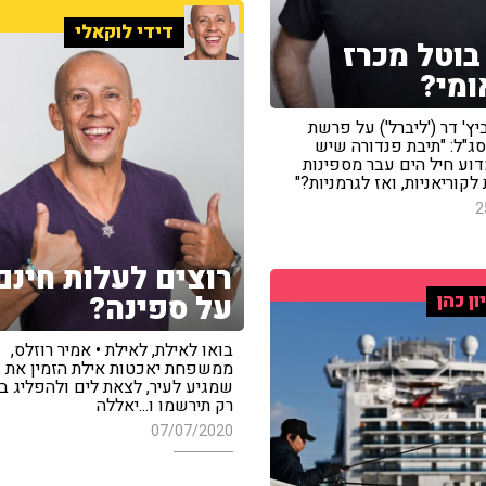
דידי לוקאלי
בוטל מכרז
ומי?
יץ' דר ('ליברל') על פרשת
סג"ל: "תיבת פנדורה שיש
דוע חיל הים עבר מספינות
לקוריאניות, ואז לגרמניות?"
2
רוצים לעלות חינם
על ספינה?
ון כהן
בואו לאילת, לאילת • אמיר רוזלס,
ממשפחת יאכטות אילת הזמין את כ
שמגיע לעיר, לצאת לים ולהפליג בח
רק תירשמו ו...יאללה
07/07/2020