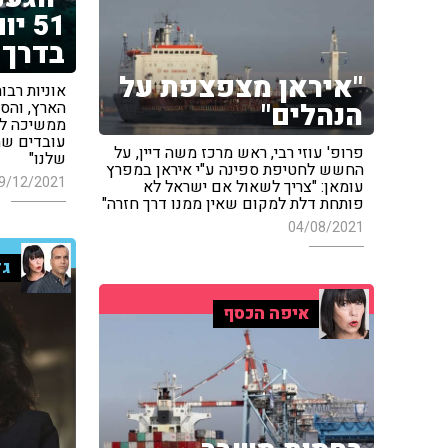
51 י
בדרך 
"איראן מצפצפת על
אוניות רבו
הנהלים"
הארץ, והס
ממשיכה להת
עובדים שמ
פרופ' עוזי רבי, ראש מרכז משה דיין, על
שלנו"
החשש לחטיפת ספינה ע"י איראן במפרץ
9/12/2021
עומאן: "צריך לשאול אם ישראל לא
פותחת דלת למקום שאין ממנו דרך חזרה"
04/08/2021
גד
איפה הכסף