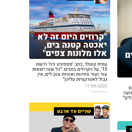
"קרוזים היום זה לא
יאכטה קטנה בים,
אלו מלונות צפים"
ם
עמית קוטלר, כתב 'פספורט ניוז' ו'רשת
13', על הקרוזים בחגים: "כל שנה יוצאות
עוד ועוד ספינות ואוניות ענק לים, אין
גבול לאטרקציות עליהן"
11/09/2025
ם
ועה
לים"
שניים עד ארבע
ד