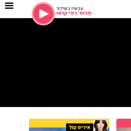
עכשיו בשידור
פרופ' רפי קרסו
איריס קול