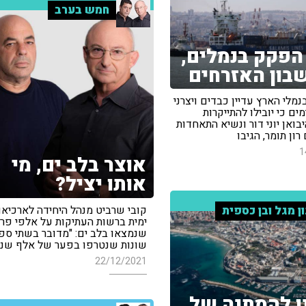
חמש בערב
הפקק בנמלים,
בון האזרחים
מלי הארץ עדיין כבדים ויצרני
ים כי יובילו להתייקרות
יבואן יוני דור ונשיא התאחדות
רון תומר, הגיבו
1
אוצר בלב ים, מי
אותו יציל?
קובי שרביט מנהל היחידה לארכיאו
ון מגל ובן כספית
ימית ברשות העתיקות על אלפי פרי
שנמצאו בלב ים: "מדובר בשתי ספי
שונות שנטרפו בפער של אלף שני
22/12/2021
ו להמתנה של