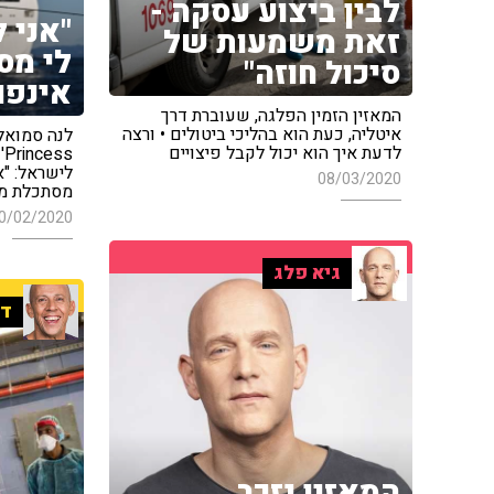
לבין ביצוע עסקה -
"אני 
זאת משמעות של
לי מס
סיכול חוזה"
אינפו
המאזין הזמין הפלגה, שעוברת דרך
איטליה, כעת הוא בהליכי ביטולים • ורצה
לדעת איך הוא יכול לקבל פיצויים
s
לישראל: "א
08/03/2020
מסתכלת מ
0/02/2020
גיא פלג
די
המאזין נזכר