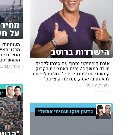
מחיר 
על חש
העומסים בנ
הישרדות ברוטב
המזון מאיימ
מחירים • ה
התעשיינים 
אזרח דומיניקני נסחף עם סירתו ללב ים
4/04/2022
ושרד במשך 24 ימים באמצעות בקבוק
קטשופ ותבלינים • דידי: "החליטו לעשות
לו איזון בדיאטה, נתנו לו רק צ'יפס"
22/01/2023
ינ
גדעון אוקו ועמיחי אתאלי
"הגענ