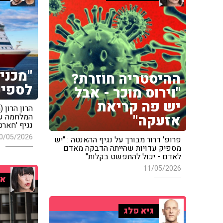
"מכני
ההיסטריה חוזרת?
לספינ
"וירוס מוכר - אבל
יש פה קריאת
הרון הרון 
אזעקה"
המלחמה עו
נגיף 'חארטה
0/05/2026
פרופ' דרור מבורך על נגיף ההאנטה : "יש
מספיק עדויות שהייתה הדבקה מאדם
לאדם - יכול להתפשט בקלות"
11/05/2026
אי
גיא פלג