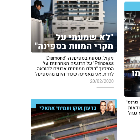
"לא שמעתי על
מקרי המוות בספינה"
ניקול, נוסעת בספינת ה-'Diamond
Princess' על הרגעים האחרונים על
הסיפון: "כולם ממתינים ארוזים להוראה
ו
לרדת, אני מאמינה שנרד היום מהספינה"
20/02/2020
 פרופ'
ודאות
גדעון אוקו ועמיחי אתאלי
 ננהל