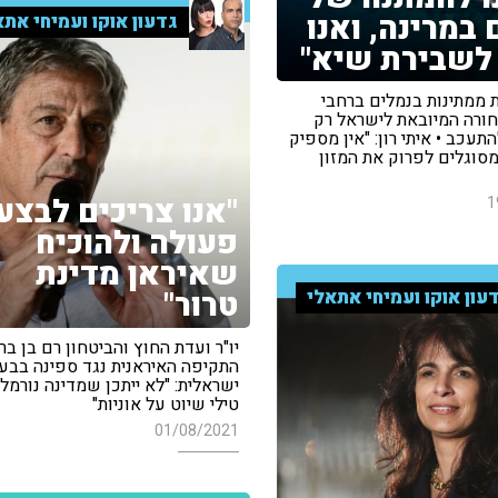
ום במרינה, ואנו
גדעון אוקו ועמיחי אתא
לשבירת שיא"
ת ממתינות בנמלים ברחבי
חורה המיובאת לישראל רק
עכב • איתי רון: "אין מספיק
סוגלים לפרוק את המזון
"אנו צריכים לבצע
1
פעולה ולהוכיח
שאיראן מדינת
טרור"
עון אוקו ועמיחי אתאלי
יו"ר ועדת החוץ והביטחון רם בן בר
התקיפה האיראנית נגד ספינה בבע
ישראלית: "לא ייתכן שמדינה נורמלי
טילי שיוט על אוניות"
01/08/2021