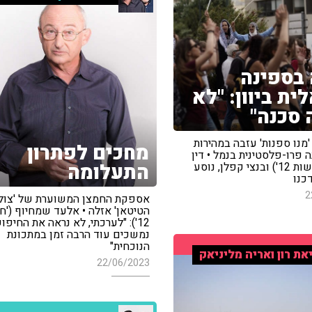
בספינה
ית ביוון: "לא
 סכנה"
מנו ספנות' עזבה במהירות
מחכים לפתרון
פרו-פלסטינית בנמל • דין
התעלומה
פישר ('חדשות 12') ובנצי קפלן, נוסע
דכנו
2
אספקת החמצן המשוערת של 'צול
הטיטאן' אזלה • אלעד שמחיוף ('
12'): "לערכתי, לא נראה את החיפו
נמשכים עוד הרבה זמן במתכונת
הנוכחית"
את רון ואריה מליניאק
22/06/2023