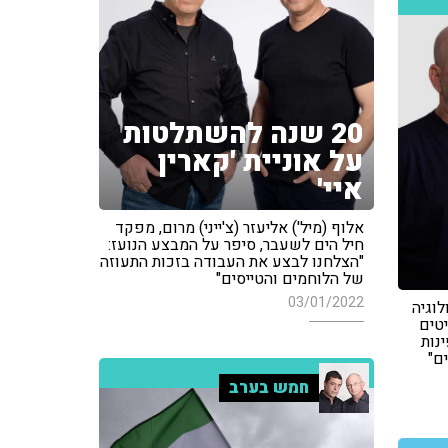
20 שנה להשתלטות
על אוניית 'קארין
איי'
אלוף (מיל') אליעזר (צ'ייני) מרום, מפקד
חיל הים לשעבר, סיפר על המבצע הנועז:
"הצלחנו לבצע את העבודה בזכות התעוזה
של הלוחמים והטייסים"
03/01/2022
לוגיה
טים
נות
ם"
חמש בערב