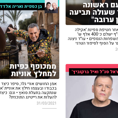
עם ראשונה
בן כספית ואריה אלדד
שעולה תביעה
 ערובה"
לאחר חטיפת ספינת 'אקילה
לאורו', אש"ף ישלם כ־400 אלף ש'
שפחות הנספים • עו"ד ניצנה
ר על הסוף לסיפור הטרגי
2
ממכופף כפיות
למחלץ אוניות
אל סג"ל ואיל ברקוביץ'
אמן החושים אורי גלר, סיפר כיצד 
בכבודו ובעצמו חילץ את אוניית 'אבר
שנתקעה בתעלת סואץ • וגם: כיצד
להעלות את רייטינג התוכנית?
31/03/2021