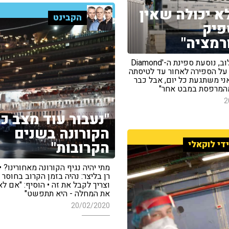
לא יכולה שאין
הקבינט
פיק
רמציה"
לנה סמואלוב, נוסעת ספינת ה-'Diamond
Princes' על הספירה לאחור עד לטיסתה
ני משתגעת כל יום, אבל כבר
המרפסת במבט אחר"
2
"נעבור עוד מצב כמ
הקורונה בשנים
הקרובות"
די לוקאלי
מתי יהיה נגיף הקורונה מאחורינו? •
רן בליצר: נהיה בזמן הקרוב בחוסר 
וצריך לקבל את זה • הוסיף: "אם לא
את המחלה - היא תתפשט"
20/02/2020