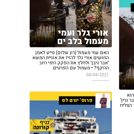
אורי גלר ועמי
מעמול בלב ים
האם עמי מעמול (רון שלום) סייע לאמן
החושים אורי גלר להזיז את אוניית המשא
'אבר גיבן' ולחלץ את הפקק הימי רחב
ההיקף? • מעמול עם הפרטים
04/04/2021
הוא
 גרין'
פרופ' יורם לס
 הצליח