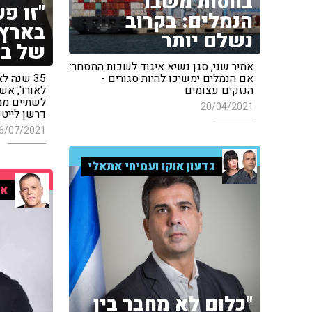
בחסות משבר
"זו פ
הנמלים: בקרוב
בארץ 
נשלם יותר
של בן
אמיר שני, סגן נשיא איגוד לשכות המסחר:
35 שנה 
אם הנמלים ימשיכו להיות סגורים -
הנזקים עצומים
לשתיים ממ
20/04/2021
דרשן לייטנ
6/07/2021
גדעון אוקו ועמיחי אתאלי
אר
"כלום לא מחבר בין