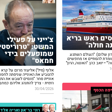
סים ראש בריא
צ'ייני על פעילי
ה חולה"
המשט: "טרוריסטי
שמופעלים בידי
(רון שלום): "העולם השתגע.
חמאס"
מדת להסתיים אז מחפשים
'" • יואב כהן: "האנטה, הרון"
1
אלוף (מיל') אליעזר מרום על קרא
להטביע את האונייה שניסתה לחסו
אוניית סחר: "מנסים לשבש את התנ
הימית - צריך להתנהג אליהם כמחב
30/04/2026
פה הכסף
רוני בר־און ואריה אלד