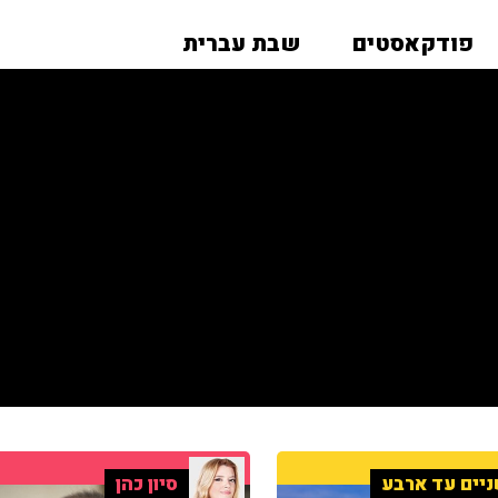
פודקאסטים
שבת עברית
יים עד ארבע
סיון כהן