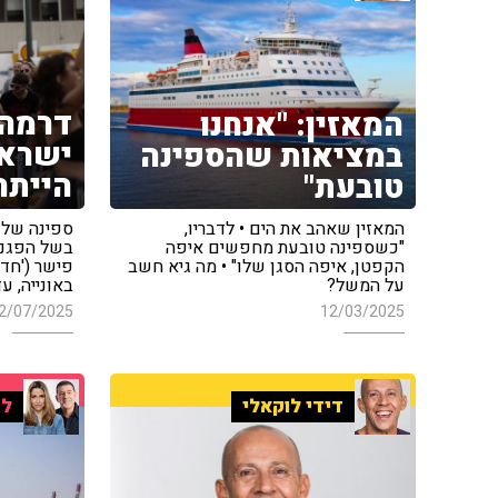
דרמה 
המאזין: "אנחנו
ישראל
במציאות שהספינה
הייתה
טובעת"
ספינה של '
המאזין שאהב את הים • לדבריו,
בשל הפגנה 
"כשספינה טובעת מחפשים איפה
הקפטן, איפה הסגן שלו" • מה גיא חשב
באונייה, ע
על המשל?
2/07/2025
12/03/2025
דידי לוקאלי
לי