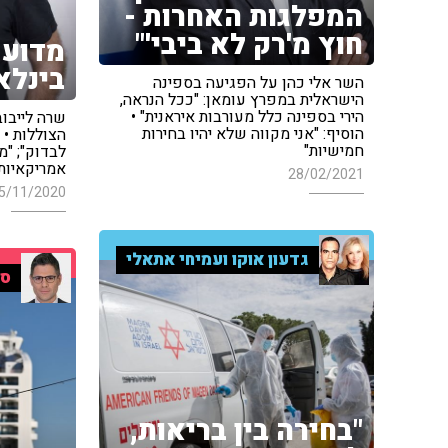
המפלגות האחרות -
חוץ מ'רק לא ביבי'"
מדוע 
בינלא
השר אלי כהן על הפגיעה בספינה
הישראלית במפרץ עומאן: "ככל הנראה,
הירי בספינה כלל מעורבות איראנית" •
שרה לייבוב
הוסיף: "אני מקווה שלא יהיו בחירות
הצוללות • 
חמישיות"
לבדוק"; "מ
אמריקאיות 
28/02/2021
5/11/2020
גדעון אוקו ועמיחי אתאלי
סי
"בחירה בין בריאות,