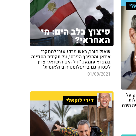
לי
פיצוץ בלב הים: מי
האחראי?
שאול חורב, ראש מרכז עזרי למחקרי
איראן והמפרץ הפרסי, על תקיפת הספינה
במפרץ עומאן: "חיל הים הישראלי צריך
לעסוק גם בדיפלומטיה בינלאומית"
01/08/2021
ק על
לות
דידי לוקאלי
ת תירה