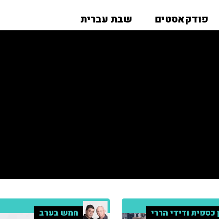
פודקאסטים
שבת עברית
 כספית ודידי הררי
חמש בערב