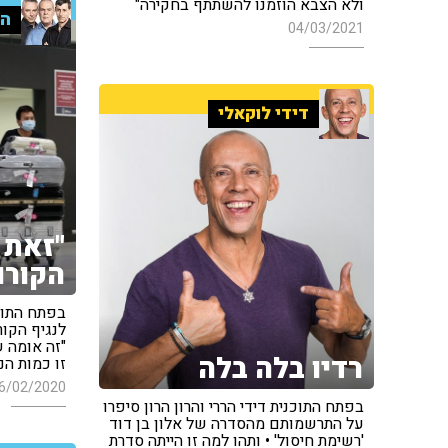
ולא הצבא הוזמנו להשתתף בחקירה"
הק
04/03/2021
דידי לוקאלי
"זאת 
הקורו
בפתח התוכ
לנגיף הקור
רדיו בלה בלה
זו כמות ה
6/02/2020
בפתח התוכנית דידי הררי והרון הרון סיפרו
על התרשמותם מהסדרה של אלון בן דוד
'רשימת חיסול' • ותהו למה זו הייתה סדרת