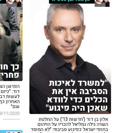
כך חו
פחריז
"למשרד לאיכות
הסביבה אין את
דוד: "כיו
לעשות דבר
הכלים כדי לוודא
האחרון כף
שאכן היה פיגוע"
שם"
9/11/2020
אלון בן דוד ('חדשות 13') על החלטת
השרה גילה גמליאל להכריז על הזיהום
בחופי ישראל כפיגוע סביבתי: "לא המוסד