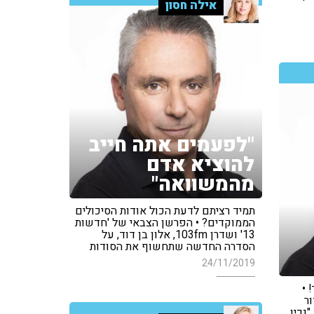
אילה חסון
"לפעמים אתה חייב
להוציא אדם
מהמשוואה"
תמיד רציתם לדעת הכול אודות הסיכולים
הממוקדים? • הפרשן הצבאי של 'חדשות
13' ושדרן 103fm, אלון בן דוד, על
הסדרה החדשה שתחשוף את הסודות
24/11/2019
 •
ר
נכין