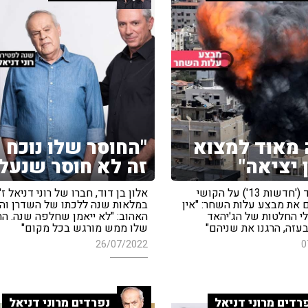
מאוד למצוא
"החוסר שלו נוכח -
 יציאה"
זה לא חוסר שנעל
אלון בן דוד ('חדשות 13') על הקושי
אלון בן דוד, חברו של רוני דניאל ז"
ם את מבצע עלות השחר: "אין
במלאות שנה ללכתו של השדרן וה
י החלטות של הג'יהאד
האהוב: "לא ייאמן שחלפה שנה. הח
עזה, הרגנו את שניהם"
שלו ממש מורגש בכל מקום"
26/07/2022
0
רדים מרוני דניאל
נפרדים מרוני דניאל