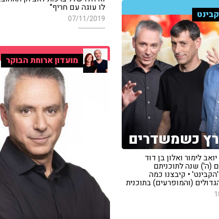
לו עוגה עם חריף"
בינט
07/11/2019
מועדון ארוחת הבוקר
רץ כשמשדרים
 יואב לימור ואלון בן דוד
ם (ה') שנה לתוכניתם
103fm, 'הקבינט' • קיבצנו כמה
גדולים (והמופרעים) בתוכנית
1