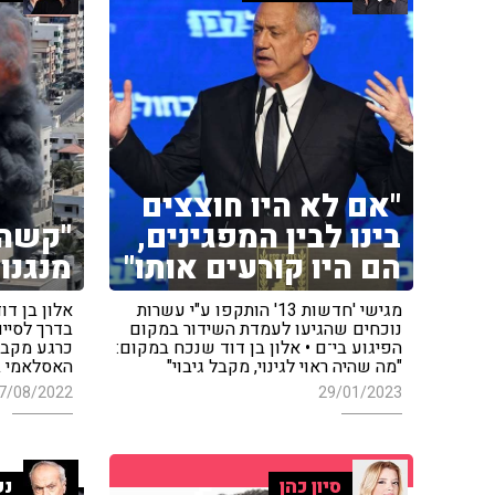
"אם לא היו חוצצים
בינו לבין המפגינים,
"קשה 
הם היו קורעים אותו"
מנגנון
מגישי 'חדשות 13' הותקפו ע"י עשרות
נוכחים שהגיעו לעמדת השידור במקום
בדרך לסיי
הפיגוע בי־ם • אלון בן דוד שנכח במקום:
כרגע מקבל
"מה שהיה ראוי לגינוי, מקבל גיבוי"
האסלאמי ב
7/08/2022
29/01/2023
סיון כהן
נפ