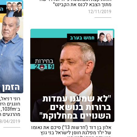
מתוך הצבא לכנס את הקבינט"
הק
12/11/2019
חמש בערב
הזמן 
"לא שמענו עמדות
רוני דניאל,
חוגגים היו
ברורות בנושאים
ב־
השנויים במחלוקת"
מהרגעים ה
8/04/2019
אלון בן דוד ('חדשות 13') סיכם את נאומו
של יו"ר מפלגת חוסן לישראל בני גנץ