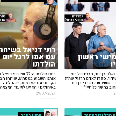
רוני דניאל בשיחה
מישי ראשון
עם אמו לרגל יום
ו
הולדתו
ואלון בן דוד, חבריו של רוני
ביום הולדתו ה־72 של רוני דנ
ידור, ספדו לאדם הדגול שהיה
אותנו השבוע במפתיע, שוחחו חבר
דר ששימש עבורם • בן דוד:
הקבינט עם אמו זיווה, שהפליגה
הוב במשך כל חייו"
באיחולים • האזינו לתיעוד המצמרר
29/07/2021
2
ון מגל ובן כספית
חמש בערב