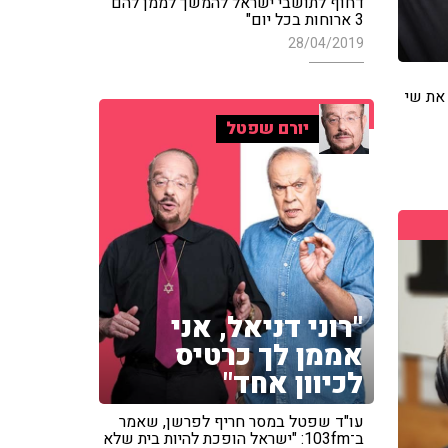
דחוף לתושבי ישראל להמשך לממן להם
3 ארוחות בכל יום"
28/04/2019
 את שי
יורם שפטל
"רוני דניאל, אני
אממן לך כרטיס
לכיוון אחד"
עו"ד שפטל במסר חריף לפרשן, שאמר
ב־103fm: "ישראל הופכת להיות בית שלא