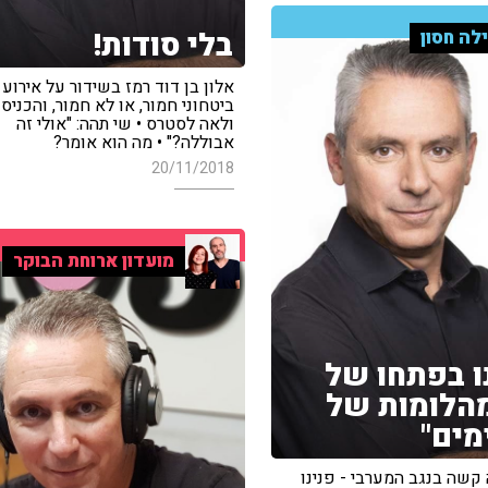
בלי סודות!
לה חסון
אלון בן דוד רמז בשידור על אירוע
ביטחוני חמור, או לא חמור, והכניס
ולאה לסטרס • שי תהה: "אולי זה
אבוללה?" • מה הוא אומר?
20/11/2018
מועדון ארוחת הבוקר
ו בפתחו של
הלומות של
מים"
קשה בנגב המערבי - פנינו