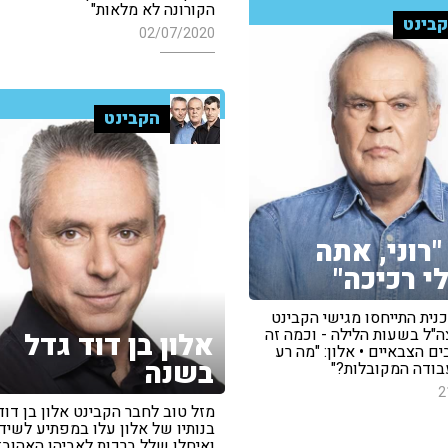
הקורונה לא מלאות"
בינט
02/07/2020
הקבינט
"רוני, אתה
י רכיכה"
נית התייחסו מגישי הקבינט
ה"ל בשעות הלילה - וכמה זה
אלון בן דוד גדל
 הצבאיים • אלון: "מה רע
בשנה
ודה המקובלות?"
2
מזל טוב לחבר הקבינט אלון בן דוד!
בנותיו של אלון עלו במפתיע לשידו
ואיחלו שלל ברכות לאביהן האהוב: "