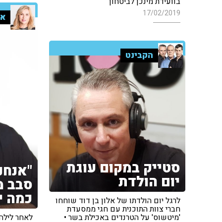
בוועידת מינכן לביטחון
17/02/2019
אי
הקבינט
סטייק במקום עוגת
"אנחנ
יום הולדת
סבב מ
כמה י
לרגל יום הולדתו של אלון בן דוד שוחחו
חברי צוות התוכנית עם חגי ממסעדת
לאחר לילה 
'מיטשוס' על הטרנדים באכילת בשר •