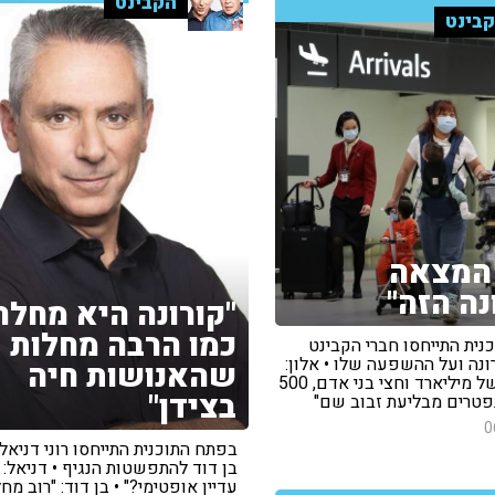
הקבינט
בינט
המצאה
נה הזה"
"קורונה היא מחלה
כמו הרבה מחלות
נית התייחסו חברי הקבינט
ונה ועל ההשפעה שלו • אלון:
שהאנושות חיה
"זה אומה של מיליארד וחצי בני אדם, 500
בצידן"
נפטרים מבליעת זבוב שם"
0
בפתח התוכנית התייחסו רוני דניאל 
בן דוד להתפשטות הנגיף • דניאל: 
עדיין אופטימי?" • בן דוד: "רוב מח