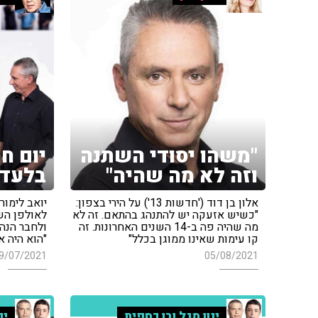
"משהו יסודי השתנה
יום ח
וזה לא מה שהיה"
בלעדי
אלון בן דוד ('חדשות 13') על הירי בצפון:
יואב לימור 
"כשיש אזעקה יש להתנהג בהתאם. זה לא
לאולפן הש
מה שהיה פה ב-14 השנים האחרונות. זה
ולחבר הנה
קו עימות שאינו ממוגן בכלל"
"הוא היה א
9/07/2021
05/08/2021
ינון מגל ובן כספית
ינ