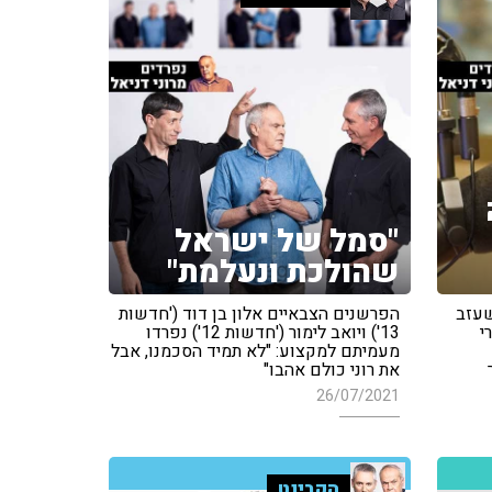
"סמל של ישראל
שהולכת ונעלמת"
יאל שעזב
הפרשנים הצבאיים אלון בן דוד ('חדשות
י
13') ויואב לימור ('חדשות 12') נפרדו
מעמיתם למקצוע: "לא תמיד הסכמנו, אבל
את רוני כולם אהבו"
26/07/2021
הקבינט