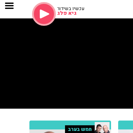
עכשיו בשידור
גיא פלג
חמש בערב