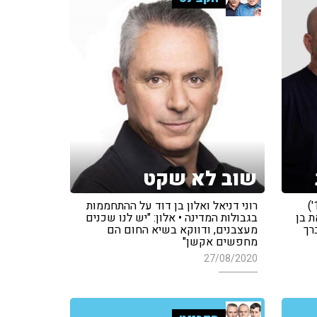
שוב לא שקט
יואב לימור ('ישראל היום', 'קשת 12')
רוני דניאל ואלון בן דוד על ההתחממות
 בירכו את בן
בגבולות המדינה • אלון: "יש לנו שכנים
רך
מעצבנים, ודווקא בשיא החום הם
מחפשים אקשן"
27/08/2020