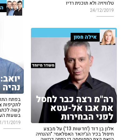
טלוויזיה ולא תוכנית רדיו
הק
24/12/2019
אילה חסון
יואב: 
נהיה ל
רה"מ רצה כבר לחסל
בפתח התוכ
לתקיפות צ
את אבו אל-עטא
קשה לכתבים
לפני הבחירות
בשעות העב
1/11/2019
אלון בן דוד ('חדשות 13') על מבצע
חיסול בכיר הג'יהאד האסלאמי: "ההנחיה
הזאת קצת התמוססה כי הייתה דרישה