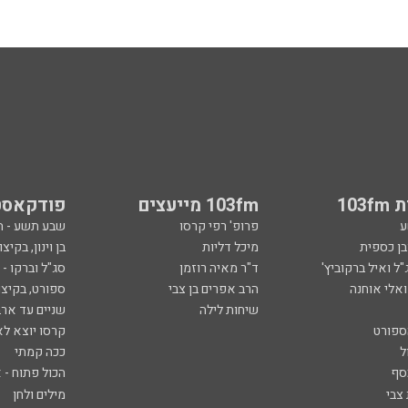
103
103fm מייעצים
פודקאסט
ע
פרופ' רפי קרסו
שבע תשע - 
ובן כספית
מיכל דליות
בן וינון, בקיצו
ל ואיל ברקוביץ'
ד"ר מאיה רוזמן
סג"ל וברקו -
ואלי אוחנה
הרב אפרים בן צבי
ספורט, בקיצו
שיחות לילה
שניים עד ארב
ספורט
קרסו יוצא לא
ל
ככה קמתי
סף
הכול פתוח - א
 צבי
מילים ולחן