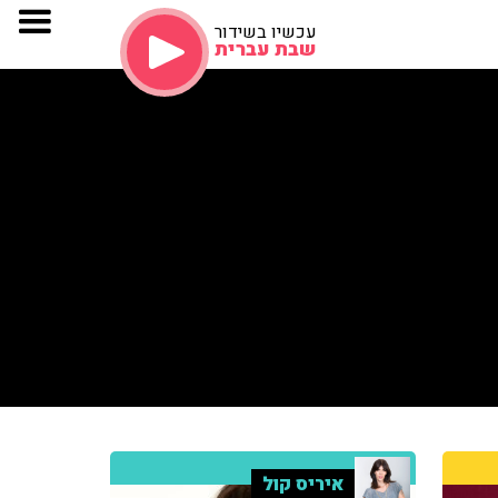
עכשיו בשידור
שבת עברית
איריס קול