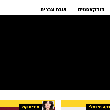
פודקאסטים
שבת עברית
קה מיכאלי
איריס קול