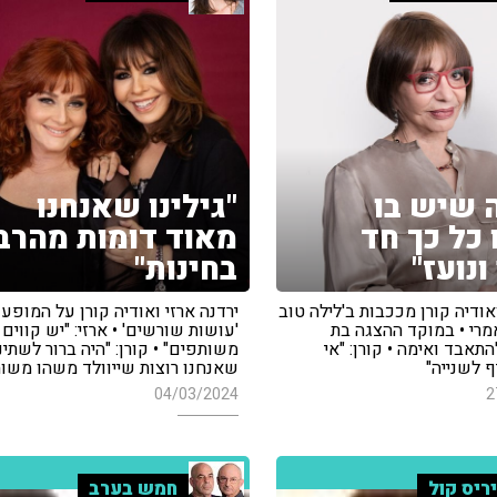
 שיש בו
"גילינו שאנחנו
כל כך חד
מאוד דומות מהרב
נועז"
בחינות"
אודיה קורן מככבות ב'לילה טוב
ירדנה ארזי ואודיה קורן על המופ
מרי • במוקד ההצגה בת
'עושות שורשים' • ארזי: "יש קווים
אבד ואימה • קורן: "אי
משותפים" • קורן: "היה ברור לשתינ
 לשנייה"
שאנחנו רוצות שייוולד משהו משו
04/03/2024
2
ריס קול
חמש בערב