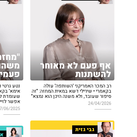
"מחזה
אף פעם לא מאוחר
משהו 
להשתנות
פעמי ו
רב המכר האמריקני 'השותפה' עולה
נטע גרטי ו
בקאמרי • שירילי דשא במאית המחזה: "זה
אימא' בקא
סיפור שעובד, ולא משנה היכן הוא נמצא"
שעומדת להת
אפשר לזייף
24/04/2026
7/06/2025
גבי גזית
אי