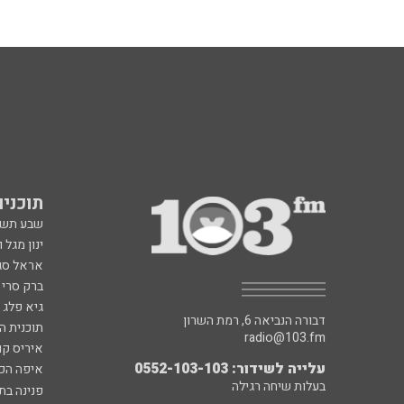
תוכניות fm
שבע תש
ינון מגל 
אראל סג"
ברק סרי 
גיא פלג
דבורה הנביאה 6, רמת השרון
תוכנית ה
radio@103.fm
איריס קו
עלייה לשידור: 0552-103-103
איפה הכ
בעלות שיחה רגילה
פנינה בת