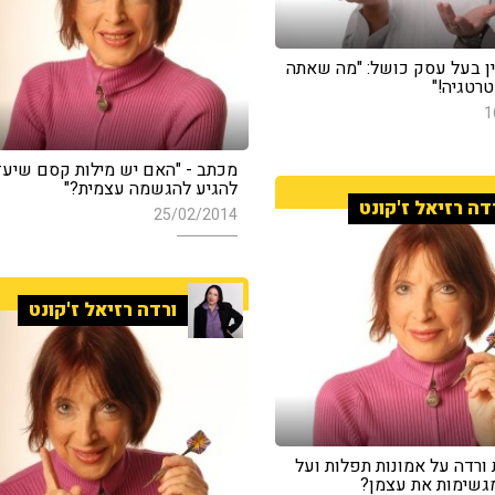
ין בעל עסק כושל: "מה שאתה
טרטגיה!"
1
מכתב - "האם יש מילות קסם שיעזר
להגיע להגשמה עצמית?"
דה רזיאל ז'קונט
25/02/2014
ורדה רזיאל ז'קונט
ורדה על אמונות תפלות ועל
גשימות את עצמן?