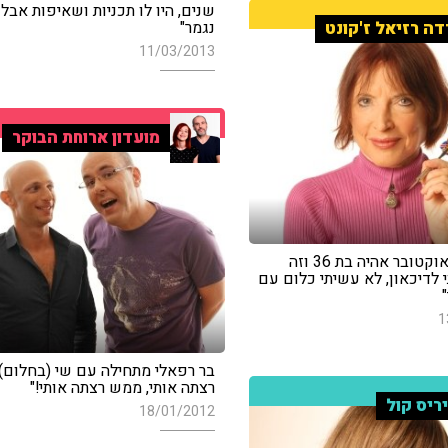
שנים, היו לו תכניות ושאיפות אבל 
דה רזיאל ז'קונט
נגמר"
11/03/2013
מועדון ארוחת הבוקר
מכתב - "באוקטובר אהיה בת 36 וזה
 לדיכאון, לא עשיתי כלום עם
1
בר רפאלי מתחילה עם שי (בחלום):
רצתה אותי, ממש רצתה אותי!"
ריס קול
18/01/2012