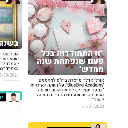
בשנה
"זו התמודדות בכל
את השנה ה
ושאיפות -
פעם שנפתחת שנה
• סמדר לרר
מחדש"
עצמית: "צ
5/09/2021
אורלי אדלר, מייסדת ביה"ס למאמנים
'BlueBird Academy', על השנה האזרחית:
"כמעט תמיד יש לנו את אותה רשימה
ואותן מטרות שאנחנו מעבירים משנה
יו
לשנה"
01/01/2023