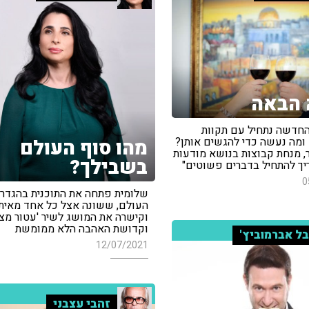
 הבאה
חדשה נתחיל עם תקוות
 ומה נעשה כדי להגשים אותן?
מהו סוף העולם
, מנחת קבוצות בנושא מודעות
בשבילך?
ריך להתחיל בדברים פשוטים"
0
שלומית פתחה את התוכנית בהגדר
העולם, ששונה אצל כל אחד מאיתנ
וקישרה את המושג לשיר 'עטור מצ
וקדושת האהבה הלא ממומשת
בל אברמוביץ'
12/07/2021
זהבי עצבני