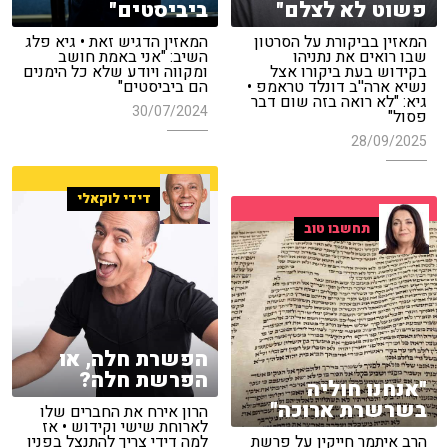
פשוט לא לצלם"
ביביסטים"
המאזין בביקורת על הסרטון
המאזין הדגיש זאת • גיא פלג
שבו רואים את נתניהו
השיב: "אני באמת חושב
בקידוש בעת ביקורו אצל
ומקווה ויודע שלא כל הימנים
נשיא ארה''ב דונלד טראמפ •
הם ביביסטים"
גיא: "לא רואה בזה שום דבר
30/07/2024
פסול"
28/09/2025
דידי לוקאלי
תחשבו טוב
הפשרת חלה, או
הפרשת חלה?
"אנחנו חוליה
בשרשרת ארוכה"
הרון אירח את החברים שלו
לארוחת שישי וקידוש • אז
הרב איתמר חייקין על פרשת
למה דידי צריך להתנצל בפניו