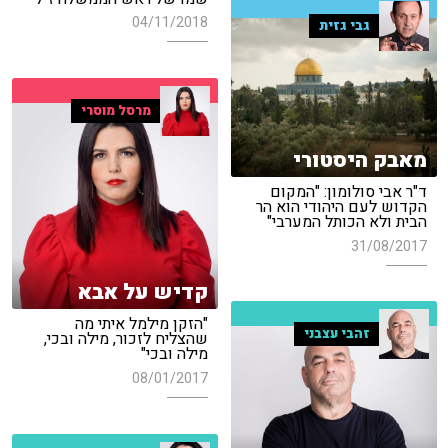
04/11/2018
גבי גזית
מרסל מוסרי
מאבק היסטורי
ד"ר אבי סולומון: "המקום
הקדוש לעם היהודי הוא הר
הבית ולא הכותל המערבי"
31/08/2017
קדיש על אבא
"הזקן מילמל איתי מה
זהבי עצבני
שהצליח לזכור, מילה ובכי,
מילה ובכי"
08/01/2017