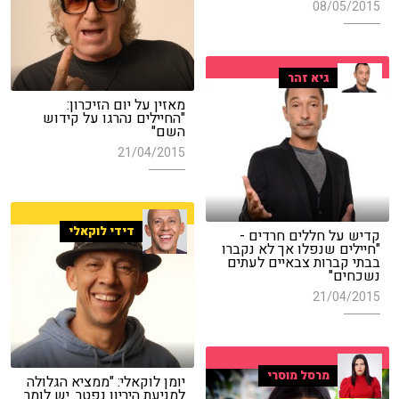
08/05/2015
גיא זהר
מאזין על יום הזיכרון:
"החיילים נהרגו על קידוש
השם"
21/04/2015
דידי לוקאלי
קדיש על חללים חרדים -
"חיילים שנפלו אך לא נקברו
בבתי קברות צבאיים לעתים
נשכחים"
21/04/2015
מרסל מוסרי
יומן לוקאלי: "ממציא הגלולה
למניעת היריון נפטר. יש לומר