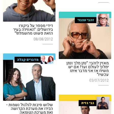
זהבי עצבני
דידי מספר על ביקורו
בירושלים: "האווירה בעיר
הזאת פשוט מחשמלת!"
08/08/2012
מדברים קבלה
מאזין לזהבי: "נתן מלך ונתן
ימלוך לעולם ועד! אם יש
משיח אז אני מדבר איתו
עכשיו"
03/07/2012
גבי גזית
שלוש סיבות לגלגול נשמות -
הכירו את מערכת הקדושה
ואת מערכת הטומאה