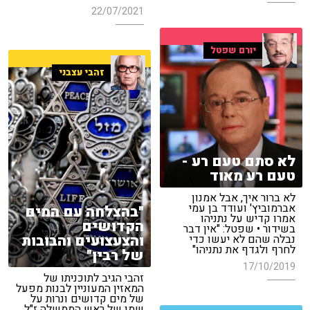
22/07/2021
יורם שפטל
זהבי עצבני
לא סתם טעם רע -
טעם רע מאוד
לא ברור איך, אבל אמנון
אברמוביץ' ועודד בן עמי
"בהצלחה עם המים
אמרו קדיש על נתניהו
הקדושים
בשידור • שפטל: "אין דבר
והצעצועים והבובות
נבלה שהם לא יעשו כדי
לחרף ולגדף את נתניהו"
של רבין"
17/10/2019
זהבי הגיב לתוכניתו של
המאזין המעוניין לבנות מפעל
של מים קדושים ונרות על
שמו של ראש הממשלה ז"ל