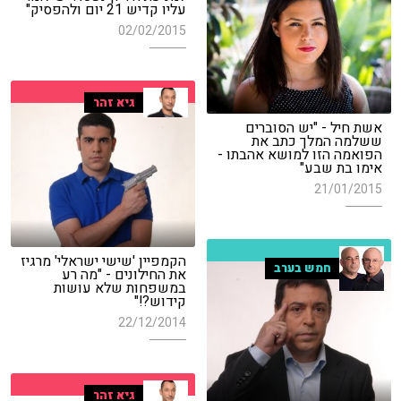
עליו קדיש 21 יום ולהפסיק"
02/02/2015
גיא זהר
אשת חיל - "יש הסוברים
ששלמה המלך כתב את
הפואמה הזו למושא אהבתו -
אימו בת שבע"
21/01/2015
הקמפיין 'שישי ישראלי' מרגיז
חמש בערב
את החילונים - "מה רע
במשפחות שלא עושות
קידוש?!"
22/12/2014
גיא זהר