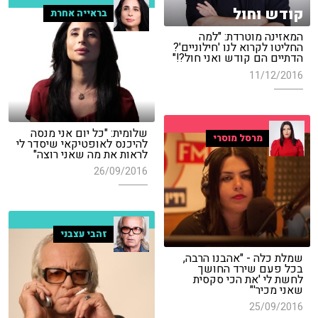
קודש וחול
בראייה אחרת
המאזינה מוטרדת: "למה
החליטו לקרוא לנו 'חילוניים'?
הדתיים הם קודש ואני חול?!"
11/12/2016
שלומית: "כל יום אני מנסה
מרסל מוסרי
להיכנס לאופטיקאי שיסדר לי
לראות את מה שאני רוצה"
26/09/2016
זהבי עצבני
שמלת כלה - "אהבנו הרבה,
בכל פעם שירד החושך
לחשת לי 'את הכי סקסית
שאני מכיר'"
25/09/2016