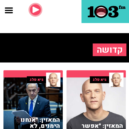
קדושה
גיא פלג
גיא פלג
המאזין: "אנחנו
המאזין: "אפשר
הימנים, לא