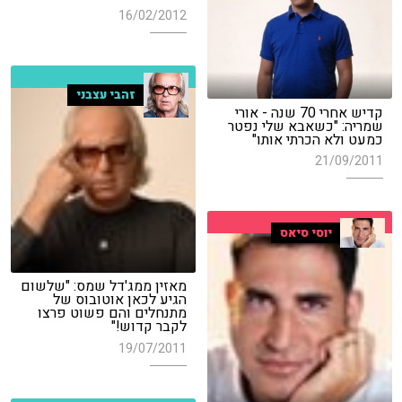
16/02/2012
זהבי עצבני
קדיש אחרי 70 שנה - אורי
שמריה: "כשאבא שלי נפטר
כמעט ולא הכרתי אותו"
21/09/2011
יוסי סיאס
מאזין ממג'דל שמס: "שלשום
הגיע לכאן אוטובוס של
מתנחלים והם פשוט פרצו
לקבר קדוש!"
19/07/2011