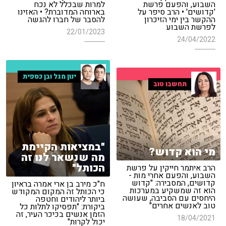
השבוע, והפעם פרשת
למרות שבכלל לא נכח
'קדושים' • הרב סיפר על
בארוחה המדוברת? • האזינו
ההקשר בין ימי הזיכרון
להסבר של חברו להגשה
לפרשת השבוע
22/01/2023
24/04/2022
ינון מגל ובן כספית
תחשבו טוב
"במציאות הקיימת
מי הוא קדוש?
מה שנשאר לנו זה
הכותל"
הרב איתמר חייקין על פרשת
השבוע, והפעם אחרי מות -
קדושים, המסבירה: "קדוש
ח"כ מירב בן ארי אמרה בראיון
הוא זה שמשקיע במערכות
כי הכותל זה המקום המקודש
היחסים עם הסביבה, שעושה
ביותר ליהודים וחטפה
טוב לאנשים אחרים"
ביקורת: "תפסיקו לתלות כל
הזמן אנשים בכיכר העיר, זה
18/04/2021
יכול לקרות"