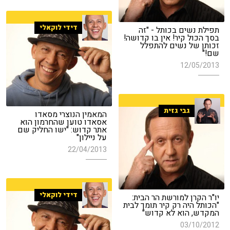
דידי לוקאלי
תפילת נשים בכותל - "זה
בסך הכול קיר! אין בו קדושה!
זכותן של נשים להתפלל
שם!"
12/05/2013
גבי גזית
המאמין הנוצרי מסאדו
אסאדו טוען שהחרמון הוא
אתר קדוש: "ישו החליק שם
על ניילון"
22/04/2013
דידי לוקאלי
יו"ר הקרן למורשת הר הבית:
"הכותל היה רק קיר תומך לבית
המקדש, הוא לא קדוש"
03/10/2012