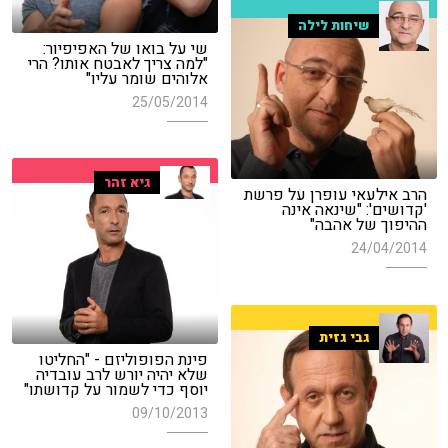
שיחות לילה
שי על בואו של האפיפיור:
"למה צריך לאבטח אותו? הרי
אלוהים שומר עליו"
25/05/2014
גיא זהר
הרב אילעאי עופרן על פרשת
'קדושים': "שינאה אינה
ההיפוך של אהבה"
24/04/2014
גבי גזית
פינת הפופוליזם - "החליטו
שלא יהיה יורש לרב עובדיה
יוסף כדי לשמור על קדושתו"
09/10/2013