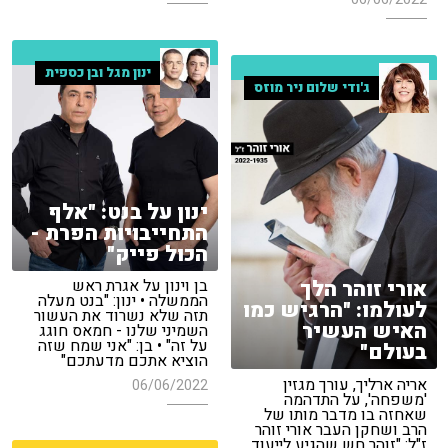
ינון מגל ובן כספית
ג'ודי שלום ניר מוזס
ינון על בנט: "אלף
התחייבויות הפרת -
הכול פייק"
אורי זוהר הלך
בן וינון על אגרת ראש
הממשלה • ינון: "בנט מעלה
לעולמו: "הרגיש כמו
תזה שלא נשרוד את העשור
האיש העשיר
השמיני שלנו - חמאס חוגג
על זה" • בן: "אני שמח שזה
בעולם"
הוציא אתכם מדעתכם"
אריה ארליך, עורך מגזין
06/06/2022
'משפחה', על התדהמה
שאחזה בו מדבר מותו של
הרב ושחקן העבר אורי זוהר
ז"ל: "זוהר חש שהגיע לייעוד