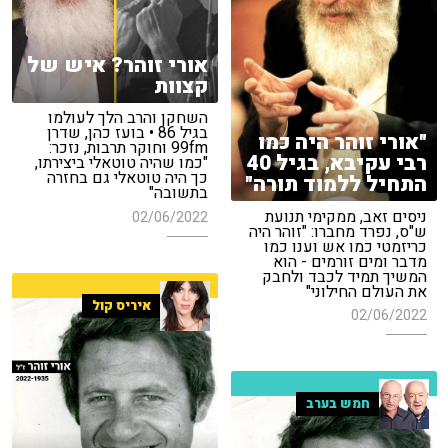
אורי זוהר? איש של
קצוות
השחקן והרב הלך לעולמו
בגיל 86 • בועז כהן, שדרן
"אורי זוהר היה כמו
99fm וחוקר תרבות, נזכר:
רבי עקיבא, בגיל 40
"כמו שהיה טוטאלי ביצירתו,
כך היה טוטאלי גם בחזרה
התחיל ללמוד תורה"
בתשובה"
ניסים זאב, ממקימי תנועת
02/06/2022
ש"ס, נפרד מחברו: "זוהר היה
כריזמטי כמו אש וענו כמו
מדבר ומים זורמים - הוא
המשיך תמיד לכבד ולחבק
את העולם החילוני"
איריס קול
02/06/2022
חמש בערב