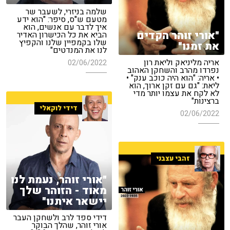
שלמה בניזרי, לשעבר שר
מטעם ש"ס, סיפר: "הוא ידע
איך לדבר עם אנשים, הוא
"אורי זוהר הקדים
הביא את כל הכישרון האדיר
שלו בקמפיין שלנו והקפיץ
את זמנו"
לנו את המנדטים"
אריה מליניאק וליאת רון
02/06/2022
נפרדו מהרב והשחקן האהוב
• אריה: "הוא היה כוכב ענק" •
ליאת: "גם עם זקן ארוך, הוא
לא לקח את עצמו יותר מדי
ברצינות"
דידי לוקאלי
02/06/2022
זהבי עצבני
"אורי זוהר, נעמת לנו
מאוד - הזוהר שלך
יישאר איתנו"
דידי ספד לרב ולשחקן העבר
אורי זוהר, שהלך הבוקר