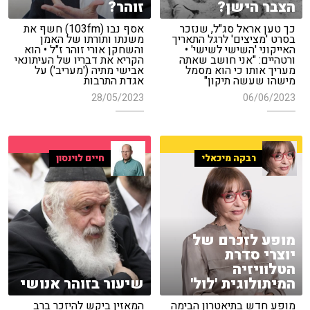
הצבר הישן?
זוהר?
כך טען אראל סג"ל, שנזכר
אסף נבו (103fm) חשף את
בסרט 'מציצים' לרגל התאריך
משנתו ותורתו של האמן
האייקוני 'השישי לשישי' •
והשחקן אורי זוהר ז"ל • הוא
ורטהיים: "אני חושב שאתה
הקריא את דבריו של העיתונאי
מעריך אותו כי הוא מסמל
אבישי מתיה ('מעריב') על
מישהו שעשה תיקון"
אגדת התרבות
28/05/2023
06/06/2023
רבקה מיכאלי
חיים לוינסון
מופע לזכרם של
יוצרי סדרת
הטלוויזיה
המיתולוגית 'לול'
שיעור בזוהר אנושי
מופע חדש בתיאטרון הבימה
המאזין ביקש להיזכר ברב