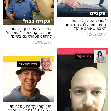
פקסים
'תקרית גבול'
"אורי זוהר ילך לגן העדן
הנצחי ואתה לגהינום. חזור
לאבא שאוהב אותך"
צפיר על המערכון של אורי
זוהר ושייקה אופיר: "הוא יכול
12/09/2017
להיות אקטואלי גם בימינו"
12/03/2017
איריס קול
דידי לוקאלי
חנן: "מה יותר גרוע מקריוקי
של ילדים?" דידי: "קריוקי של