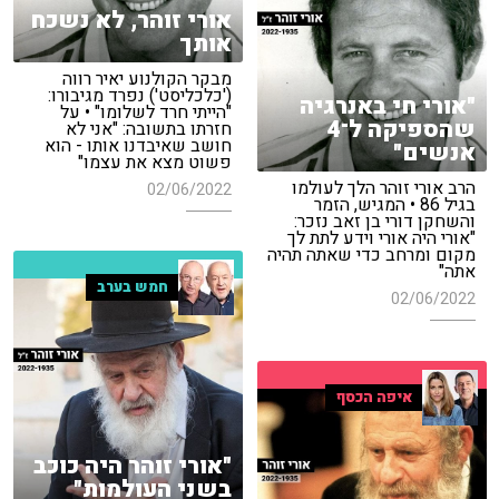
אורי זוהר, לא נשכח
אותך
מבקר הקולנוע יאיר רווה
('כלכליסט') נפרד מגיבורו:
"אורי חי באנרגיה
"הייתי חרד לשלומו" • על
שהספיקה ל־4
חזרתו בתשובה: "אני לא
חושב שאיבדנו אותו - הוא
אנשים"
פשוט מצא את עצמו"
הרב אורי זוהר הלך לעולמו
02/06/2022
בגיל 86 • המגיש, הזמר
והשחקן דורי בן זאב נזכר:
"אורי היה אורי וידע לתת לך
מקום ומרחב כדי שאתה תהיה
אתה"
חמש בערב
02/06/2022
איפה הכסף
"אורי זוהר היה כוכב
בשני העולמות"