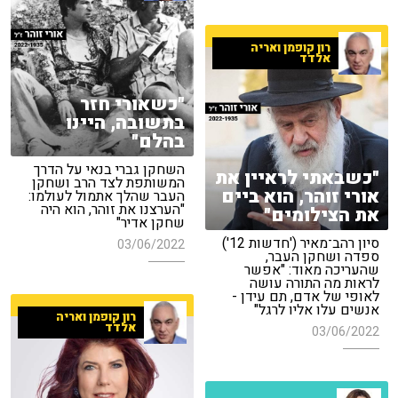
רון קופמן ואריה
אלדד
"כשאורי חזר
בתשובה, היינו
בהלם"
השחקן גברי בנאי על הדרך
"כשבאתי לראיין את
המשותפת לצד הרב ושחקן
אורי זוהר, הוא ביים
העבר שהלך אתמול לעולמו:
"הערצנו את זוהר, הוא היה
את הצילומים"
שחקן אדיר"
סיון רהב־מאיר ('חדשות 12')
03/06/2022
ספדה ושחקן העבר,
שהעריכה מאוד: "אפשר
לראות מה התורה עושה
לאופי של אדם, תם עידן -
אנשים עלו אליו לרגל"
רון קופמן ואריה
אלדד
03/06/2022