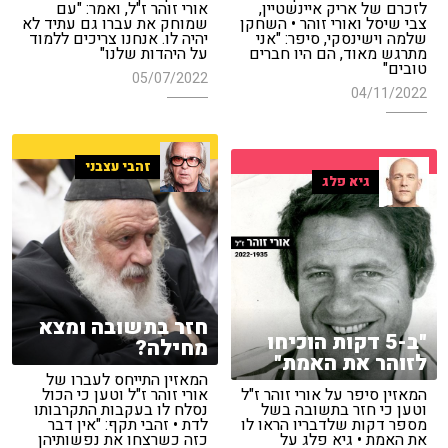
לזכרם של אריק איינשטיין,
אורי זוהר ז"ל, ואמר: "עם
צבי שיסל ואורי זוהר • השחקן
שמוחק את עברו גם עתיד לא
שלמה וישינסקי, סיפר: "אני
יהיה לו. אנחנו צריכים ללמוד
מתרגש מאוד, הם היו חברים
על היהדות שלנו"
טובים"
05/07/2022
04/11/2022
זהבי עצבני
גיא פלג
חזר בתשובה ומצא
"ב-5 דקות הוכיחו
מחילה?
לזוהר את האמת"
המאזין התייחס לעברו של
המאזין סיפר על אורי זוהר ז"ל
אורי זוהר ז"ל וטען כי הכול
וטען כי חזר בתשובה בשל
נסלח לו בעקבות התקרבותו
מספר דקות שלדבריו הראו לו
לדת • זהבי תקף: "אין דבר
את האמת • גיא פלג על
כזה כשרצחו את נפשותיהן