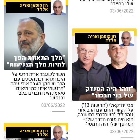
שלו בחיים"
רון קופמן ואריה
אלדד
03/06/2022
רון קופמן ואריה
אלדד
"מלך התאוות הפך
להיות מלך הצניעות"
השר לשעבר אריה דרעי על
היכרותו ארוכת השנים עם
הרב ושחקן העבר אורי זוהר:
"זוהר היה הסנדק
"הרגשתי איתו כמו תיאום
סיאמי, היינו חברים בלב
של בני הבכור"
ובנפש"
צבי יחזקאלי ('חדשות 13')
03/06/2022
על הקשר החם עם הרב אורי
זוהר ז"ל: "כשחזרתי בתשובה,
הוא היה מורה הדרך שלי -
המהפך שלו היה דרמטי"
רון קופמן ואריה
03/06/2022
אלדד