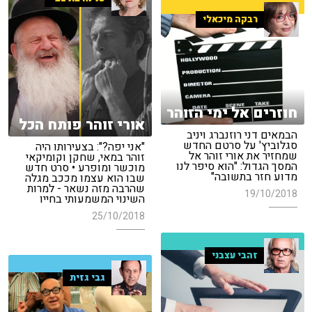
רבקה מיכאלי
חוזרים אל ימי הזוהר
אורי זוהר פותח הכל
הבמאים דני רוזנברג ויניב
סגלוביץ' על סרטם החדש
"אני יפה?": בצעירותו היה
שמחזיר את אורי זוהר אל
זוהר במאי, שחקן וקומיקאי
המסך הגדול: "הוא סיפר לנו
מוכשר ומופרע • סרט חדש
מדוע חזר בתשובה"
שבו הוא עצמו מככב מגלה
שהרבה מזה נשאר - למרות
19/10/2018
השינוי המשמעותי בחייו
25/10/2018
זהבי עצבני
גבי גזית