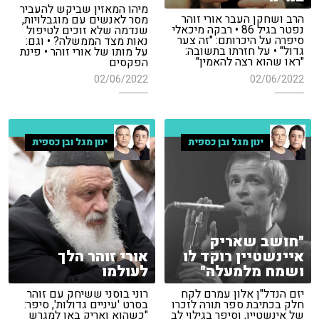
מיהו המאזין שביקש להעביר
הרב ושחקן העבר אורי זוהר
מסר לאנשים עם מוגבלויות,
נפטר בגיל 86 • רבקה מיכאלי
שנדמה שלא זוכים לטיפול
סיפרה על היכרותם: "זה צער
נאות מצד הממשלה? • וגם:
גדול" • על חזרתו בתשובה:
על מותו של אורי זוהר • פינת
"ראו שהוא רצה להאמין"
הפקסים
02/06/2022
02/06/2022
ינון מגל ובן כספית
ינון מגל ובן כספית
"חושב שאריק
איינשטיין רוקד לו
אורי זוהר הלך
ושמח מלמעלה"
לעולמו
יזם הנדל"ן אלון עמרם לקח
רוני בוסני ששיחק עם זוהר
חלק בכתיבת ספר תורה לזכרו
בסרט 'עיניים גדולות', סיפר:
של אינשטיין, וסיפר בגילוי לב
"כשהוא ואריק באו למגרש