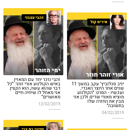
זהבי עצבני
איריס קול
ימי הזוהר
אורי זוהר חוזר
זהבי נזכר יחד עם המאזין
יניב סגלוביץ' עקב במשך 11
באיש הקולנוע אורי זוהר: "כל
שנים אחר היוצר האגדי,
דבר שהוא עשה, הוא הקצין.
ועכשיו - הסרט: "הקולנוע
אני מאחל לו שיחיה חיים
מוציא מאורי שדים ולכן אני
מאושרים"
מבין את החזרה שלו
12/02/2019
בתשובה"
04/02/2019
פנינה בת צבי