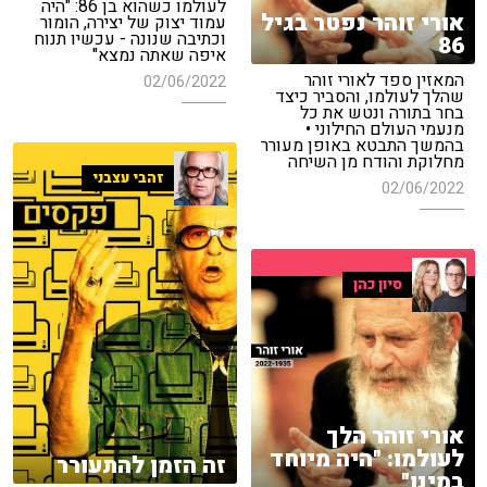
לעולמו כשהוא בן 86: "היה
אורי זוהר נפטר בגיל
עמוד יצוק של יצירה, הומור
וכתיבה שנונה - עכשיו תנוח
86
איפה שאתה נמצא"
המאזין ספד לאורי זוהר
02/06/2022
שהלך לעולמו, והסביר כיצד
בחר בתורה ונטש את כל
מנעמי העולם החילוני •
בהמשך התבטא באופן מעורר
מחלוקת והודח מן השיחה
זהבי עצבני
02/06/2022
סיון כהן
אורי זוהר הלך
לעולמו: "היה מיוחד
זה הזמן להתעורר
במינו"