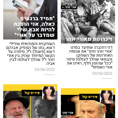
"תמיד ברגעים
כאלה, אני הופכת
להיות אבא שלי
שמדבר על אורי"
זיכרונות מאורי זוהר
השחקנית והמחזאית שירילי
דני רוזנברג שתיעד בסרט
דשא, בתו של המפיק אברהם
'אורי זוהר חוזר' את שנותיו
דשא (פשנל) ז"ל, סיפרה על
האחרונות של השחקן
הקשר המיוחד שהיה בין אורי
והבמאי שהלך לעולמו סיפר:
זוהר ז"ל שהלך לעולמו לבין
"ככל שהזמן חלף, ראינו את
אביה
אורי האמיתי"
03/06/2022
03/06/2022
איריס קול
איריס קול