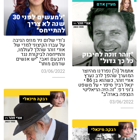
מעיין אדם
"למעשים לפני 30
שנה לא צריך
להתייחס"
ג'ודי שלום ניר מוזס הגיבה
על עברו הקיצוני למדי של
אורי זוהר שהלך לעולמו,
"זוהר זוכה לחיבוק
והתייחסה לביקורת נגד
רחבעם זאבי: "יש אנשים
כל כך גדול"
שדמם מותר"
אתמול (ה') נפרדנו מהיוצר
03/06/2022
המוערך שהפך לרב נערץ
אורי זוהר, כשהוא בן 86 •
יגאל רביד סיפר • על משפט
ג'וני דפ: "זה היה הריאליטי
הנצפה בארה"ב"
רבקה מיכאלי
03/06/2022
רבקה מיכאלי