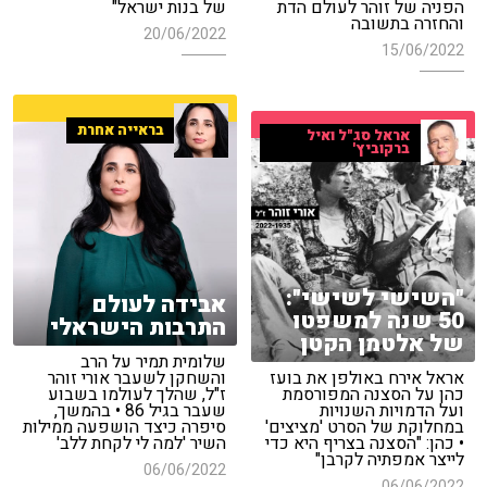
הפניה של זוהר לעולם הדת
של בנות ישראל"
והחזרה בתשובה
20/06/2022
15/06/2022
בראייה אחרת
אראל סג"ל ואיל
ברקוביץ'
"השישי לשישי":
אבידה לעולם
50 שנה למשפטו
התרבות הישראלי
של אלטמן הקטן
שלומית תמיר על הרב
אראל אירח באולפן את בועז
והשחקן לשעבר אורי זוהר
כהן על הסצנה המפורסמת
ז"ל, שהלך לעולמו בשבוע
ועל הדמויות השנויות
שעבר בגיל 86 • בהמשך,
במחלוקת של הסרט 'מציצים'
סיפרה כיצד הושפעה ממילות
• כהן: "הסצנה בצריף היא כדי
השיר 'למה לי לקחת ללב'
לייצר אמפתיה לקרבן"
06/06/2022
06/06/2022