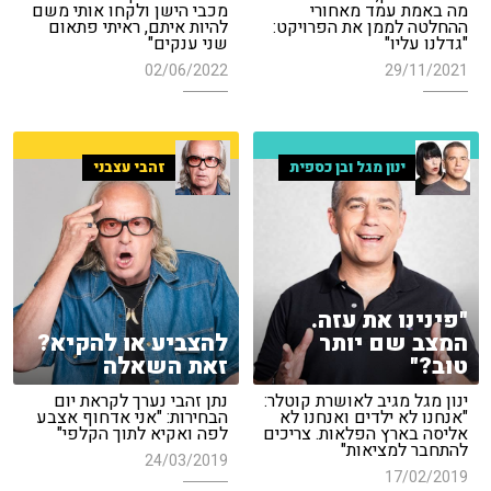
מה באמת עמד מאחורי
מכבי הישן ולקחו אותי משם
ההחלטה לממן את הפרויקט:
להיות איתם, ראיתי פתאום
"גדלנו עליו"
שני ענקים"
02/06/2022
29/11/2021
ינון מגל ובן כספית
זהבי עצבני
"פינינו את עזה.
המצב שם יותר
להצביע או להקיא?
טוב?"
זאת השאלה
ינון מגל מגיב לאושרת קוטלר:
נתן זהבי נערך לקראת יום
"אנחנו לא ילדים ואנחנו לא
הבחירות: "אני אדחוף אצבע
אליסה בארץ הפלאות. צריכים
לפה ואקיא לתוך הקלפי"
להתחבר למציאות"
24/03/2019
17/02/2019