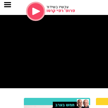
עכשיו בשידור
פרופ' רפי קרסו
חמש בערב