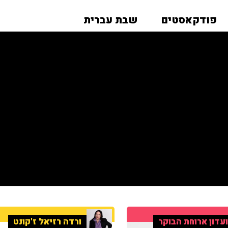
פודקאסטים
שבת עברית
עדון ארוחת הבוקר
ורדה רזיאל ז'קונט