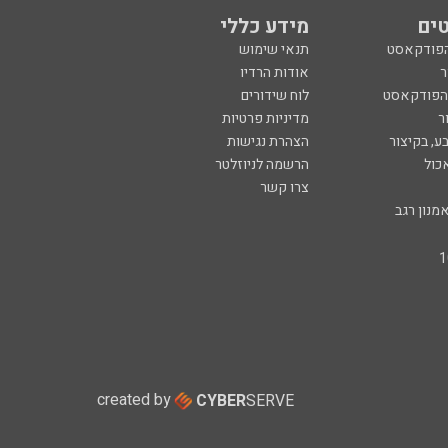
ים
מידע כללי
הפודקאסט
תנאי שימוש
ר
אודות הרדיו
 הפודקאסט
לוח שידורים
ר
מדיניות פרטיות
ע, בקיצור
הצהרת נגישות
כול
הרשמה לניוזלטר
צרו קשר
מנון רגב
created by
CYBER
SERVE