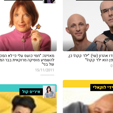
ו אהרון (שי): "ילד קקה! כן,
מאזינה: "חמי כועס עלי כי לא הסכ
ן הוא ילד קקה!"
להשמיע מוסיקה מרוקאית בבר המצ
של בני"
0
15/11/2011
די לוקאלי
איריס קול