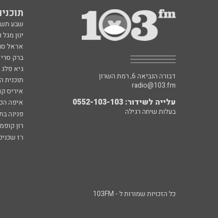
תוכניות fm
שבע תש
ינון מגל 
אראל סג"
ברק סרי 
גיא פלג
דבורה הנביאה 6, רמת השרון
תוכנית ה
radio@103.fm
איריס קו
עלייה לשידור: 0552-103-103
איפה הכ
בעלות שיחה רגילה
פנינה בת
רון קופמ
רז שכניק
כל הזכויות שמורות ל - 103FM