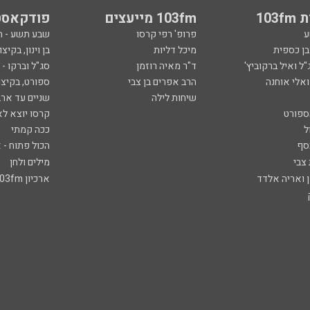
103
103fm מייעצים
פודקאסט
ע
פרופ' רפי קרסו
שבע תשע - 
ובן כספית
מיכל דליות
בן וינון, בקיצו
ל ואיל ברקוביץ'
ד"ר מאיה רוזמן
סג"ל וברקו -
ואלי אוחנה
הרב אפרים בן צבי
ספורט, בקיצו
שיחות לילה
שניים עד ארב
ספורט
קרסו יוצא לא
ל
ככה קמתי
סף
הכול פתוח - א
 צבי
מילים ולחן
ן ואריה אלדד
ארכיון 103fm