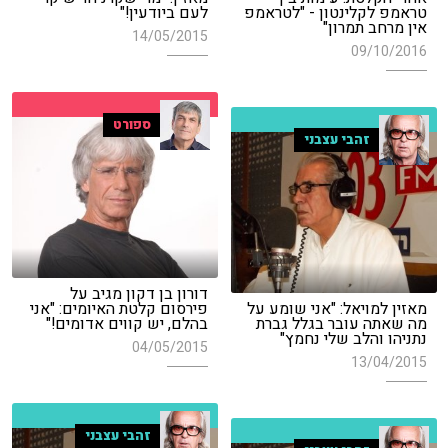
טראמפ לקלינטון - "לטראמפ
לעם ביודעין!"
אין מרחב תמרון"
14/05/2015
09/10/2016
ספורט
זהבי עצבני
דורון בן דקון מגיב על
מאזין למויאל: "אני שומע על
פירסום קלטת האיומים: "אני
מה שאתה עובר בגלל גברת
בהלם, יש קווים אדומים!"
נתניהו והלב שלי נחמץ"
04/05/2015
13/04/2015
זהבי עצבני