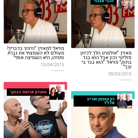
זהבי עצבני
מויאל למאזין: "היזהר בדבריך!
מאזין: "אולמרט הלך לכיוון
מעולם לא השמצתי את גברת
פוליטי נכון אבל הוא בגד
נתניהו, היא השמיצה אותי"
בחוק" מויאל: "הוא בגד בי
13/04/2015
ובך"
30/03/2015
מועדון ארוחת הבוקר
רון קופמן ואריה
אלדד