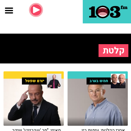
קלטת
חמש בערב
יורם שפטל
אחרי הקלטת: עימות בין
מאזין: "מר 'שקרניהו' שיקר