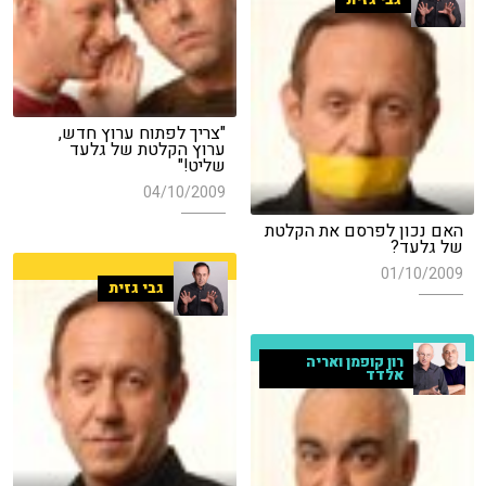
"צריך לפתוח ערוץ חדש,
ערוץ הקלטת של גלעד
שליט!"
04/10/2009
האם נכון לפרסם את הקלטת
של גלעד?
01/10/2009
גבי גזית
רון קופמן ואריה
אלדד