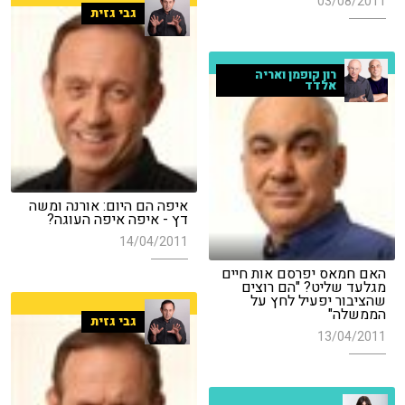
03/08/2011
גבי גזית
רון קופמן ואריה
אלדד
איפה הם היום: אורנה ומשה
דץ - איפה איפה העוגה?
14/04/2011
האם חמאס יפרסם אות חיים
מגלעד שליט? "הם רוצים
שהציבור יפעיל לחץ על
הממשלה"
גבי גזית
13/04/2011