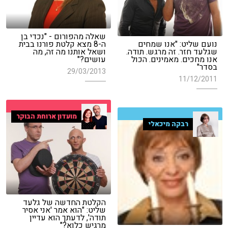
שאלה מהפורום - "נכדי בן
נועם שליט: "אנו שמחים
ה-8 מצא קלטת פורנו בבית
שגלעד חזר. זה מרגש. תודה.
ושאל אותנו מה זה, מה
אנו מחכים. מאמינים. הכול
עושים?"
בסדר"
29/03/2013
11/12/2011
מועדון ארוחת הבוקר
רבקה מיכאלי
הקלטת החדשה של גלעד
שליט: "הוא אמר 'אני אסיר
תודה', לדעתך הוא עדיין
מרגיש כלוא?"