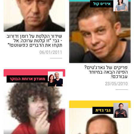
איריס קול
שידור הקלטת על רומן זדורוב
- גבי: "זו קלטת ערוכה. אל
תקחו את הדברים כפשוטם!"
06/01/2011
פריקים של גאדג'טים?
הפינה הבאה במיוחד
עבורכם!
מועדון ארוחת הבוקר
23/05/2010
גבי גזית