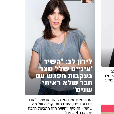
לירון לב: "השיר
'עיניים שלי' נוצר
ב
בעקבות מפגש עם
פעולה
פתיע
חבר שלא ראיתי
שנים"
הזמר סיפר על הסינגל החדש שלו: "יש בו
גם געגועים, התפכחות וקבלה של מה
שיש" • והוסיף, "השיר הזה התבשל הרבה
זמן, כבר 4 שנים"