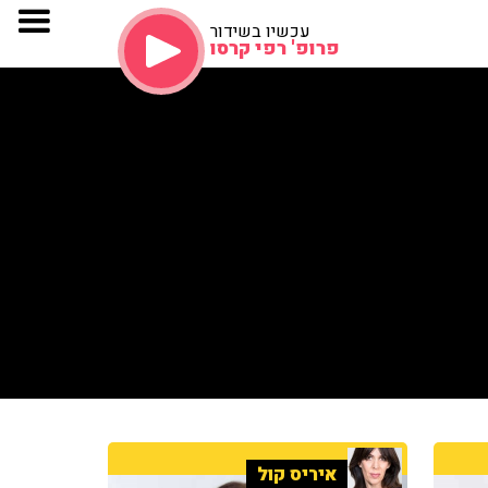
עכשיו בשידור
פרופ' רפי קרסו
איריס קול