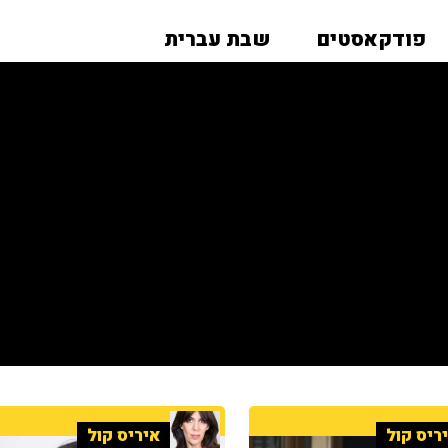
פודקאסטים
שבת עברית
ריס קול
איריס קול