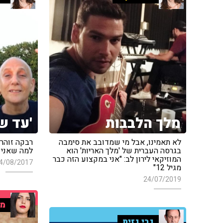
מלך הלבבות
'עד ש
לא תאמינו, אבל מי שמדובב את סימבה
רבקה זוהר:
בגרסה העברית של 'מלך האריות' הוא
למה שאני ה
המוזיקאי לירון לב: "אני במקצוע הזה כבר
4/08/2017
מגיל 12"
24/07/2019
מר
גבי גזית