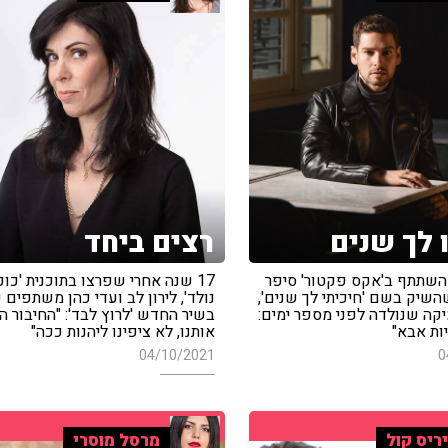
ו לך שנים
רצים ביחד
שהשתתף ב'אקס פקטור' סיפר
17 שנה אחרי שפרצו בתוכנית 'כוכ
השיק בשם 'חיכיתי לך שנים',
נולד', לירון לב ועדי כהן משתפים 
יקה שנולדה לפני מספר ימים:
בשיר החדש 'לרוץ לבד': "החיבור ה
יות אבא"
אותנו, לא ציפינו ליהנות ככה"
04/10/2021
0
ריס קול
מרסל מוסרי