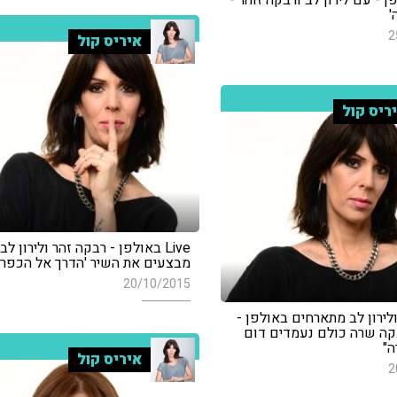
ולפן - עם לירון לב ורבקה זוהר -
'
2
איריס קול
ריס קול
Live באולפן - רבקה זהר ולירון לב
מבצעים את השיר 'הדרך אל הכפר'
20/10/2015
לירון לב מתארחים באולפן -
קה שרה כולם נעמדים דום
ה"
איריס קול
2