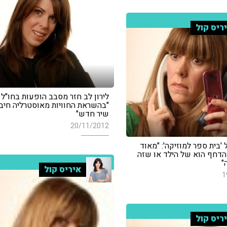
ריס קול
לירון לב חזר מסבב הופעות בחו"ל 
"בהשראת החוויות מאוסטרליה חיבר
שיר חדש"
20/11/2012
ל 'בית ספר למוזיקה': "מאוד
דחף הוא של הילד או שזה
"
איריס קול
1
ריס קול