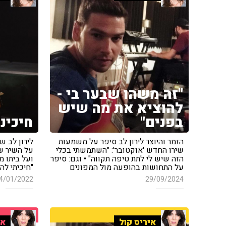
"זה משהו שבער בי -
להוציא את מה שיש
בפנים"
חיכינ
הזמר והיוצר לירון לב סיפר על משמעות
לירון לב 
שירו החדש 'אוקטובר': "השתמשתי בכלי
על השיר ש
הזה שיש לי לתת טיפה תקווה" • וגם: סיפר
ועל ביתו מ
על התחושות בהופעה מול המפונים
"חיכיתי לה
4/01/2022
29/09/2024
איריס קול
אי