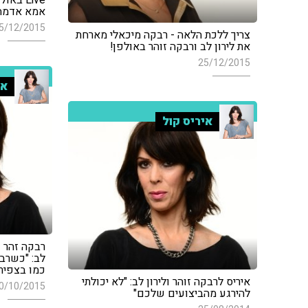
Live בא
אמא אדמה
5/12/2015
צריך ללכת הלאה - רבקה מיכאלי מארחת
את לירון לב ורבקה זוהר באולפן!
25/12/2015
אי
איריס קול
רבקה זהר ו
לב: "כשרב
כמו בצפיר
איריס לרבקה זוהר ולירון לב: "לא יכולתי
0/10/2015
להירגע מהביצועים שלכם"