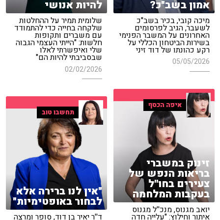
אמון בשב"כ?
להיות אנושי
מיכה קובי, בכיר בשב"כ
שלומית תמיר על ההחלטות
לשעבר, הגיב לפרסומים
שלקחה בחייה כדי להתמודד
האחרונים על המשבר הפנימי
עם משברים ותקופות
בשירות הביטחון הכללי על
חלשות: "הייתי העצמי הגבוה
רקע כהונתו של דוד זיני
שלי ואיפשרתי לאלו
שבסביבתי להיות הם"
05/05/2026
02/02/2026
איפה הכסף
תחשבו טוב
זינוק במשברי
בריאות הנפש של
צעירים בחו''ל
"אין לנו ברירה אלא
בעקבות המלחמה
לבחור באופטימיות"
יואב מגנוס, מנכ''ל מגנוס
איתור וחילוץ: "עלייה חדה
ד''ר יאיר בן דוד, סופר ומרצה