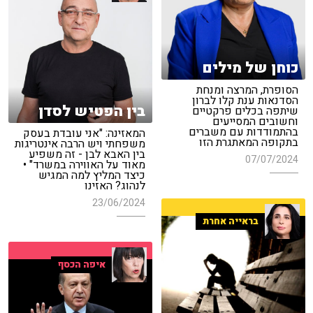
כוחן של מילים
הסופרת, המרצה ומנחת
הסדנאות ענת קלו לברון
בין הפטיש לסדן
שיתפה בכלים פרקטיים
וחשובים המסייעים
בהתמודדות עם משברים
המאזינה: "אני עובדת בעסק
בתקופה המאתגרת הזו
משפחתי ויש הרבה אינטריגות
בין האבא לבן - זה משפיע
07/07/2024
מאוד על האווירה במשרד" •
כיצד המליץ למה המגיש
לנהוג? האזינו
23/06/2024
בראייה אחרת
איפה הכסף