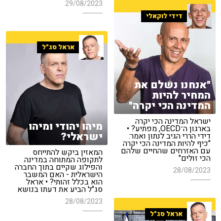
29/08/2023
דידי לוקאלי
אראל סג"ל
"אנחנו נשלם את
המחיר להיות
המדינה הכי יקרה"
ישראל המדינה הכי יקרה
מיהו יהודי ומיהו
בארגון ה־OECD, מפתיע? •
ישראלי?
דידי הררי הגיב לנתון ואמר:
"כיף להיות המדינה הכי יקרה
עם האזרחים שהחיים שלהם
המאזין ביקש להתייחס
הכי זולים"
לתקופה המתוחה במדינה
והפילוג שקיים בתוך החברה
28/08/2023
הישראלית - האם המשבר
הוא בכלל זהותי? • אראל
סג"ל הביע את דעתו בנושא
28/08/2023
אראל סג"ל