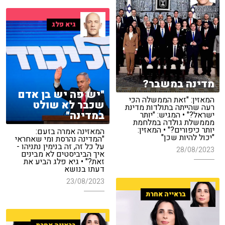
גיא פלג
מדינה במשבר?
"יש פה יש בן אדם
המאזין: "זאת הממשלה הכי
שכבר לא שולט
רעה שהייתה בתולדות מדינת
במדינה"
ישראל?" • המגיש: "יותר
מממשלת גולדה במלחמת
יותר כיפורים?" • המאזין:
המאזינה אמרה בזעם:
"יכול להיות שכן"
"המדינה נהרסת ומי שאחראי
על כל זה, זה בנימין נתניהו -
28/08/2023
איך הביביסטים לא מבינים
זאת?" • גיא פלג הביע את
דעתו בנושא
23/08/2023
בראייה אחרת