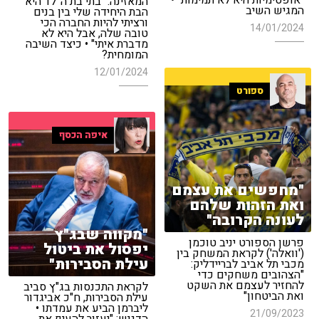
"אופטימיות היא לא תמימות" •
המאזינה: "בתי בת ה־17 היא
המגיש השיב
הבת היחידה שלי בין בנים
ורציתי להיות החברה הכי
14/01/2024
טובה שלה, אבל היא לא
מדברת איתי" • כיצד השיבה
המומחית?
12/01/2024
ספורט
איפה הכסף
"מחפשים את עצמם
ואת הזהות שלהם
לעונה הקרובה"
"מקווה שבג"ץ
פרשן הספורט יניב טוכמן
יפסול את ביטול
('וואלה') לקראת המשחק בין
עילת הסבירות"
מכבי תל אביב לבריידליק:
"הצהובים משחקים כדי
להחזיר לעצמם את השקט
לקראת התכנסות בג"ץ סביב
ואת הביטחון"
עילת הסבירות, ח"כ אביגדור
ליברמן הביע את עמדתו •
21/09/2023