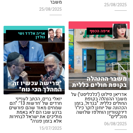
משבר
25/08/2025
25/08/2025
איפה הכסף
אריה אלדד ושי
גולדן
משבר ההנהלה
"פרישה עכשיו זה
בקופת חולים כללית
המהלך הכי נוח"
אדריאן פילוט ('כלכליסט') על
משבר ההנהלה בקופת
יואלי ברים, הכתב לענייני
החולים כללית: "בגדול, בזמן
חרדים של 'חדשות 13': "הם
הכהונה של יוחנן לוקר כיו''ר
שמחים מאוד שהם פורשים
דירקטוריון הוחלפו שלושה
ברגע שבו הם לא באמת
מנכ''לים"
מוליכים את ישראל לבחירות
אלא בזמן פגרה"
06/08/2025
15/07/2025