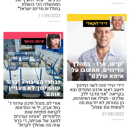
הדגיש: "יעזור להעיף את
הממשלה הכי כושלת
בתולדות מדינת ישראל"
11/09/2023
דידי לוקאלי
איפה הכסף
"קיש, ארז - במהלך
הדיונים, תחשבו על
אימא שלכם"
נבחרי הציבור? "ברור
דידי הררי פנה לשר החינוך
שהחינוך לא מעניין
ויושב ראש ארגון המורים וצא
אותם"
בקריאה: "אני מדבר ללב
שלכם - תצילו את האימהות,
הן גמורות, לא יודעות מה
אורי לס, מנהל תיכון עירוני ד'
לעשות עם עצמן"
בתל אביב, יל אי הוודאות
לקראת פתיחת שנת
31/08/2023
הלימודים: "אנחנו נערכים
למצב של שביתה, די ברור
שזה מה שהולך לקרות"