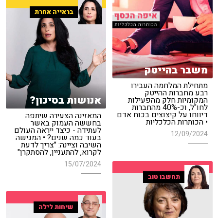
בראייה אחרת
משבר בהייטק
מתחילת המלחמה העבירו
רבע מחברות ההייטק
אנושות בסיכון?
המקומיות חלק מהפעילות
לחו"ל, וכ-40% מהחברות
דיווחו על קיצוצים בכוח אדם
המאזינה הצעירה שיתפה
• הכותרות הכלכליות
בחששה העמוק באשר
לעתידה - כיצד ייראה העולם
12/09/2024
בעוד כמה שנים? • המגישה
השיבה וציינה: "צריך לדעת
לקרוא, להתעניין, להסתקרן"
15/07/2024
תחשבו טוב
שיחות לילה