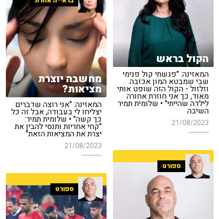
בראייה אחרת
הקול בראש
המאזינה: "פגשתי קול פנימי
מחשבה יוצרת
שבי שמבטא המון אכזבה
מציאות?
וזלזול - הקול הזה שופט אותי
מאוד, כך אני חוזרת אחורה
לילדה שהייתי" • שלומית תמיר
המאזינה: "אני רוצה שדברים
השיבה
יצליחו לי בעבודה, אבל זה כל
כך קשה" • שלומית תמיר:
21/08/2023
"קחי אחריות ותנסי להבין את
יצרת את המציאות הזאת"
21/08/2023
ספורט
ספורט