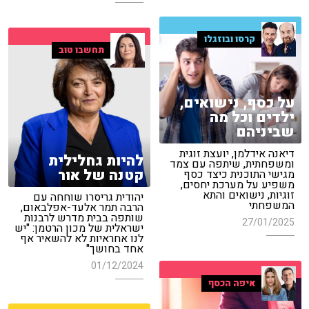
קרסו ובוזגלו
תחשבו טוב
על כסף, נישואים,
ילדים וכל מה
שביניהם
דיאנה אידלמן, יועצת זוגית
להיות גחלילית
ומשפחתית, שיתפה עם צמד
קטנה של אור
מגישי התוכנית כיצד כסף
משפיע על מערכת יחסים,
זוגיות, נישואים והתא
יהודית גריסרו שוחחה עם
המשפחתי
הרבה תמר אלעד-אפלבאום,
שותפה בבית מדרש לרבנות
27/01/2025
ישראלית של מכון הרטמן: "יש
לנו אחראיות לא להשאיר אף
אחד בחושך"
01/12/2024
איפה הכסף