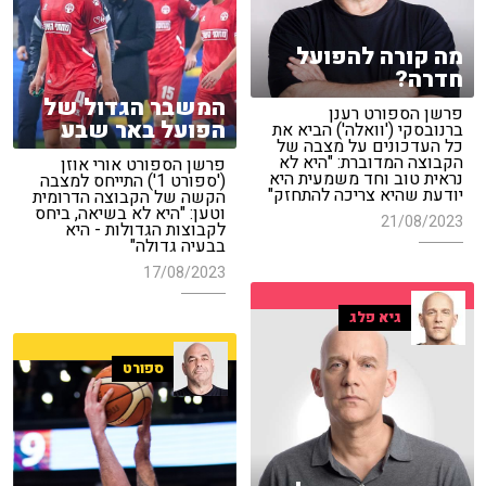
מה קורה להפועל
חדרה?
המשבר הגדול של
פרשן הספורט רענן
הפועל באר שבע
ברנובסקי ('וואלה') הביא את
כל העדכונים על מצבה של
הקבוצה המדוברת: "היא לא
פרשן הספורט אורי אוזן
נראית טוב וחד משמעית היא
('ספורט 1') התייחס למצבה
יודעת שהיא צריכה להתחזק"
הקשה של הקבוצה הדרומית
וטען: "היא לא בשיאה, ביחס
21/08/2023
לקבוצות הגדולות - היא
בבעיה גדולה"
17/08/2023
גיא פלג
ספורט