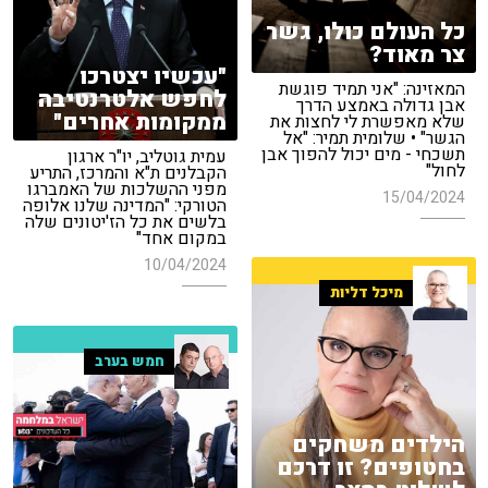
כל העולם כולו, גשר
צר מאוד?
"עכשיו יצטרכו
המאזינה: "אני תמיד פוגשת
לחפש אלטרנטיבה
אבן גדולה באמצע הדרך
ממקומות אחרים"
שלא מאפשרת לי לחצות את
הגשר" • שלומית תמיר: "אל
תשכחי - מים יכול להפוך אבן
עמית גוטליב, יו"ר ארגון
לחול"
הקבלנים ת"א והמרכז, התריע
מפני ההשלכות של האמברגו
15/04/2024
הטורקי: "המדינה שלנו אלופה
בלשים את כל הז'יטונים שלה
במקום אחד"
10/04/2024
מיכל דליות
חמש בערב
הילדים משחקים
בחטופים? זו דרכם