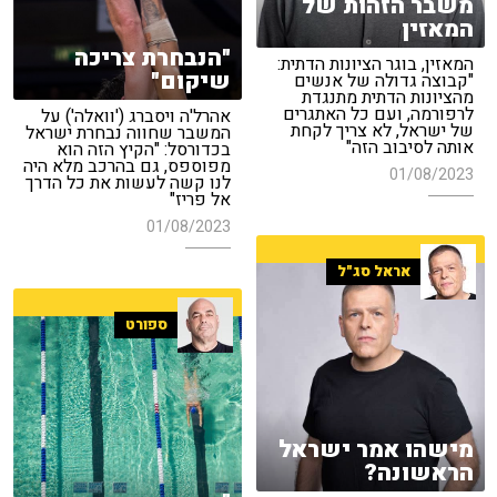
משבר הזהות של
המאזין
"הנבחרת צריכה
המאזין, בוגר הציונות הדתית:
שיקום"
"קבוצה גדולה של אנשים
מהציונות הדתית מתנגדת
לרפורמה, ועם כל האתגרים
אהרל'ה ויסברג ('וואלה') על
של ישראל, לא צריך לקחת
המשבר שחווה נבחרת ישראל
אותה לסיבוב הזה"
בכדורסל: "הקיץ הזה הוא
מפוספס, גם בהרכב מלא היה
01/08/2023
לנו קשה לעשות את כל הדרך
אל פריז"
01/08/2023
אראל סג"ל
ספורט
מישהו אמר ישראל
הראשונה?