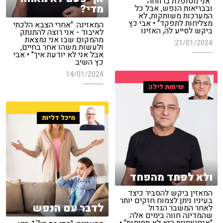
"אני מטופלת ברווחה
מדי?
ובבריאות הנפש, אבל כל
המערכות משותקות, לא
מצליחות לתפקד" • אבי כץ
המאזינה: "אחרי הצבא הלכתי
ביקש לסייע לה, האזינו
לאיבוד - אני רוצה להתנתק
מהמקום שבו אני נמצאת
21/01/2024
ולעשות משהו אחר בחיים,
אבל אני לא יודעת איך" • אבי
כץ השיב
14/01/2024
שיחות לילה
מיכל דליות
ולא לפחד מהפחד
המאזין ביקש להסביר כיצד
בעיניו ניתן לצמוח חזקים יותר
לדבר עם הנפש
לאחר המשבר הגדול
שהמדינה חווה בימים אלה: