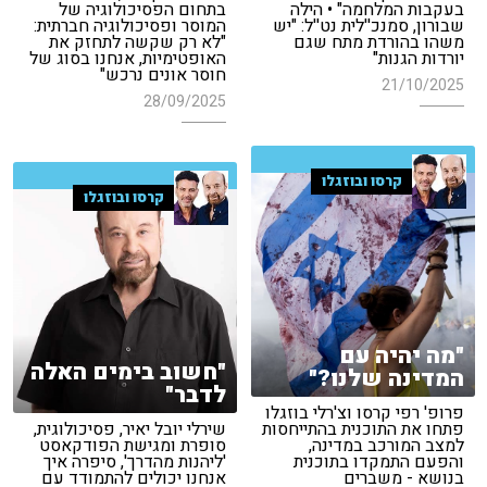
בעקבות המלחמה" • הילה
בתחום הפסיכולוגיה של
שבורון, סמנכ''לית נט''ל: "יש
המוסר ופסיכולוגיה חברתית:
משהו בהורדת מתח שגם
"לא רק שקשה לתחזק את
יורדות הגנות"
האופטימיות, אנחנו בסוג של
חוסר אונים נרכש"
21/10/2025
28/09/2025
קרסו ובוזגלו
קרסו ובוזגלו
"מה יהיה עם
"חשוב בימים האלה
המדינה שלנו?"
לדבר"
פרופ' רפי קרסו וצ'רלי בוזגלו
פתחו את התוכנית בהתייחסות
שירלי יובל יאיר, פסיכולוגית,
למצב המורכב במדינה,
סופרת ומגישת הפודקאסט
והפעם התמקדו בתוכנית
'ליהנות מהדרך', סיפרה איך
בנושא - משברים
אנחנו יכולים להתמודד עם