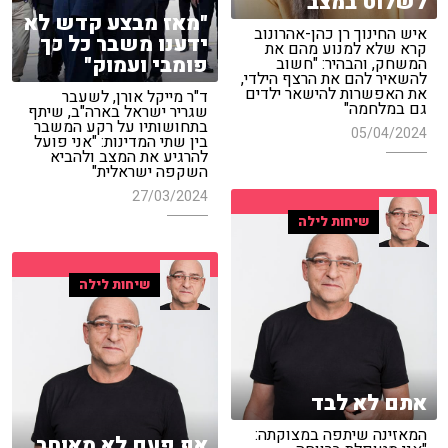
לשלוט במצב
"מאז מבצע קדש לא
איש החינוך רן כהן-אהרונוב
ידענו משבר כל כך
קרא שלא למנוע מהם את
פומבי ועמוק"
המשחק, והבהיר: "חשוב
להשאיר להם את הרצף הילדי,
את האפשרות להישאר ילדים
ד"ר מייקל אורן, לשעבר
גם במלחמה"
שגריר ישראל בארה"ב, שיתף
בתחושותיו על רקע המשבר
05/04/2024
בין שתי המדינות: "אני פועל
להרגיע את המצב ולהביא
השקפה ישראלית"
27/03/2024
שיחות לילה
שיחות לילה
אתם לא לבד
המאזינה שיתפה במצוקתה:
אף פעם לא מאוחר