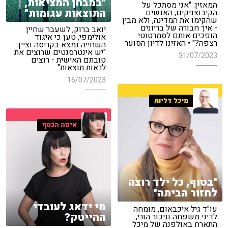
"במבחן המציאות,
המאזין: "אני מסתכל על
התוצאות עגומות"
הקיבוצניקים, האנשים
שהקימו את המדינה, ולא מבין
- איך חבורה של בריונים
יואב ברוק, לשעבר שחיין
הופכים אותם לסמרטוטי
אולימפי, טען כי איגוד
רצפה?" • האזינו לדיון הסוער
השחייה נמצא בקריסה וציין:
"יש אינטרסנטים שרוצים את
31/07/2023
טובתם האישית - רוצים
לראות תוצאות"
16/07/2023
מיכל דליות
איפה הכסף
"בסוף, כל ילד רוצה
לחזור הביתה"
מי ידאג לעובדי
עו"ד גיל איכבאום, מומחה
ההייטק?
לדיני משפחה וניכור הורי,
התארח באולפנה של מיכל