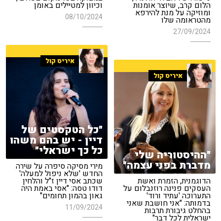
הלום קרב, שיוצר אומנות
וכיוון למטיילים באומן
ומוזיקה על מנת להירפא
08/10/2024
מהטראומה שלו
27/09/2024
איריס קול
איריס קול
"כל הטקסטים של
דיין - יש בהם משהו
כל כך ישראלי"
"ההיסטוריה שלי
מדברת בפני עצמה"
מירי מסיקה סיפרה על שירה
החדש 'שלא ניפול למעלה'
הדוגמנית, הזמרת ואשת
שכתב אסי דיין ז"ל והלחין
העסקים פנינה רוזנבלום על
דודו טסה: "אסי באמת היה
התערוכה 'עתיד ורוד'
גאון בהמון תחומים"
בדמותה: "אני חושבת שאני
11/09/2024
בהחלט גיבורת תרבות
ישראלית לכל דבר"