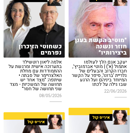
"מוטיב הקשת בענן
חוזר ונשנה
כשחוטי הזיכרון
ביצירותיו"
נפרמים
יעקב אגם הלך לעולמו
אלמה ליאון רוטשילד
אתמול (א') | מוטי אברמוביץ',
בתערוכה אישית ומרגשת על
חברו הקרוב והבעלים של
ההתמודדות עם מחלת
גלריית 'ברונו', סיפר על הקשר
האלצהיימר של סבתה •
המיוחד ביניהם ועל הרגע
שיתפה: "מצד אחד יש
שבו גילה על לכתו
תחושה של המשכיות - מצד
שני תחושה של חסר"
22/06/2026
08/05/2026
איריס קול
איריס קול