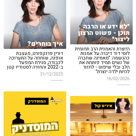
"לא ידע או הרבה
תוכן - פשוט הרצון
ליצור"
איך בוחרים?
היוצרת והאמנית הרב תחומית
לוסי דוד דיברה על אמנות
דורין פרנקפורט, מעצבת
כהגשמה: "מאמינה שחברה
אופנה, שוחחה על התערוכה
של נשים תמיד פותחת את
לכבודה, סגירת המפעל
הלב ובלי שיפוט - לחזור
ב-2022 והחזרה לסטודיו קטן
להיות ילדה יוצרת"
31/12/2025
16/02/2026
המוסדניק
איריס קול