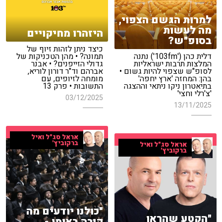
למרות הגשם הצפוי,
מה לעשות
היזהרו מחיקויים
בסופ"ש?
כיצד ניתן לזהות זיוף של
דלית כהן ('103fm') נתנה
תמונה? • מהן הטכניקות של
המלצות תרבות ישראליות
גדולי הזייפנים? • אבנר
לסופ"ש שצפוי להיות גשום •
אברהם וד"ר דורון לוריא,
בהן: המחזה 'ארץ יחפה'
מומחה לזיופים, עם
בתיאטרון ניקו ניתאי וההצגה
התשובות • פרק 13
'צ'רלי וחצי'
03/12/2025
13/11/2025
אראל סג"ל ואיל
ברקוביץ'
אראל סג"ל ואיל
ברקוביץ'
"כולנו יודעים מה
"הקטע שהראו
קורה באומן -