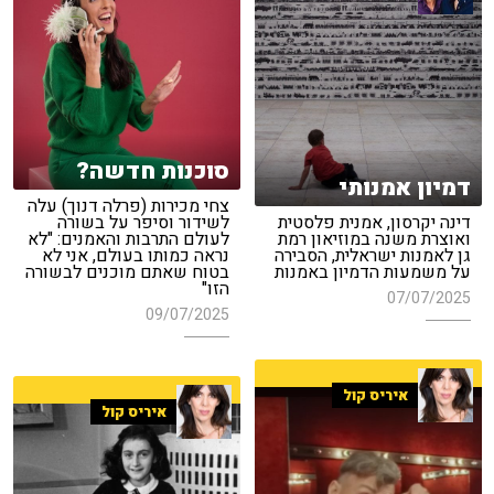
סוכנות חדשה?
דמיון אמנותי
צחי מכירות (פרלה דנוך) עלה
דינה יקרסון, אמנית פלסטית
לשידור וסיפר על בשורה
ואוצרת משנה במוזיאון רמת
לעולם התרבות והאמנים: "לא
גן לאמנות ישראלית, הסבירה
נראה כמותו בעולם, אני לא
על משמעות הדמיון באמנות
בטוח שאתם מוכנים לבשורה
הזו"
07/07/2025
09/07/2025
איריס קול
איריס קול