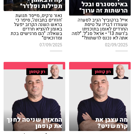
באינסטגרם ובכל
תפילות ופלז'ר"
הרשתות זה ערוך"
נאור נרקיס, מייסד תנועת
אייל ברקוביץ' הגיב לסערה
'חוזרים בתבונה', סיפר כי
שעוררו דבריו על טיסת
בראש השנה הקרוב יפעל
החרדים לאומן בתוכניתו
באומן להוציא חרדים
ב'רשת 13' • אראל סג"ל: "למה
בשאלה: "הם מרגישים בכת
אתה לא נכנס לרשתות?"
ומדוכאים"
07/09/2025
02/09/2025
רון קופמן
רון קופמן
מה עצבן את
המאזין שניסה לחנך
קרמשניט?
את קופמן