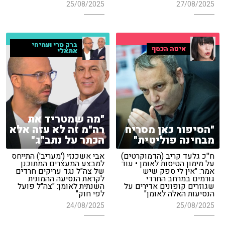
25/08/2025
27/08/2025
ברק סרי ועמיחי
איפה הכסף
אתאלי
"מה שמטריד את
"הסיפור כאן מסריח
רה"מ זה לא עזה אלא
מבחינה פוליטית"
הכתר על נתב"ג"
ח''כ גלעד קריב (הדמוקרטים)
אבי אשכנזי ('מעריב') התייחס
על מימון הטיסות לאומן • עוד
למבצע המעצרים המתוכנן
אמר: "אין לי ספק שיש
של צה"ל נגד עריקים חרדים
גורמים במרחב החרדי
לקראת הנסיעה ההמונית
שגוזרים קופונים אדירים על
השנתית לאומן: "צה"ל פועל
הנסיעות האלה לאומן"
לפי חוק"
24/08/2025
25/08/2025