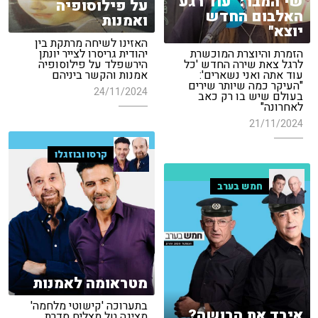
שי המבר: "עוד רגע
על פילוסופיה
האלבום החדש
ואמנות
יוצא"
האזינו לשיחה מרתקת בין
הזמרת והיוצרת המוכשרת
יהודית גריסרו לצייר יונתן
לרגל צאת שירה החדש 'כל
הירשפלד על פילוסופיה
עוד אתה ואני נשארים':
אמנות והקשר ביניהם
"העיקר כמה שיותר שירים
24/11/2024
בעולם שיש בו רק כאב
לאחרונה"
21/11/2024
קרסו ובוזגלו
חמש בערב
מטראומה לאמנות
בתערוכה 'קישוטי מלחמה'
איבד את הבושה?
מציגה טל מצליח סדרת