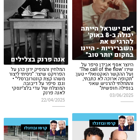
"אם ישראל הייתה
יכולה ב-8 באוק'
להרגיש את
השבריריות - היינו
במקום יותר טוב"
אנה פרנק בצלילים
היוצר אסף אבידן סיפר על
שירו 'The call of the flow'
המלחין והמפיק ירון כהן על
ועל ההקשר האקטואלי • טען:
הפרויקט שיצר: "ניסיתי ליצור
"תקופה ארוכה לא כתבתי,
משהו קצת קונטרוברסלי" •
והתחלתי להרגיש שאני
וגם: סיפר על דיבובה
בנפילה חופשית"
המוצלח של עדי בלצ'ינסקי
לאנה פרנק
03/06/2025
22/04/2025
קרסו ובוזגלו
קרסו ובוזגלו