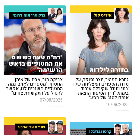
איריס קול
ברק סרי ונוה דרומי
"רה"מ טעה כששם
את החטופים בראש
בחזרה לילדות
הרשימה"
גיורא חמיצר, יוצר וסופר, על
צביקה מור, אביו של איתן
סדרת הספרים המצליחה שלו
החטוף: "מספרים לאויב כמה
'רוני ותום' שקיבלה עיבוד
החטופים חשובים לנו, אפשר
בימתי: "דרך הסיפור הוצאת
להטיל על התקשורת צווים"
אותם לסוג של מסע"
07/08/2025
10/08/2025
שניים עד ארבע
קרסו ובוזגלו