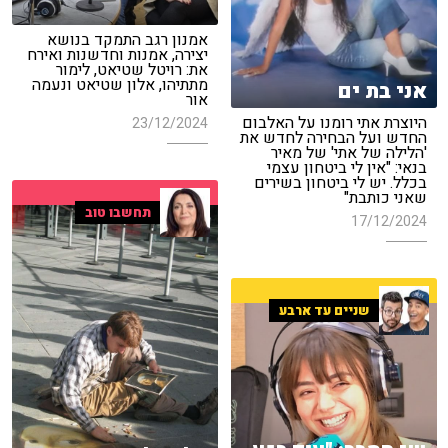
אמנון רגב התמקד בנושא
יצירה, אמנות וחדשנות ואירח
את: רויטל שטיאט, לימור
מתתיהו, אלון שטיאט ונעמה
אני בת ים
אור
היוצרת אתי רומנו על האלבום
23/12/2024
החדש ועל הבחירה לחדש את
'הלילה של אתי' של מאיר
בנאי: "אין לי ביטחון עצמי
בכלל. יש לי ביטחון בשירים
שאני כותבת"
תחשבו טוב
17/12/2024
שניים עד ארבע