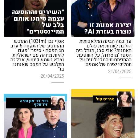
"השירים וההופעה
עצמה סימנו אותם
יצירת אמנות זו
בלב של
נוצרה בעזרת AI?
המיינסטרים"
עד כמה הבינה המלאכותית
אסף נבו (103fm) התרגש
הולכת לשנות את עולם
מהמופע של התקווה 6 ערב
האמנות? אבי סבג, מנהל בית
חג הפסח • סיפר: "פעם
הספר 'מוסררה', על השפעת
להיות מזוהה עם ישראליות
ההתפתחות הטכנולוגית על
וצבא נשמע קיטשי, אבל זה
תהליכי יצירה של אמנים
התלבש על המצב שאנחנו
בו"
21/04/2025
20/04/2025
איריס קול
רוני בר־און ומיה
זיו־וולף