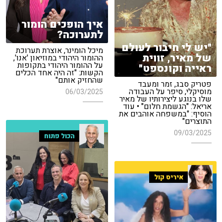
איך הופכים הומור
לתערוכה?
"יש לי חיבור לעולם
מיכל הומינר, אוצרת תערוכת
של מאיר, זווית
ההומור היהודי במוזיאון 'אנו',
על ההומור היהודי בתקופות
ראייה וקונספט"
הקשות: "זה היה אחד הכלים
שהחזיק אותם"
פטריק סבג, זמר ומעבד
מוסיקלי, סיפר על העבודה
06/03/2025
שלו בנוגע ליצירותיו של מאיר
אריאל: "הגשמת חלום" • עוד
הוסיף: "במשפחה אוהבים את
התוצרים"
09/03/2025
הכול פתוח
איריס קול