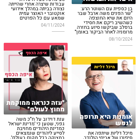
עבודות שיצרה אחרי שהייתה
בן כספית עם השוטר הרע:
נצורה בביתה במהלך אירועי
"שר הפנים משה ארבל שבר
אוקטובר • האוצר עמית
היום את שיא החוצפה
שמאע עם כל הפרטים
כשהשיב ריקם את חסידי
04/11/2024
ברסלב שביקשו סיוע בחזרה
מרומניה לאחר הביקור באומן"
08/10/2024
איפה הכסף
מיכל דליות
"עזה כנראה ממוקמת
מחוץ לעולם"
אומנות היא תרופה
ענת דוידוב על ח"כ משה
לנפש
גפני, שטען כי 'מדינת ישראל
כמדינת היהודים מחויבת
מיכל דליות שיתפה את
לסייע ליהודים שנמצאים
סיפורו של אביחי הולנדר,
במצוקה בכל מקום בעולם',