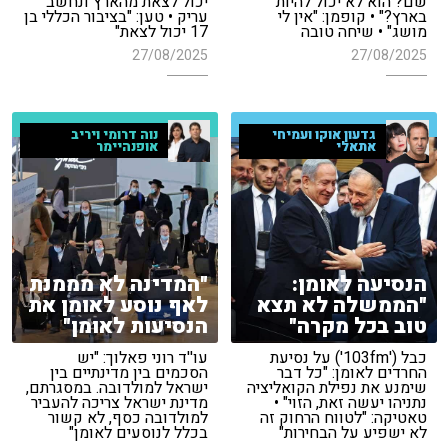
שם? הוא לא יכול להיות
יכול לצאת מהארץ ונחשב
בארץ?" • קופמן: "אין לי
עריק • טען: "בציבור הכללי בן
מושג" • שיחה טובה
17 יכול לצאת"
27/08/2025
27/08/2025
נוה דרומי ויריב
גדעון אוקו ועמיחי
אופנהיימר
אתאלי
הנסיעה לאומן:
"המדינה לא מממנת
"הממשלה לא תצא
לאף נוסע לאומן את
טוב בכל מקרה"
הנסיעות לאומן"
כבל ('103fm') על נסיעת
עו''ד רוני פאלוך: "יש
החרדים לאומן: "כל דבר
הסכמים בין מדינתיים בין
שימנע את נפילת הקואליציה
ישראל למולדובה. במסגרתם,
נתניהו יעשה זאת, הזוי" •
מדינת ישראל צריכה להעביר
טאטיקה: "לטווח הרחוק זה
למולדובה כסף, לא קשור
לא ישפיע על הבחירות"
בכלל לנוסעים לאומן"