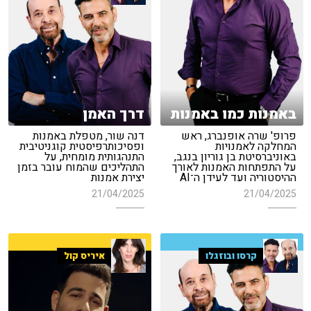
דרך האמן
באמנות כמו באמנות
דנה שור, מטפלת באמנות
פרופ' שרה אופנברג, ראש
ופסיכותרפיסטית קוגניטיבית
המחלקה לאמנויות
התנהגותית מומחית, על
באוניברסיטת בן גוריון בנגב,
התהליכים שהמוח עובר בזמן
על התפתחות האמנות לאורך
יצירת אמנות
ההיסטוריה ועד לעידן ה־AI
21/04/2025
21/04/2025
קרסו ובוזגלו
איריס קול