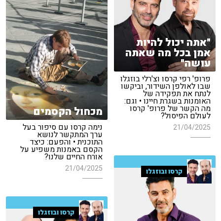
"אתה יכול להיות
אמן בכל מה שאתה
עושה"
פרופ' רפי קרסו וצ'רלי בוזגלו
שבו לאולפן השידור, וביקשו
לנתח את תפקידה של
האומנות בשגרת חיינו • וגם:
מה הקשר של פרופ' קרסו
מכחול הקסמים
לעולם הפיסול?
נימה קרסו עם סיפור בעל
21/04/2025
ערך המתקשר לנושא
התוכנית • והפעם: כיצד
הקסם באמנות משפיע על
אורח החיים שלנו?
21/04/2025
קרסו ובוזגלו
קרסו ובוזגלו