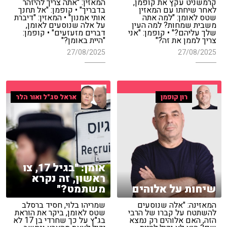
קרמשניט עקץ את קופמן,
המאזין: "אתה צריך להיזהר
לאחר שיחתו עם המאזין
בדבריך" • קופמן: "אל תחנך
שטס לאומן: "למה אתה
אותי אמנון" • המאזין: "דיברת
משבית שמחות? למה העין
על אלה שנוסעים לאומן,
שלך עליהם?" • קופמן: "אני
דברים מזעזעים" • קופמן:
צריך לממן את זה?"
"היית באומן?"
27/08/2025
27/08/2025
רון קופמן
אראל סג"ל ואור הלר
אומן: "בגיל 17, צו
ראשון, זה נקרא
שיחות על אלוהים
משתמט?"
המאזינה: "אלה שנוסעים
שמריהו בלוי, חסיד ברסלב
להשתטח על קברו של הרבי
שטס לאומן, ביקר את הוראת
הזה, האם אלוהים רק נמצא
בג"ץ על כך שחרדי בן 17 לא