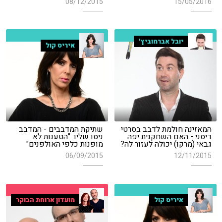
08/12/2015
15/05/2016
יובל אברמוביץ'
איריס קול
המאזינה חולמת לדבב בסרטי
שתיקת המדבבים - המדבב
דיסני - האם השחקנית יפה
ניסו שליו: "הטענות לא
גבאי (מרקו) יכולה לעזור לה?
מופנות כלפי האולפנים"
06/09/2015
12/11/2015
איריס קול
מועדון ארוחת הבוקר