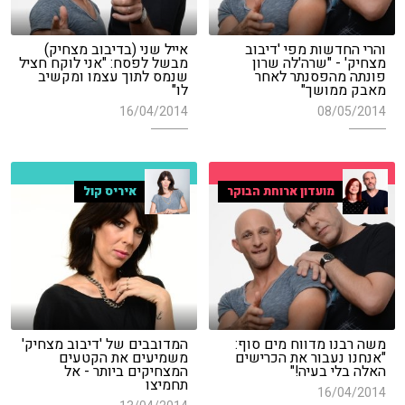
והרי החדשות מפי 'דיבוב
אייל שני (בדיבוב מצחיק)
מצחיק' - "שרה'לה שרון
מבשל לפסח: "אני לוקח חציל
פונתה מהפסנתר לאחר
שנמס לתוך עצמו ומקשיב
מאבק ממושך"
לו"
16/04/2014
08/05/2014
מועדון ארוחת הבוקר
איריס קול
משה רבנו מדווח מים סוף:
המדובבים של 'דיבוב מצחיק'
"אנחנו נעבור את הכרישים
משמיעים את הקטעים
האלה בלי בעיה!"
המצחיקים ביותר - אל
תחמיצו
16/04/2014