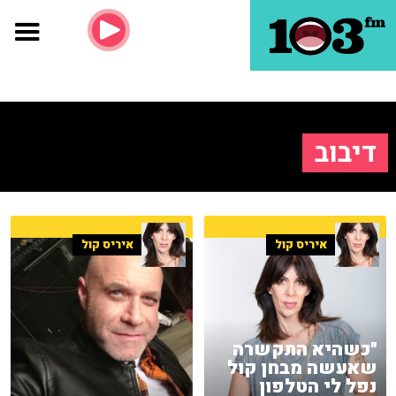
דיבוב
איריס קול
איריס קול
"כשהיא התקשרה
שאעשה מבחן קול
נפל לי הטלפון