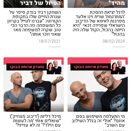
מהיד"
הטיול של דביר
לרגל יציאת ההסכת
השחקן דביר בנדק סיפר על
'המתרגמת' שרית וינו אלעד
שגרת החיים שלו בתקופת
מפרגנת לאימא של הדיבוב
הקורונה: "עברנו לטייל בקרוון
הישראלי שפרירה זכאי: "היא
כל המשפחה וזה הדבר הכי
הייתה בהכול, הקול שלה היה
טוב שקרה למשפחה מאז
בהכול"
שאני זוכר אותה"
18/07/2021
08/02/2024
מועדון ארוחת הבוקר
מועדון ארוחת הבוקר
מי התעלפה משימוש בסם
מיכל דליות ('דיבוב מצחיק'):
אונס? "אולי זה בגלל השילוב
"שואלים אותי 'מה לעשות
עם השרב"
עם הילד?' זה לא ענייני!"