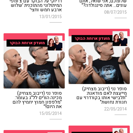
שלומכם, אני שואל, אתם
רדיוקי על הבוקר עם צ'ומפי
עונים... אתה סינגולדה?"
המיתולוגי מהתוכנית 'שלוש
ארבע חמש וחצי'
08/07/2015
13/01/2015
מועדון ארוחת הבוקר
מועדון ארוחת הבוקר
סופר נני (דיבוב מצחיק)
מייעצת לאם מודאגת:
סופר נני (דיבוב מצחיק)
"תלבישי אותו בקורדרוי עם
מכינה הורים לל"ג בעומר:
חגורת נחושת"
"מלפפון חמוץ יחמיץ להם
את היום!"
22/05/2014
15/05/2014