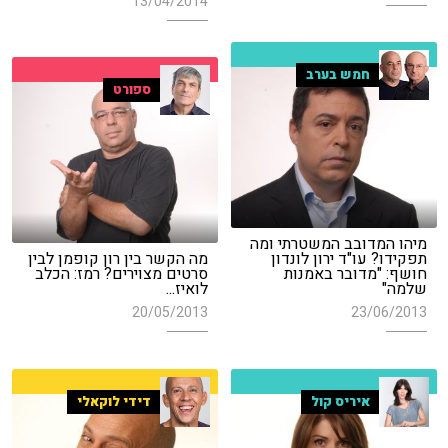
13/04/2014
חמש בערב
ספורט
מיהו המדובב המשטרתי ומה
תפקידו? עו"ד ירון לונדון
מה הקשר בין רון קופמן לבין
חושף: "מדובר באמנות
סרטים מצוירים? רמז: הכלב
שלמה"
לואיז...
20/05/2013
23/06/2013
איריס קול
דידי לוקאלי