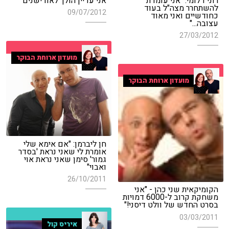
רוני דלומי: "אני עומדת
אני עדיין הולך לאודישנים"
להשתחרר מצה"ל בעוד
09/07/2012
כחודשיים ואני מאוד
עצובה..."
27/03/2012
מועדון ארוחת הבוקר
מועדון ארוחת הבוקר
חן ליברמן: "אם אימא שלי
אומרת לי שאני נראת 'בסדר
גמור' סימן שאני נראת אוי
ואבוי"
26/10/2011
הקומיקאית שני כהן - "אני
משחקת קרוב ל-6000 דמויות
בסרט החדש של וולט דיסני!"
03/03/2011
איריס קול