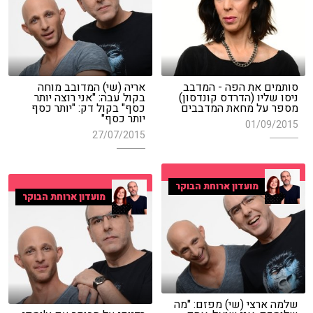
סותמים את הפה - המדבב
אריה (שי) המדובב מוחה
ניסו שליו (הדרדס קונדסון)
בקול עבה: "אני רוצה יותר
מספר על מחאת המדבבים
כסף" בקול דק: "יותר כסף
יותר כסף"
01/09/2015
27/07/2015
מועדון ארוחת הבוקר
מועדון ארוחת הבוקר
שלמה ארצי (שי) מפזם: "מה