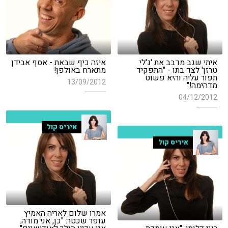
איתי שגב מדבב את 'ג'לי
איזה כיף שבאת - אסף אבידן
טרזן' לצד בתו - "התפקיד
מתארח באולפן!
תפור עליה והיא פשוט
13/09/2012
מדהימה!"
04/12/2012
איריס קול
איריס קול
אמרו שלום לאריה האמיץ
עופר שכטר: "כן, אני מודה.